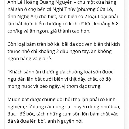
Anh Lê Hoàng Quang Nguyên – chủ một cửa hàng
hải sản ở chợ bến cá Nghi Thủy (phường Cửa Lò,
tỉnh Nghệ An) cho biết, sôn biển có 2 loại. Loại phải
lặn bắt dưới biển thường có kích cỡ lớn, khoảng 6-8
con/kg và ăn ngon, giá thành cao hơn.
Còn loại bám trên bờ kè, bãi đá dọc ven biển thì kích
thước nhỏ chỉ khoảng 2 đầu ngón tay, ăn không
ngon bằng và giá rẻ.
“Khách sành ăn thường ưa chuộng loại sôn được
ngư dân lặn bắt dưới biển vì thịt dày, chắc, có độ
mọng nước và béo ngậy, vị thơm đặc trưng.
Muốn bắt được chúng đòi hỏi thợ lặn phải có kinh
nghiệm, sử dụng các dụng cụ chuyên dụng như búa,
đục… để bóc, tách những cụm sôn lớn bám chặt vào
đá và đưa lên bờ”, anh Nguyên nói.