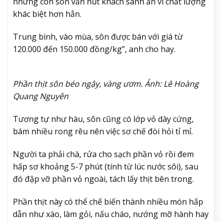
nhưng con sôn vẫn hút khách sành ăn vì chất lượng
khác biệt hơn hẳn.
Trung bình, vào mùa, sôn được bán với giá từ
120.000 đến 150.000 đồng/kg”, anh cho hay.
Phần thịt sôn béo ngậy, vàng ươm. Ảnh: Lê Hoàng
Quang Nguyên
Tương tự như hàu, sôn cũng có lớp vỏ dày cứng,
bám nhiều rong rêu nên việc sơ chế đòi hỏi tỉ mỉ.
Người ta phải chà, rửa cho sạch phần vỏ rồi đem
hấp sơ khoảng 5-7 phút (tính từ lúc nước sôi), sau
đó đập vỡ phần vỏ ngoài, tách lấy thịt bên trong.
Phần thịt này có thể chế biến thành nhiều món hấp
dẫn như xào, làm gỏi, nấu cháo, nướng mỡ hành hay