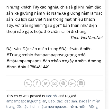
Những khách Tây cao nghều chia sẻ gì khi ‘nếm đặc
sản’ xe giường nằm Việt Nam?
Xe giường nằm là “đặc
sản” du lịch của Việt Nam trong mắt nhiều khách
Tây, với trải nghiệm “gấp gọn” bản thân như điện
thoại nắp gập, hoặc thò chân ra lối đi chung.
Theo VietNamNet
Đặc sản, Đặc sản miền trung#Đặc #sản #miền
#Trung #nhìn #ampampaposngượng #đỏ
#mặtampampapos #ăn #béo #ngậy #mềm #mọng
#hơn #hàu1780461449
This entry was posted in
Học hỏi
and tagged
ampampaposngượng
,
ân
,
Béo
,
đắc
,
đặc sản
,
Đặc sản miền
trung
,
đố
,
hậu
,
hơn
,
mặtampampapos
,
mềm
,
miền
,
Mộng
,