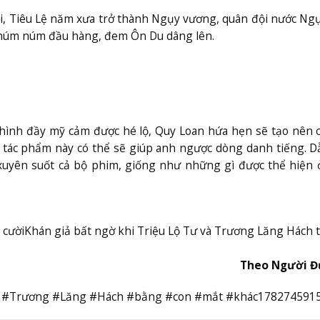
i, Tiêu Lệ năm xưa trở thành Ngụy vương, quân đội nước Ng
 khúm núm đầu hàng, đem Ôn Du dâng lên.
ình đầy mỹ cảm được hé lộ, Quy Loan hứa hẹn sẽ tạo nên 
, tác phẩm này có thể sẽ giúp anh ngược dòng danh tiếng. D
t xuyên suốt cả bộ phim, giống như những gì được thể hiện
 cười
Khán giả bất ngờ khi Triệu Lộ Tư và Trương Lăng Hách t
Theo Người Đ
n #Trương #Lăng #Hách #bằng #con #mắt #khác178274591