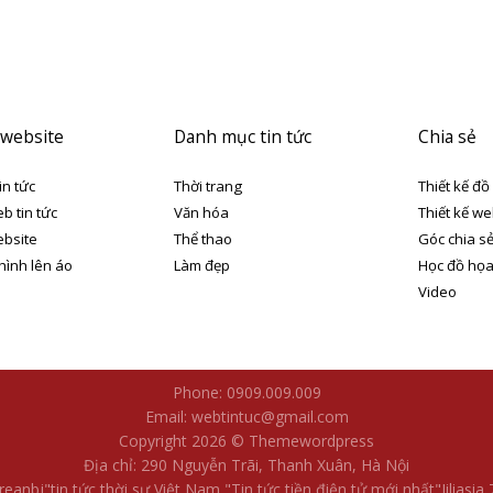
 website
Danh mục tin tức
Chia sẻ
in tức
Thời trang
Thiết kế đồ
eb tin tức
Văn hóa
Thiết kế we
ebsite
Thể thao
Góc chia s
 hình lên áo
Làm đẹp
Học đồ họ
Video
Phone: 0909.009.009
Email: webtintuc@gmail.com
Copyright 2026 © Themewordpress
Địa chỉ: 290 Nguyễn Trãi, Thanh Xuân, Hà Nội
reanbj​
"tin tức thời sự Việt Nam
"Tin tức tiền điện tử mới nhất​
"Jiliasia