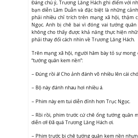
Đáng chú ý, Trương Lăng Hách ghi điểm với nh
bạn diễn Lâm Duẫn và đặc biệt là những cản
phải nhiều chỉ trích trên mạng xã hội, thậm
Ngọc. Anh bị chê bai vì đóng vai tướng quâ
không cho thấy được khả năng thực hiện nhữn
phải thay đổi cách nhìn về Trương Lăng Hách.
Trên mạng xã hội, người hâm bày tỏ sự mong 
“tướng quân kem nền”:
– Đúng rồi á! Cho ảnh đánh võ nhiều lên cái chớ
– Bộ này đánh nhau hơi nhiều á.
– Phim này em tui diễn đỉnh hơn Trục Ngọc.
– Rồi rồi, phim trước cứ chê ổng tướng quân
diễn ơi! Đã quá Trương Lăng Hách ơi.
– Phim trước bị chê tướng quân kem nền nhưng 