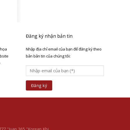
Đăng ký nhận bản tin
 họa
Nhập địa chỉ email của bạn để đăng ký theo
bsite
bản bản tin của chúng tôi:
ẻ
a
 777
"Juan 365
"Korean Kbj