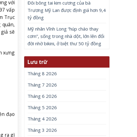
ợng với
Đôi bông tai kim cương của bà
97 vấp
Trương Mỹ Lan được định giá hơn 9,4
im Trục
tỷ đồng
 quân,
Mỹ nhân Vĩnh Long “húp cháo thay
 giả sẽ
cơm”, sống trong nhà dột, lớn lên đổi
đời nhờ bikini, ở biệt thư 50 tỷ đồng
nh xưng
Lưu trữ
Tháng 8 2026
Tháng 7 2026
Tháng 6 2026
Tháng 5 2026
lên đạo
Tháng 4 2026
Tháng 3 2026
g ra gì