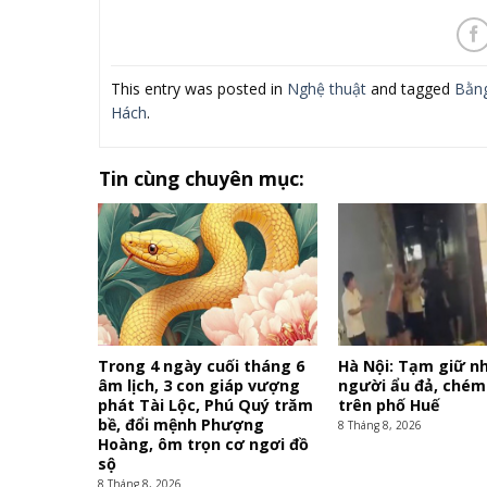
This entry was posted in
Nghệ thuật
and tagged
Bằn
Hách
.
Tin cùng chuyên mục:
Trong 4 ngày cuối tháng 6
Hà Nội: Tạm giữ 
âm lịch, 3 con giáp vượng
người ẩu đả, chém
phát Tài Lộc, Phú Quý trăm
trên phố Huế
bề, đổi mệnh Phượng
8 Tháng 8, 2026
Hoàng, ôm trọn cơ ngơi đồ
sộ
8 Tháng 8, 2026