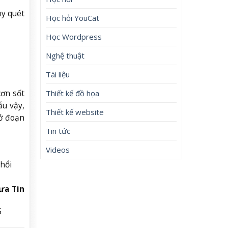
ụy quét
Học hỏi YouCat
Học Wordpress
Nghệ thuật
Tài liệu
cơn sốt
Thiết kế đồ họa
ẫu vậy,
Thiết kế website
 ở đoạn
Tin tức
Videos
hổi
ưa Tin
5