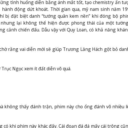
ững tình huống diễn bằng ánh mắt tốt, tạo chemistry ấn tư
h hành động dứt khoát. Thời gian qua, mỹ nam sinh năm 19
 chí bị đặt biệt danh “tướng quân kem nền” khi đóng bộ ph
n nhưng lại không thể hiện được phong thái của một tướng
g cảnh chiến đấu. Dẫu vậy với Quy Loan, có khả năng khán
chờ rằng vai diễn mới sẽ giúp Trương Lăng Hách gột bỏ da
 Trục Ngọc xem ít đất diễn võ quá.
 mà không thấy đánh trận, phim này cho ổng đánh võ nhiều 
có khi phim này khác đấy. Cái đoạn đá đá mấy cái trông cũn