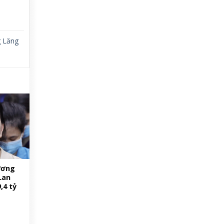
 Lăng
ương
Lan
,4 tỷ