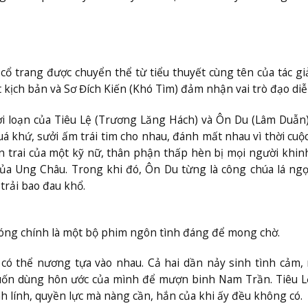
cổ trang được chuyển thể từ tiểu thuyết cùng tên của tác g
t kịch bản và Sơ Đích Kiến (Khó Tìm) đảm nhận vai trò đạo diễ
i loạn của Tiêu Lệ (Trương Lăng Hách) và Ôn Du (Lâm Duẫn)
 khứ, sưởi ấm trái tim cho nhau, đánh mất nhau vì thời cuộc 
n trai của một kỹ nữ, thân phận thấp hèn bị mọi người khin
của Ung Châu. Trong khi đó, Ôn Du từng là công chúa lá ng
trải bao đau khổ.
ng chính là một bộ phim ngôn tình đáng để mong chờ.
ỉ có thể nương tựa vào nhau. Cả hai dần nảy sinh tình cảm
uốn dùng hôn ước của mình để mượn binh Nam Trần. Tiêu L
h lính, quyền lực mà nàng cần, hắn của khi ấy đều không có.