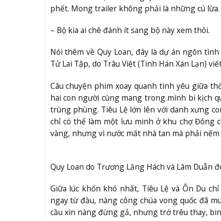
phết. Mong trailer không phải là những cú lừa.
– Bộ kia ai chê đánh ít sang bộ này xem thôi.
Nói thêm về Quy Loan, đây là dự án ngôn tình 
Tử Lai Tập, do Trâu Việt (Tinh Hán Xán Lạn) viế
Câu chuyện phim xoay quanh tình yêu giữa thờ
hai con người cùng mang trong mình bi kịch quá
trùng phùng. Tiêu Lệ lớn lên với danh xưng co
chỉ có thể làm một lưu minh ở khu chợ Đông 
vàng, nhưng vì nước mất nhà tan mà phải nếm 
Quy Loan do Trương Lăng Hách và Lâm Duẫn đó
Giữa lúc khốn khó nhất, Tiêu Lệ và Ôn Du ch
ngay từ đầu, nàng công chúa vong quốc đã m
cầu xin nàng đừng gả, nhưng trớ trêu thay, bin