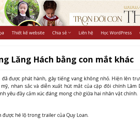
ọa
Thiết kế website
Chia sẻ
Liên hệ
Học WordPress
ơng Lăng Hách bằng con mắt khác
n đã được phát hành, gây tiếng vang không nhỏ. Hiện lên tr
mỹ, nhan sắc và diễn xuất hút mắt của cặp đôi chính Lâm
ình yêu đầy cảm xúc đáng mong chờ giữa hai nhân vật chính.
ược hé lộ trong trailer của Quy Loan.