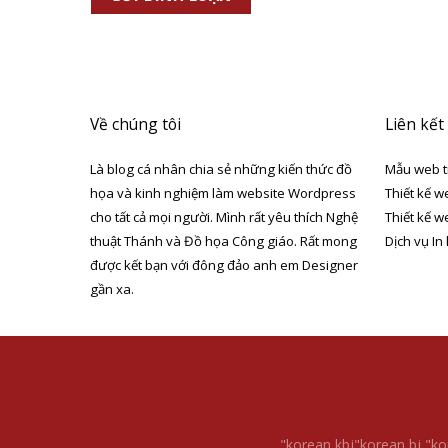
Về chúng tôi
Liên kết
Là blog cá nhân chia sẻ những kiến thức đồ
Mẫu web t
họa và kinh nghiệm làm website Wordpress
Thiết kế w
cho tất cả mọi người. Mình rất yêu thích Nghệ
Thiết kế w
thuật Thánh và Đồ họa Công giáo. Rất mong
Dịch vụ In
được kết bạn với đông đảo anh em Designer
gần xa.
"korean kbj​
"korean bj
"ko