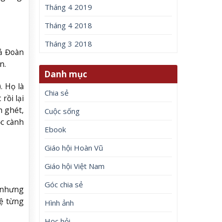
Tháng 4 2019
Tháng 4 2018
Tháng 3 2018
iả Đoàn
n.
Danh mục
. Họ là
Chia sẻ
rồi lại
h ghét,
Cuộc sống
ọc cành
Ebook
Giáo hội Hoàn Vũ
Giáo hội Việt Nam
Góc chia sẻ
, nhưng
ệ từng
Hình ảnh
Học hỏi