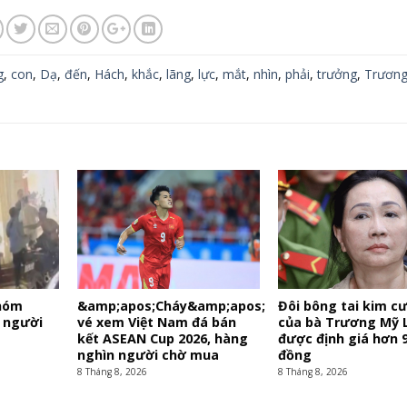
g
,
con
,
Dạ
,
đến
,
Hách
,
khắc
,
lãng
,
lực
,
mắt
,
nhìn
,
phải
,
trưởng
,
Trương
nhóm
&amp;apos;Cháy&amp;apos;
Đôi bông tai kim c
 người
vé xem Việt Nam đá bán
của bà Trương Mỹ 
kết ASEAN Cup 2026, hàng
được định giá hơn 9
nghìn người chờ mua
đồng
8 Tháng 8, 2026
8 Tháng 8, 2026