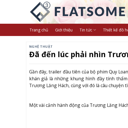
Skip
to
content
Trang chủ
Giới thiệu
Tin tức
Thiết kế đồ h
NGHỆ THUẬT
Đã đến lúc phải nhìn Trư
Gần đây, trailer đầu tiên của bộ phim Quy Loa
khán giả là những khung hình đầy tính thẩm 
Trương Lăng Hách, cùng với đó là câu chuyện t
Một vài cảnh hành động của Trương Lăng Hách đ