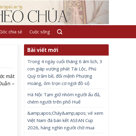
Góc chia sẻ
Cuộc sống
Bài viết mới
Trong 4 ngày cuối tháng 6 âm lịch, 3
con giáp vượng phát Tài Lộc, Phú
Quý trăm bề, đổi mệnh Phượng
ước mắt
Hoàng, ôm trọn cơ ngơi đồ sộ
 Duẫn –
Hà Nội: Tạm giữ nhóm người ẩu đả,
chém người trên phố Huế
&amp;apos;Cháy&amp;apos; vé xem
Việt Nam đá bán kết ASEAN Cup
2026, hàng nghìn người chờ mua