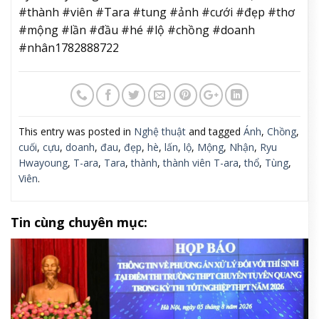
#thành #viên #Tara #tung #ảnh #cưới #đẹp #thơ
#mộng #lần #đầu #hé #lộ #chồng #doanh
#nhân1782888722
This entry was posted in
Nghệ thuật
and tagged
Ánh
,
Chồng
,
cuối
,
cựu
,
doanh
,
đau
,
đẹp
,
hè
,
lấn
,
lộ
,
Mộng
,
Nhận
,
Ryu
Hwayoung
,
T-ara
,
Tara
,
thành
,
thành viên T-ara
,
thổ
,
Tùng
,
Viên
.
Tin cùng chuyên mục: