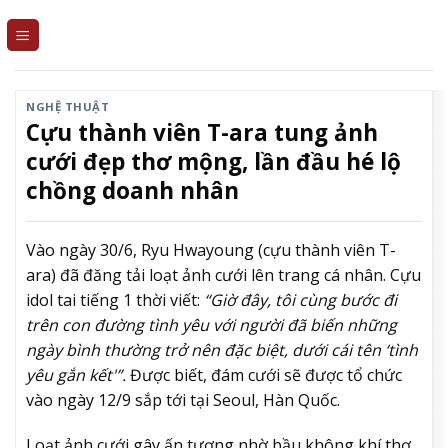
Skip
to
content
NGHỆ THUẬT
Cựu thành viên T-ara tung ảnh
cưới đẹp thơ mộng, lần đầu hé lộ
chồng doanh nhân
Vào ngày 30/6, Ryu Hwayoung (cựu thành viên T-
ara) đã đăng tải loạt ảnh cưới lên trang cá nhân. Cựu
idol tai tiếng 1 thời viết:
“Giờ đây, tôi cùng bước đi
trên con đường tình yêu với người đã biến những
ngày bình thường trở nên đặc biệt, dưới cái tên ‘tình
yêu gắn kết'”.
Được biết, đám cưới sẽ được tổ chức
vào ngày 12/9 sắp tới tại Seoul, Hàn Quốc.
Loạt ảnh cưới gây ấn tượng nhờ bầu không khí thơ