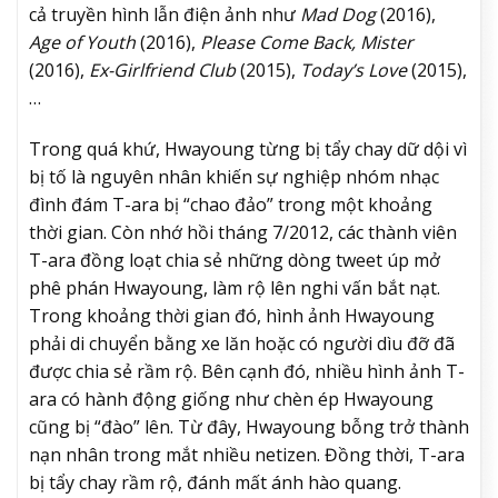
cả truyền hình lẫn điện ảnh như
Mad Dog
(2016),
Age of Youth
(2016),
Please Come Back, Mister
(2016),
Ex-Girlfriend Club
(2015),
Today’s Love
(2015),
…
Trong quá khứ, Hwayoung từng bị tẩy chay dữ dội vì
bị tố là nguyên nhân khiến sự nghiệp nhóm nhạc
đình đám T-ara bị “chao đảo” trong một khoảng
thời gian. Còn nhớ hồi tháng 7/2012, các thành viên
T-ara đồng loạt chia sẻ những dòng tweet úp mở
phê phán Hwayoung, làm rộ lên nghi vấn bắt nạt.
Trong khoảng thời gian đó, hình ảnh Hwayoung
phải di chuyển bằng xe lăn hoặc có người dìu đỡ đã
được chia sẻ rầm rộ. Bên cạnh đó, nhiều hình ảnh T-
ara có hành động giống như chèn ép Hwayoung
cũng bị “đào” lên. Từ đây, Hwayoung bỗng trở thành
nạn nhân trong mắt nhiều netizen. Đồng thời, T-ara
bị tẩy chay rầm rộ, đánh mất ánh hào quang.