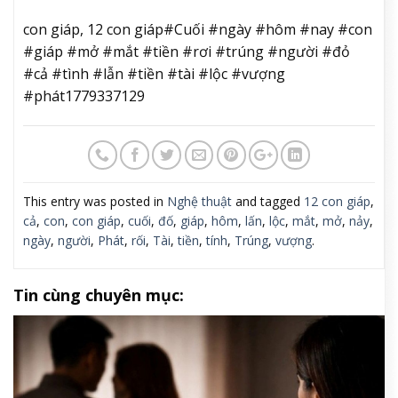
con giáp, 12 con giáp#Cuối #ngày #hôm #nay #con
#giáp #mở #mắt #tiền #rơi #trúng #người #đỏ
#cả #tình #lẫn #tiền #tài #lộc #vượng
#phát1779337129
This entry was posted in
Nghệ thuật
and tagged
12 con giáp
,
cả
,
con
,
con giáp
,
cuối
,
đố
,
giáp
,
hôm
,
lấn
,
lộc
,
mắt
,
mở
,
nảy
,
ngày
,
người
,
Phát
,
rối
,
Tài
,
tiền
,
tính
,
Trúng
,
vượng
.
Tin cùng chuyên mục: