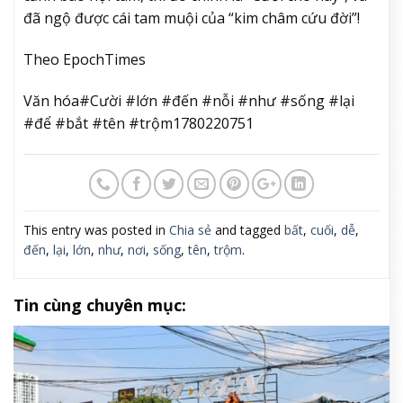
đã ngộ được cái tam muội của “kim châm cứu đời”!
Theo EpochTimes
Văn hóa#Cười #lớn #đến #nỗi #như #sống #lại
#để #bắt #tên #trộm1780220751
This entry was posted in
Chia sẻ
and tagged
bất
,
cuối
,
dễ
,
đến
,
lại
,
lớn
,
như
,
nơi
,
sống
,
tên
,
trộm
.
Tin cùng chuyên mục: