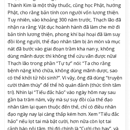
Thành Kim là một thầy thuốc, cũng học Phật, hướng
Phật, cho rằng bản tính con người vốn lương thiện.
Tuy nhiên, vào khoảng 300 năm trước, Thạch lão đã
nhận ra rằng: Vật dục hoành hành đã làm che mờ đi
bản tính lương thiện, phong khí bại hoại đã làm suy
đồi lòng người, thế đạo nhân tâm bị ăn mòn và mục
nát đã bước vào giai đoạn trầm kha nan y, không
dùng mãnh dược thì không thể cứu vãn được nữa!
Thạch lão trong phần “Tự tự” nói: “Ta cho rằng
bệnh nặng khó chữa, không dùng mãnh dược, sao
có thể khởi tử hồi sinh?”. Vì vậy, ông đã dùng “truyện
cười thâm thúy” để thể hồ quán đảnh (thức tỉnh tâm
trí). Nhìn lại “Tiếu đắc hảo” vào ngày hôm nay sau
gần ba trăm năm, vậy mà sự suy đồi của thế đạo
nhân tâm lại quen thuộc đến thế, chỉ có điều nhân
đạo ngày nay lại càng thấp kém hơn. Xem “Tiếu đắc
hảo” nếu lọt tai mà bật cười, hơn nữa còn lọt tai
cảnh báo nội tâm, thì đó chính là “Cười cho hay”, và