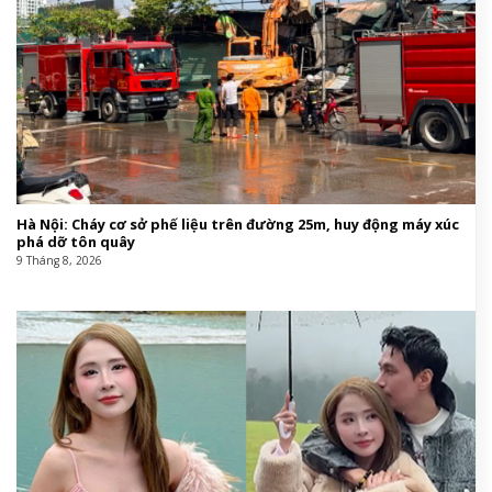
Hà Nội: Cháy cơ sở phế liệu trên đường 25m, huy động máy xúc
phá dỡ tôn quây
9 Tháng 8, 2026