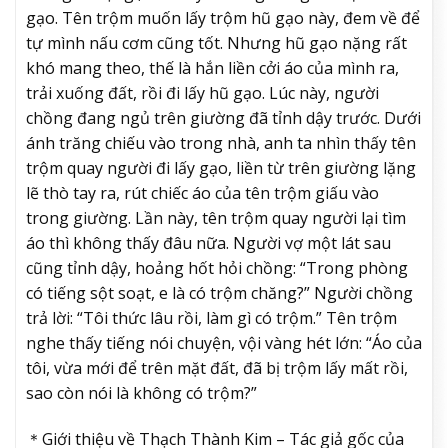
gạo. Tên trộm muốn lấy trộm hũ gạo này, đem về để
tự mình nấu cơm cũng tốt. Nhưng hũ gạo nặng rất
khó mang theo, thế là hắn liền cởi áo của mình ra,
trải xuống đất, rồi đi lấy hũ gạo. Lúc này, người
chồng đang ngủ trên giường đã tỉnh dậy trước. Dưới
ánh trăng chiếu vào trong nhà, anh ta nhìn thấy tên
trộm quay người đi lấy gạo, liền từ trên giường lặng
lẽ thò tay ra, rút chiếc áo của tên trộm giấu vào
trong giường. Lần này, tên trộm quay người lại tìm
áo thì không thấy đâu nữa. Người vợ một lát sau
cũng tỉnh dậy, hoảng hốt hỏi chồng: “Trong phòng
có tiếng sột soạt, e là có trộm chăng?” Người chồng
trả lời: “Tôi thức lâu rồi, làm gì có trộm.” Tên trộm
nghe thấy tiếng nói chuyện, vội vàng hét lớn: “Áo của
tôi, vừa mới để trên mặt đất, đã bị trộm lấy mất rồi,
sao còn nói là không có trộm?”
＊Giới thiệu về Thạch Thành Kim – Tác giả gốc của