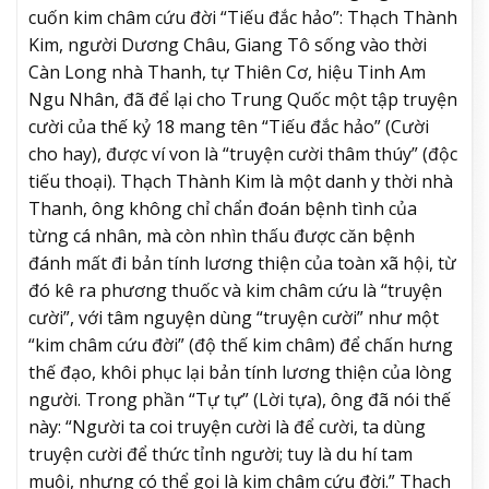
cuốn kim châm cứu đời “Tiếu đắc hảo”: Thạch Thành
Kim, người Dương Châu, Giang Tô sống vào thời
Càn Long nhà Thanh, tự Thiên Cơ, hiệu Tinh Am
Ngu Nhân, đã để lại cho Trung Quốc một tập truyện
cười của thế kỷ 18 mang tên “Tiếu đắc hảo” (Cười
cho hay), được ví von là “truyện cười thâm thúy” (độc
tiếu thoại). Thạch Thành Kim là một danh y thời nhà
Thanh, ông không chỉ chẩn đoán bệnh tình của
từng cá nhân, mà còn nhìn thấu được căn bệnh
đánh mất đi bản tính lương thiện của toàn xã hội, từ
đó kê ra phương thuốc và kim châm cứu là “truyện
cười”, với tâm nguyện dùng “truyện cười” như một
“kim châm cứu đời” (độ thế kim châm) để chấn hưng
thế đạo, khôi phục lại bản tính lương thiện của lòng
người. Trong phần “Tự tự” (Lời tựa), ông đã nói thế
này: “Người ta coi truyện cười là để cười, ta dùng
truyện cười để thức tỉnh người; tuy là du hí tam
muội, nhưng có thể gọi là kim châm cứu đời.” Thạch