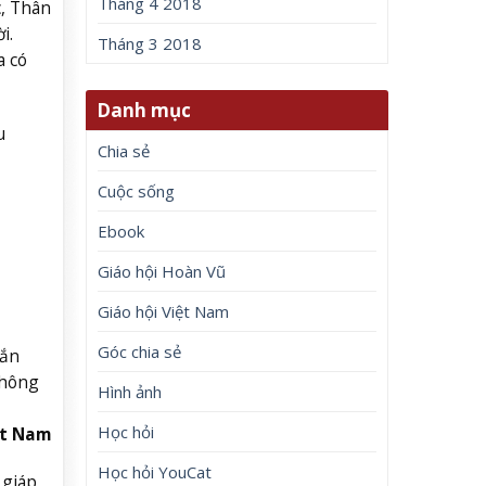
Tháng 4 2018
c, Thân
i.
Tháng 3 2018
a có
Danh mục
u
Chia sẻ
Cuộc sống
Ebook
Giáo hội Hoàn Vũ
Giáo hội Việt Nam
Góc chia sẻ
mắn
không
Hình ảnh
Học hỏi
ệt Nam
Học hỏi YouCat
 giáp