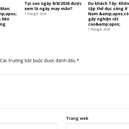
Tại sao ngày 8/8/2026 được
Du khách Tây: Khôn
-Man:
xem là ngày may mắn?
tập thể dục sáng ở 
p;apos;
Nam &amp;apos;có 
7 Tháng 8, 2026
 liên
gây nghiện rất
ong
cao&amp;apos;
7 Tháng 8, 2026
Các trường bắt buộc được đánh dấu
*
Trang web