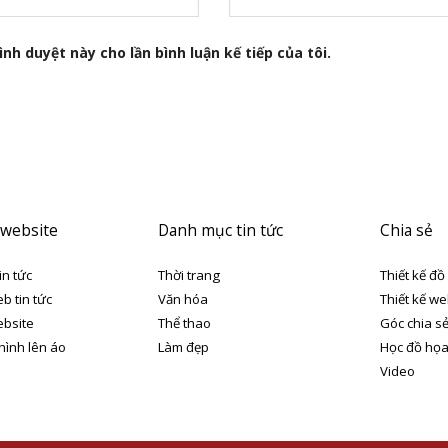
nh duyệt này cho lần bình luận kế tiếp của tôi.
 website
Danh mục tin tức
Chia sẻ
in tức
Thời trang
Thiết kế đồ
eb tin tức
Văn hóa
Thiết kế we
ebsite
Thể thao
Góc chia s
 hình lên áo
Làm đẹp
Học đồ họ
Video