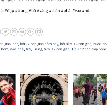
rái #đạp #trúng #hố #vàng #chân #phải #vào #hố
on giáp
,
bác
,
bói 12 con giáp hôm nay
,
bói tử vi 12 con giáp
,
buộc
,
ch
,
hôm
,
nảy
,
phải
,
trai
,
Trúng
,
tử vi 12 con giáp
,
Tử vi 12 con giáp hôm