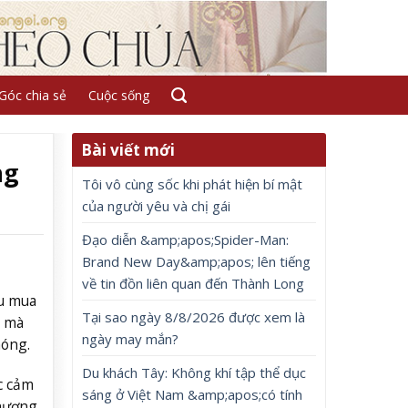
Góc chia sẻ
Cuộc sống
Bài viết mới
ng
Tôi vô cùng sốc khi phát hiện bí mật
của người yêu và chị gái
Đạo diễn &amp;apos;Spider-Man:
Brand New Day&amp;apos; lên tiếng
về tin đồn liên quan đến Thành Long
ầu mua
Tại sao ngày 8/8/2026 được xem là
g mà
ngày may mắn?
hóng.
Du khách Tây: Không khí tập thể dục
c cảm
sáng ở Việt Nam &amp;apos;có tính
thương