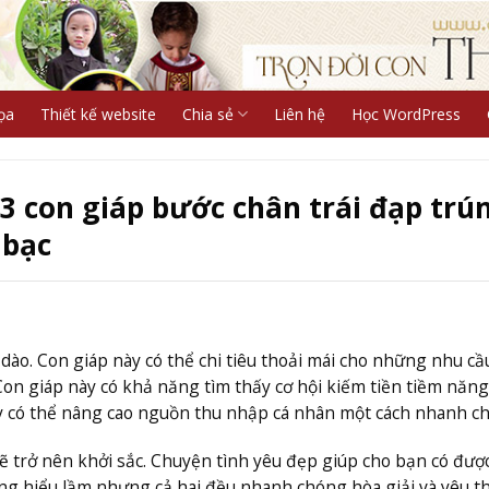
ọa
Thiết kế website
Chia sẻ
Liên hệ
Học WordPress
 3 con giáp bước chân trái đạp trú
 bạc
i dào. Con giáp này có thể chi tiêu thoải mái cho những nhu c
on giáp này có khả năng tìm thấy cơ hội kiếm tiền tiềm năn
ày có thể nâng cao nguồn thu nhập cá nhân một cách nhanh c
ẽ trở nên khởi sắc. Chuyện tình yêu đẹp giúp cho bạn có đượ
ững hiểu lầm nhưng cả hai đều nhanh chóng hòa giải và yêu 