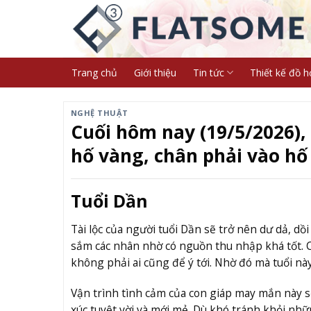
Skip
to
content
Trang chủ
Giới thiệu
Tin tức
Thiết kế đồ h
NGHỆ THUẬT
Cuối hôm nay (19/5/2026),
hố vàng, chân phải vào hố
Tuổi Dần
Tài lộc của người tuổi Dần sẽ trở nên dư dả, dồ
sắm các nhân nhờ có nguồn thu nhập khá tốt. C
không phải ai cũng để ý tới. Nhờ đó mà tuổi n
Vận trình tình cảm của con giáp may mắn này s
xúc tuyệt vời và mới mẻ. Dù khó tránh khỏi nh