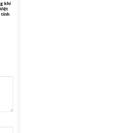
g khí
Việt
tính