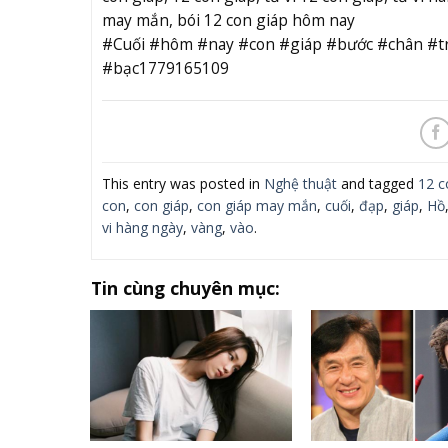
may mắn, bói 12 con giáp hôm nay
#Cuối #hôm #nay #con #giáp #bước #chân #t
#bạc1779165109
This entry was posted in
Nghệ thuật
and tagged
12 c
con
,
con giáp
,
con giáp may mắn
,
cuối
,
đạp
,
giáp
,
Hồ
vi hàng ngày
,
vàng
,
vào
.
Tin cùng chuyên mục: