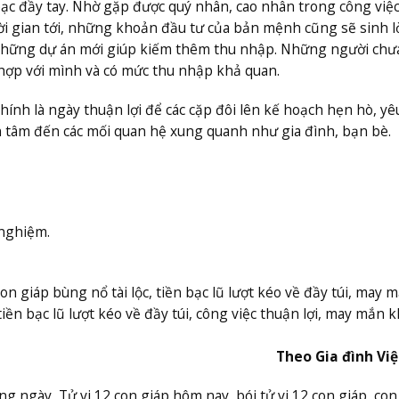
n bạc đầy tay. Nhờ gặp được quý nhân, cao nhân trong công việ
i gian tới, những khoản đầu tư của bản mệnh cũng sẽ sinh lờ
những dự án mới giúp kiếm thêm thu nhập. Những người chư
hợp với mình và có mức thu nhập khả quan.
hính là ngày thuận lợi để các cặp đôi lên kế hoạch hẹn hò, yê
 tâm đến các mối quan hệ xung quanh như gia đình, bạn bè.
 nghiệm.
n giáp bùng nổ tài lộc, tiền bạc lũ lượt kéo về đầy túi, may 
 tiền bạc lũ lượt kéo về đầy túi, công việc thuận lợi, may mắn 
Theo Gia đình Vi
hàng ngày, Tử vi 12 con giáp hôm nay, bói tử vi 12 con giáp, con