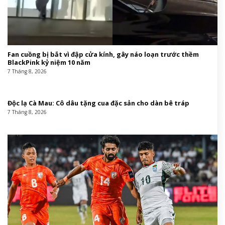
Fan cuồng bị bắt vì đập cửa kính, gây náo loạn trước thềm
BlackPink kỷ niệm 10 năm
7 Tháng 8, 2026
Độc lạ Cà Mau: Cô dâu tặng cua đặc sản cho dàn bê tráp
7 Tháng 8, 2026