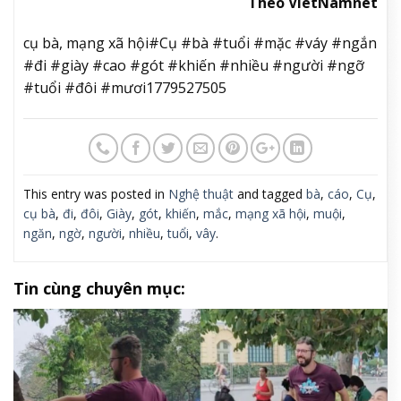
Theo VietNamnet
cụ bà, mạng xã hội#Cụ #bà #tuổi #mặc #váy #ngắn
#đi #giày #cao #gót #khiến #nhiều #người #ngỡ
#tuổi #đôi #mươi1779527505
This entry was posted in
Nghệ thuật
and tagged
bà
,
cáo
,
Cụ
,
cụ bà
,
đi
,
đôi
,
Giày
,
gót
,
khiến
,
mắc
,
mạng xã hội
,
muội
,
ngăn
,
ngờ
,
người
,
nhiều
,
tuổi
,
vây
.
Tin cùng chuyên mục: