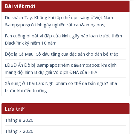
Bài viết mới
Du khách Tây: Không khí tập thể dục sáng ở Việt Nam
&amp;apos;có tính gây nghiện rất cao&amp;apos;
Fan cuồng bị bắt vì đập cửa kính, gây náo loạn trước thềm
BlackPink kỷ niệm 10 năm
Độc lạ Cà Mau: Cô dâu tặng cua đặc sản cho dàn bê tráp
LĐBĐ Ấn Độ bị &amp;apos;ném đá&amp;apos; khi định
mang đội hình B dự giải Vô địch ĐNÁ của FIFA
Xả súng ở Thái Lan: Nghi phạm có thể đã bắn người nhà
trước khi đến trường
Lưu trữ
Tháng 8 2026
Tháng 7 2026