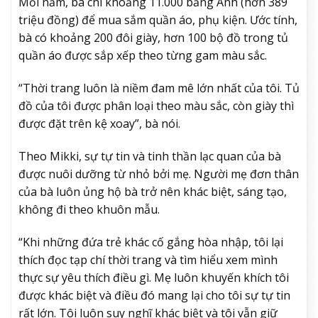
Mỗi năm, bà chi khoảng 11.000 bảng Anh (hơn 389
triệu đồng) để mua sắm quần áo, phụ kiện. Ước tính,
bà có khoảng 200 đôi giày, hơn 100 bộ đồ trong tủ
quần áo được sắp xếp theo từng gam màu sắc.
“Thời trang luôn là niềm đam mê lớn nhất của tôi. Tủ
đồ của tôi được phân loại theo màu sắc, còn giày thì
được đặt trên kệ xoay”, bà nói.
Theo Mikki, sự tự tin và tinh thần lạc quan của bà
được nuôi dưỡng từ nhỏ bởi mẹ. Người mẹ đơn thân
của bà luôn ủng hộ bà trở nên khác biệt, sáng tạo,
không đi theo khuôn mẫu.
“Khi những đứa trẻ khác cố gắng hòa nhập, tôi lại
thích đọc tạp chí thời trang và tìm hiểu xem mình
thực sự yêu thích điều gì. Mẹ luôn khuyến khích tôi
được khác biệt và điều đó mang lại cho tôi sự tự tin
rất lớn. Tôi luôn suy nghĩ khác biệt và tôi vẫn giữ