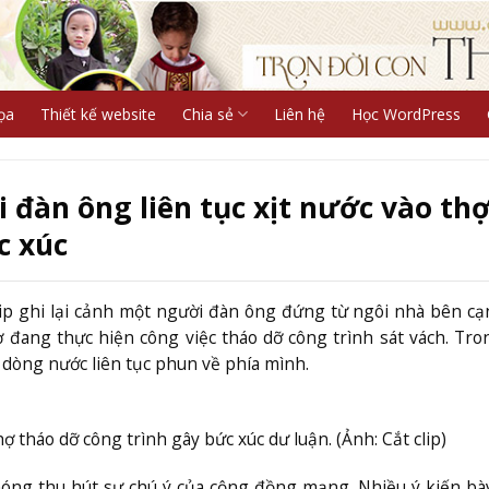
ọa
Thiết kế website
Chia sẻ
Liên hệ
Học WordPress
 đàn ông liên tục xịt nước vào th
c xúc
lip ghi lại cảnh một người đàn ông đứng từ ngôi nhà bên cạ
 đang thực hiện công việc tháo dỡ công trình sát vách. Tron
 dòng nước liên tục phun về phía mình.
ợ tháo dỡ công trình gây bức xúc dư luận. (Ảnh: Cắt clip)
hóng thu hút sự chú ý của cộng đồng mạng. Nhiều ý kiến bà