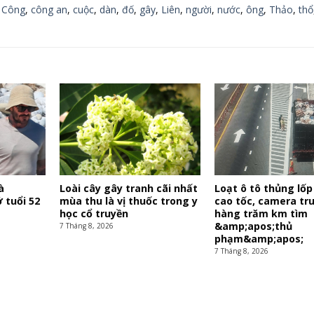
,
Công
,
công an
,
cuộc
,
dàn
,
đố
,
gây
,
Liên
,
người
,
nước
,
ông
,
Thảo
,
thổ
à
Loài cây gây tranh cãi nhất
Loạt ô tô thủng lốp
 tuổi 52
mùa thu là vị thuốc trong y
cao tốc, camera tr
học cổ truyền
hàng trăm km tìm
&amp;apos;thủ
7 Tháng 8, 2026
phạm&amp;apos;
7 Tháng 8, 2026