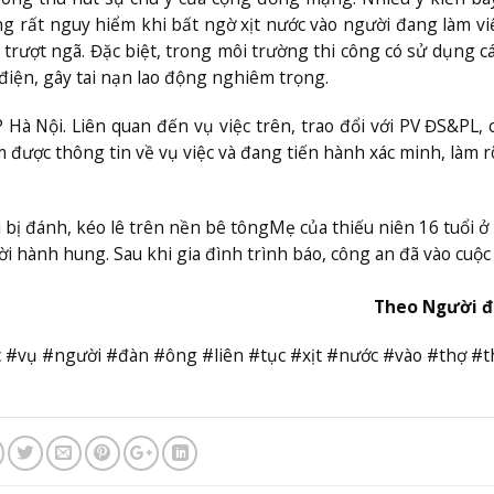
g rất nguy hiểm khi bất ngờ xịt nước vào người đang làm vi
trượt ngã. Đặc biệt, trong môi trường thi công có sử dụng cá
 điện, gây tai nạn lao động nghiêm trọng.
P Hà Nội. Liên quan đến vụ việc trên, trao đổi với PV ĐS&PL, 
được thông tin về vụ việc và đang tiến hành xác minh, làm r
i bị đánh, kéo lê trên nền bê tông
Mẹ của thiếu niên 16 tuổi ở
ời hành hung. Sau khi gia đình trình báo, công an đã vào cuộc
Theo Người đ
c #vụ #người #đàn #ông #liên #tục #xịt #nước #vào #thợ #t