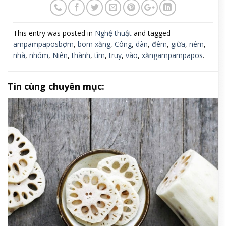
This entry was posted in
Nghệ thuật
and tagged
ampampaposbợm
,
bom xăng
,
Công
,
dàn
,
đêm
,
giữa
,
ném
,
nhà
,
nhóm
,
Niên
,
thành
,
tìm
,
truy
,
vào
,
xăngampampapos
.
Tin cùng chuyên mục: