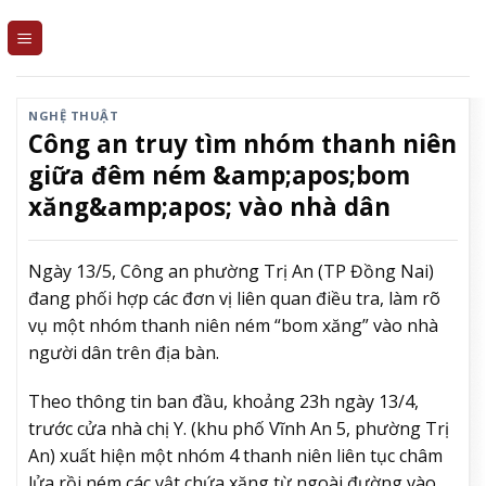
Skip
to
content
NGHỆ THUẬT
Công an truy tìm nhóm thanh niên
giữa đêm ném &amp;apos;bom
xăng&amp;apos; vào nhà dân
Ngày 13/5, Công an phường Trị An (TP Đồng Nai)
đang phối hợp các đơn vị liên quan điều tra, làm rõ
vụ một nhóm thanh niên ném “bom xăng” vào nhà
người dân trên địa bàn.
Theo thông tin ban đầu, khoảng 23h ngày 13/4,
trước cửa nhà chị Y. (khu phố Vĩnh An 5, phường Trị
An) xuất hiện một nhóm 4 thanh niên liên tục châm
lửa rồi ném các vật chứa xăng từ ngoài đường vào