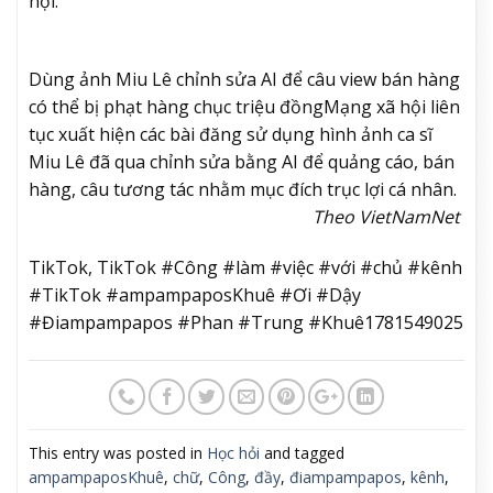
hội.
Dùng ảnh Miu Lê chỉnh sửa AI để câu view bán hàng
có thể bị phạt hàng chục triệu đồng
Mạng xã hội liên
tục xuất hiện các bài đăng sử dụng hình ảnh ca sĩ
Miu Lê đã qua chỉnh sửa bằng AI để quảng cáo, bán
hàng, câu tương tác nhằm mục đích trục lợi cá nhân.
Theo VietNamNet
TikTok, TikTok #Công #làm #việc #với #chủ #kênh
#TikTok #ampampaposKhuê #Ơi #Dậy
#Điampampapos #Phan #Trung #Khuê1781549025
This entry was posted in
Học hỏi
and tagged
ampampaposKhuê
,
chữ
,
Công
,
đầy
,
điampampapos
,
kênh
,