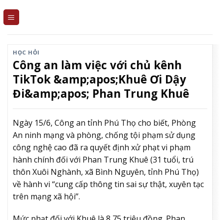
Skip
to
content
HỌC HỎI
Công an làm việc với chủ kênh
TikTok &amp;apos;Khuê Ơi Dậy
Đi&amp;apos; Phan Trung Khuê
Ngày 15/6, Công an tỉnh Phú Thọ cho biết, Phòng
An ninh mạng và phòng, chống tội phạm sử dụng
công nghệ cao đã ra quyết định xử phạt vi phạm
hành chính đối với Phan Trung Khuê (31 tuổi, trú
thôn Xuôi Nghành, xã Bình Nguyên, tỉnh Phú Thọ)
về hành vi “cung cấp thông tin sai sự thật, xuyên tạc
trên mạng xã hội”.
Mức phạt đối với Khuê là 8,75 triệu đồng. Phan