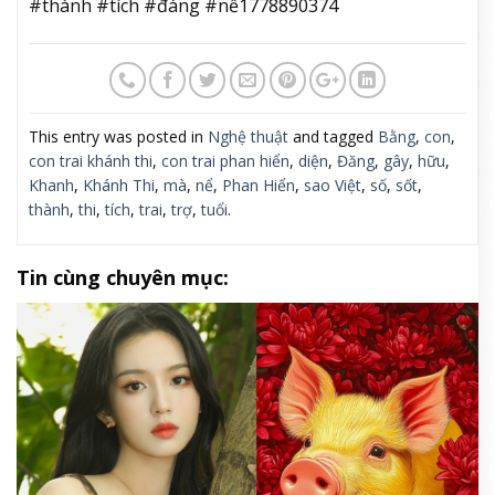
#thành #tích #đáng #nể1778890374
This entry was posted in
Nghệ thuật
and tagged
Bằng
,
con
,
con trai khánh thi
,
con trai phan hiển
,
diện
,
Đăng
,
gây
,
hữu
,
Khanh
,
Khánh Thi
,
mà
,
nể
,
Phan Hiển
,
sao Việt
,
số
,
sốt
,
thành
,
thi
,
tích
,
trai
,
trợ
,
tuổi
.
Tin cùng chuyên mục: