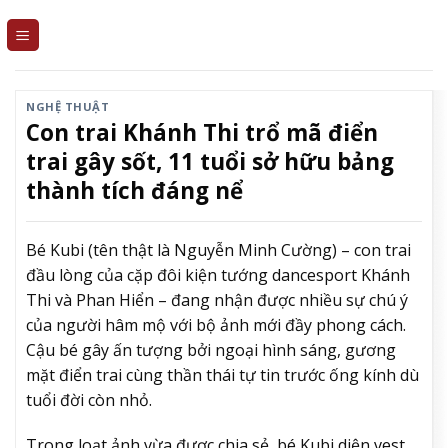
Skip
to
content
NGHỆ THUẬT
Con trai Khánh Thi trổ mã điển
trai gây sốt, 11 tuổi sở hữu bảng
thành tích đáng nể
Bé Kubi (tên thật là Nguyễn Minh Cường) – con trai
đầu lòng của cặp đôi kiện tướng dancesport
Khánh
Thi
và
Phan Hiển
– đang nhận được nhiều sự chú ý
của người hâm mộ với bộ ảnh mới đầy phong cách.
Cậu bé gây ấn tượng bởi ngoại hình sáng, gương
mặt điển trai cùng thần thái tự tin trước ống kính dù
tuổi đời còn nhỏ.
Trong loạt ảnh vừa được chia sẻ, bé Kubi diện vest