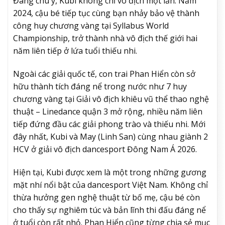
Đáng chú ý, Kubi không chỉ vô địch một lần. Năm
2024, cậu bé tiếp tục cùng bạn nhảy bảo vệ thành
công huy chương vàng tại Syllabus World
Championship, trở thành nhà vô địch thế giới hai
năm liên tiếp ở lứa tuổi thiếu nhi.
Ngoài các giải quốc tế, con trai
Phan Hiển
còn sở
hữu thành tích đáng nể trong nước như 7 huy
chương vàng tại Giải vô địch khiêu vũ thể thao nghệ
thuật – Linedance quận 3 mở rộng, nhiều năm liên
tiếp đứng đầu các giải phong trào và thiếu nhi. Mới
đây nhất, Kubi và May (Linh San) cùng nhau giành 2
HCV ở giải vô địch dancesport Đông Nam Á 2026.
Hiện tại, Kubi được xem là một trong những gương
mặt nhí nổi bật của dancesport Việt Nam. Không chỉ
thừa hưởng gen nghệ thuật từ bố mẹ, cậu bé còn
cho thấy sự nghiêm túc và bản lĩnh thi đấu đáng nể
ở tuổi còn rất nhỏ.
Phan Hiển
cũng từng chia sẻ mục