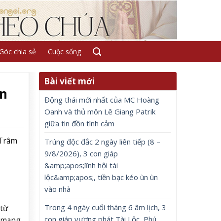
Góc chia sẻ
Cuộc sống
Bài viết mới
òn
Động thái mới nhất của MC Hoàng
Oanh và thủ môn Lê Giang Patrik
giữa tin đồn tình cảm
 Trâm
Trúng độc đắc 2 ngày liên tiếp (8 –
9/8/2026), 3 con giáp
&amp;apos;lĩnh hội tài
lộc&amp;apos;, tiền bạc kéo ùn ùn
vào nhà
Trong 4 ngày cuối tháng 6 âm lịch, 3
 từ
con giáp vượng phát Tài Lộc, Phú
ó mang