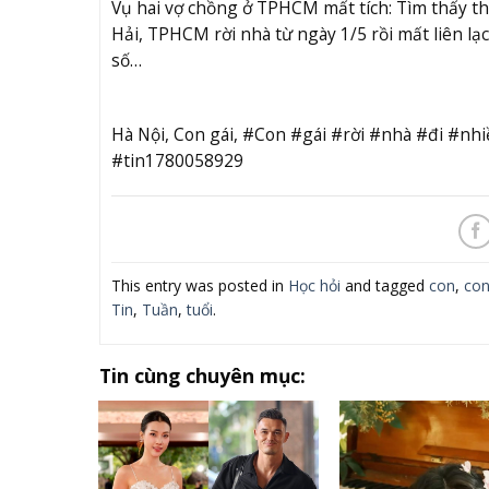
Vụ hai vợ chồng ở TPHCM mất tích: Tìm thấy th
Hải, TPHCM rời nhà từ ngày 1/5 rồi mất liên l
số…
Hà Nội, Con gái, #Con #gái #rời #nhà #đi #
#tin1780058929
This entry was posted in
Học hỏi
and tagged
con
,
con
Tin
,
Tuần
,
tuổi
.
Tin cùng chuyên mục: