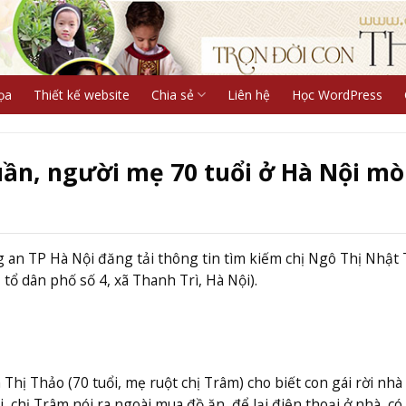
ọa
Thiết kế website
Chia sẻ
Liên hệ
Học WordPress
tuần, người mẹ 70 tuổi ở Hà Nội m
 an TP Hà Nội đăng tải thông tin tìm kiếm chị Ngô Thị Nhật
tổ dân phố số 4, xã Thanh Trì, Hà Nội).
hị Thảo (70 tuổi, mẹ ruột chị Trâm) cho biết con gái rời nhà
i, chị Trâm nói ra ngoài mua đồ ăn, để lại điện thoại ở nhà, c