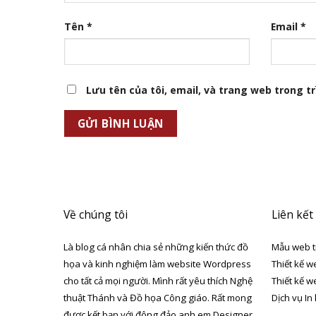
Tên
*
Email
*
Lưu tên của tôi, email, và trang web trong trì
Về chúng tôi
Liên kết
Là blog cá nhân chia sẻ những kiến thức đồ
Mẫu web t
họa và kinh nghiệm làm website Wordpress
Thiết kế w
cho tất cả mọi người. Mình rất yêu thích Nghệ
Thiết kế w
thuật Thánh và Đồ họa Công giáo. Rất mong
Dịch vụ In
được kết bạn với đông đảo anh em Designer