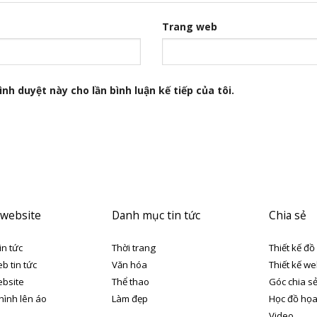
Trang web
nh duyệt này cho lần bình luận kế tiếp của tôi.
 website
Danh mục tin tức
Chia sẻ
in tức
Thời trang
Thiết kế đồ
eb tin tức
Văn hóa
Thiết kế we
ebsite
Thể thao
Góc chia s
 hình lên áo
Làm đẹp
Học đồ họ
Video