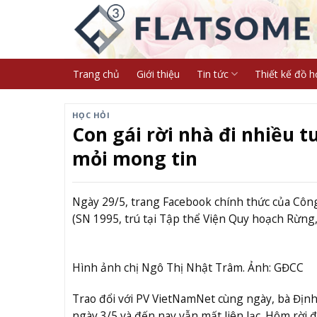
Skip
to
content
Trang chủ
Giới thiệu
Tin tức
Thiết kế đồ h
HỌC HỎI
Con gái rời nhà đi nhiều 
mỏi mong tin
Ngày 29/5, trang Facebook chính thức của Công
(SN 1995, trú tại Tập thể Viện Quy hoạch Rừng, 
Hình ảnh chị Ngô Thị Nhật Trâm. Ảnh: GĐCC
Trao đổi với PV VietNamNet cùng ngày, bà Định T
ngày 3/5 và đến nay vẫn mất liên lạc. Hôm rời đ