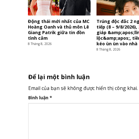
Động thái mới nhất của MC
Trúng độc đắc 2 ng
Hoàng Oanh và thủ môn Lê
tiếp (8 – 9/8/2026),
Giang Patrik giữa tin đồn
giáp &amp;apos;lĩn
tình cảm
lộc&amp;apos;, tiề
kéo ùn ùn vào nhà
8 Tháng 8, 2026
8 Tháng 8, 2026
Để lại một bình luận
Email của bạn sẽ không được hiển thị công khai.
Bình luận
*