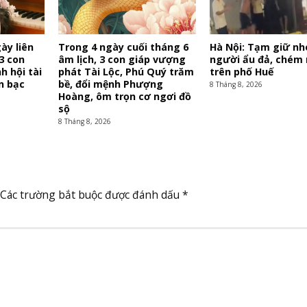
ày liên
Trong 4 ngày cuối tháng 6
Hà Nội: Tạm giữ n
 3 con
âm lịch, 3 con giáp vượng
người ẩu đả, chém
h hội tài
phát Tài Lộc, Phú Quý trăm
trên phố Huế
n bạc
bề, đổi mệnh Phượng
8 Tháng 8, 2026
Hoàng, ôm trọn cơ ngơi đồ
sộ
8 Tháng 8, 2026
Các trường bắt buộc được đánh dấu
*