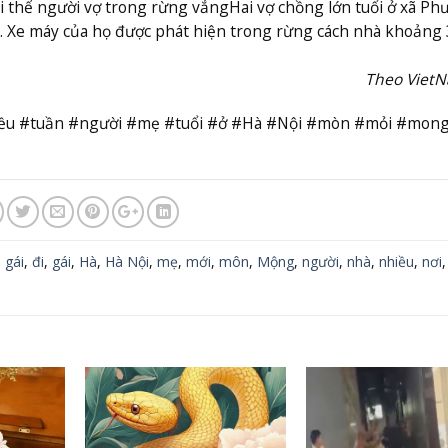
i thể người vợ trong rừng vắng
Hai vợ chồng lớn tuổi ở xã Ph
ạc. Xe máy của họ được phát hiện trong rừng cách nhà khoảng 
Theo Viet
nhiều #tuần #người #mẹ #tuổi #ở #Hà #Nội #mòn #mỏi #mon
 gái
,
đi
,
gái
,
Hà
,
Hà Nội
,
mẹ
,
mới
,
môn
,
Mộng
,
người
,
nhà
,
nhiều
,
nơi