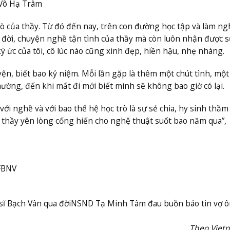
 Võ Hạ Trâm
ò của thầy. Từ đó đến nay, trên con đường học tập và làm ngh
 đời, chuyện nghề tận tình của thầy mà còn luôn nhận được 
ý ức của tôi, cô lúc nào cũng xinh đẹp, hiền hậu, nhẹ nhàng.
yện, biết bao kỷ niệm. Mỗi lần gặp là thêm một chút tình, một
ường, đến khi mất đi mới biết mình sẽ không bao giờ có lại.
với nghề và với bao thế hệ học trò là sự sẻ chia, hy sinh thầm
 thầy yên lòng cống hiến cho nghệ thuật suốt bao năm qua”,
FBNV
ĩ Bạch Vân qua đời
NSND Tạ Minh Tâm đau buồn báo tin vợ ô
Theo Viet