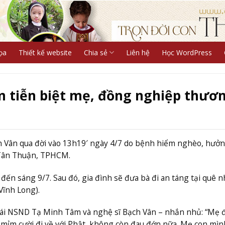
ọa
Thiết kế website
Chia sẻ
Liên hệ
Học WordPress
 tiễn biệt mẹ, đồng nghiệp thươ
h Vân qua đời vào 13h19′ ngày 4/7 do bệnh hiểm nghèo, hưởn
g Tân Thuận, TPHCM.
đến sáng 9/7. Sau đó, gia đình sẽ đưa bà đi an táng tại quê n
Vĩnh Long).
gái NSND Tạ Minh Tâm và nghệ sĩ Bạch Vân – nhắn nhủ: “Mẹ 
y mỉm cười đi về với Phật, không còn đau đớn nữa. Mẹ con mìn