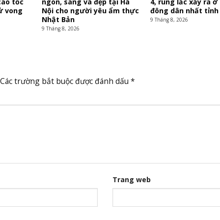
cao tốc
ngon, sang và đẹp tại Hà
4, rung lắc xảy ra 
ử vong
Nội cho người yêu ẩm thực
đông dân nhất tỉnh
Nhật Bản
9 Tháng 8, 2026
9 Tháng 8, 2026
Các trường bắt buộc được đánh dấu
*
Trang web