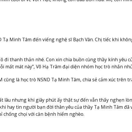
 Tạ Minh Tâm đến viếng nghệ sĩ Bạch Vân. Chị tiếc khi khôn
ô đi thanh thản nhé. Con xin chia buồn cùng thầy kính yêu c
ỗi mất mát này”, Võ Hạ Trâm đại diện nhóm học trò nhắn nhủ
 cũng là học trò NSND Tạ Minh Tâm, chia sẻ cảm xúc trên tr
rất lâu nhưng khi giây phút ấy thật sự đến vẫn thấy nghẹn lò
khi hay tin người bạn đời thân yêu của thầy Tạ Minh Tâm đã 
bỉ chống chọi với căn bệnh hiểm nghèo.