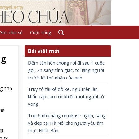
Góc chia sẻ
Cuộc sống
Bài viết mới
ng
Đêm tân hôn chồng rời đi sau 1 cuộc
gọi, 2h sáng tỉnh giấc, tôi lặng người
trước lời thú nhận của anh
g thọ
Truy tố tài xế đỗ xe, ngủ trên làn
khẩn cấp cao tốc khiến một người tử
vong
hà
Top 6 nhà hàng omakase ngon, sang
và đẹp tại Hà Nội cho người yêu ẩm
thực Nhật Bản
đã
h sẽ