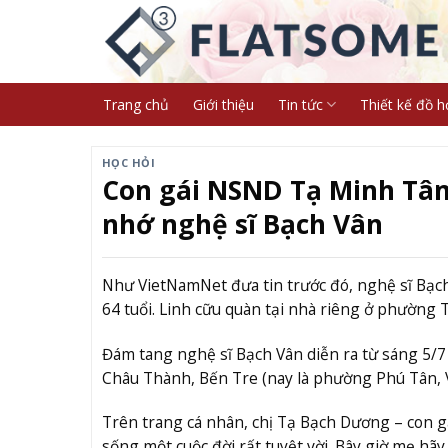
Skip
to
content
Trang chủ
Giới thiệu
Tin tức
Thiết kế đồ h
HỌC HỎI
Con gái NSND Tạ Minh Tâm
nhớ nghệ sĩ Bạch Vân
Như VietNamNet đưa tin trước đó, nghệ sĩ Bạc
64 tuổi. Linh cữu quàn tại nhà riêng ở phườn
Đám tang nghệ sĩ Bạch Vân diễn ra từ sáng 5/7 
Châu Thành, Bến Tre (nay là phường Phú Tân, 
Trên trang cá nhân, chị Tạ Bạch Dương – con 
sống một cuộc đời rất tuyệt vời. Bây giờ mẹ hã