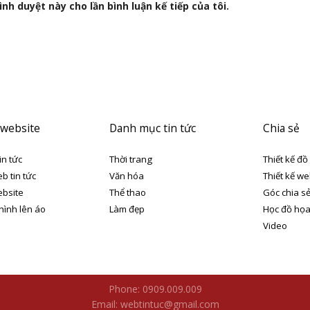
nh duyệt này cho lần bình luận kế tiếp của tôi.
 website
Danh mục tin tức
Chia sẻ
in tức
Thời trang
Thiết kế đồ
eb tin tức
Văn hóa
Thiết kế we
ebsite
Thể thao
Góc chia s
 hình lên áo
Làm đẹp
Học đồ họ
Video
Phone: 0909.009.009
Email: webtintuc@gmail.com