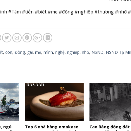
nh #Tâm #tiễn #biệt #mẹ #đồng #nghiệp #thương #nhớ 
ết
,
con
,
Đông
,
gái
,
mẹ
,
mình
,
nghệ
,
nghiệp
,
nhớ
,
NSND
,
NSND Tạ Mi
e, ngủ
Top 6 nhà hàng omakase
Cao Bằng động đất 