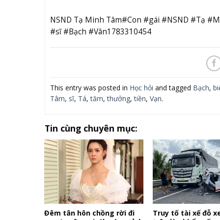
NSND Tạ Minh Tâm#Con #gái #NSND #Tạ #Mi
#sĩ #Bạch #Vân1783310454
This entry was posted in
Học hỏi
and tagged
Bạch
,
bi
Tâm
,
sĩ
,
Tá
,
tăm
,
thưởng
,
tiền
,
Vạn
.
Tin cùng chuyên mục:
Đêm tân hôn chồng rời đi
Truy tố tài xế đỗ x