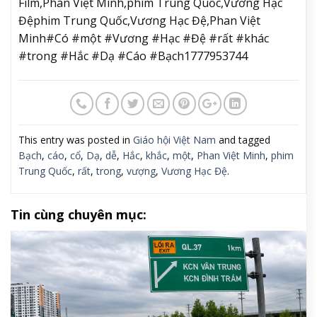
Film,Phan Việt Minh,phim Trung Quốc,Vương Hạc
Đệphim Trung Quốc,Vương Hạc Đệ,Phan Việt
Minh#Có #một #Vương #Hạc #Đệ #rất #khác
#trong #Hắc #Dạ #Cáo #Bạch1777953744
This entry was posted in
Giáo hội Việt Nam
and tagged
Bạch
,
cáo
,
cổ
,
Dạ
,
dễ
,
Hắc
,
khắc
,
một
,
Phan Việt Minh
,
phim
Trung Quốc
,
rất
,
trong
,
vượng
,
Vương Hạc Đệ
.
Tin cùng chuyên mục: