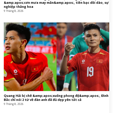
&amp;apos;cơn mưa may mắn&amp;apos;, tiền bạc dồi dào, sự
nghiệp thăng hoa
9 Tháng 8, 2026
Quang Hải bị chê &amp;apos;xuống phong độ&amp;apos;, Đình
Bắc chỉ nói 2 từ về đàn anh đã đủ dẹp yên tất cả
9 Tháng 8, 2026