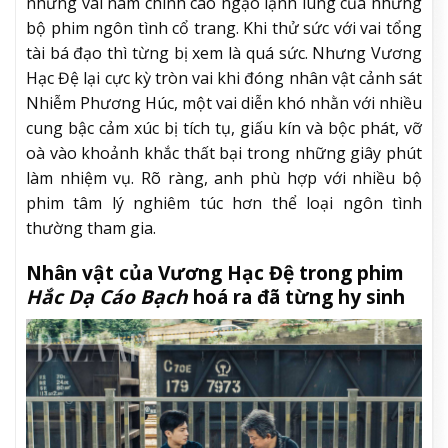
những vai nam chính cao ngạo lạnh lùng của những
bộ phim ngôn tình cổ trang. Khi thử sức với vai tổng
tài bá đạo thì từng bị xem là quá sức. Nhưng Vương
Hạc Đệ lại cực kỳ tròn vai khi đóng nhân vật cảnh sát
Nhiễm Phương Húc, một vai diễn khó nhằn với nhiều
cung bậc cảm xúc bị tích tụ, giấu kín và bộc phát, vỡ
oà vào khoảnh khắc thất bại trong những giây phút
làm nhiệm vụ. Rõ ràng, anh phù hợp với nhiều bộ
phim tâm lý nghiêm túc hơn thể loại ngôn tình
thường tham gia.
Nhân vật của Vương Hạc Đệ trong phim
Hắc Dạ Cáo Bạch
hoá ra đã từng hy sinh