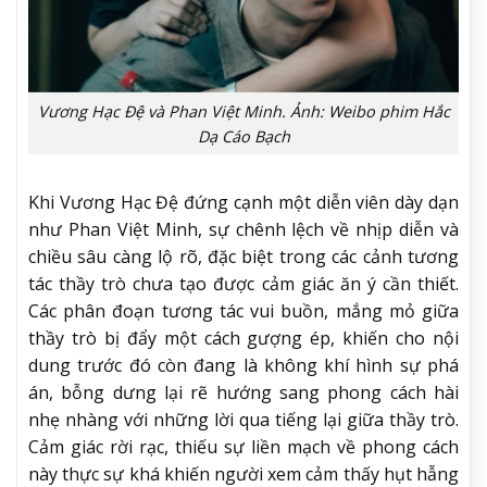
Vương Hạc Đệ và Phan Việt Minh. Ảnh: Weibo phim Hắc
Dạ Cáo Bạch
Khi Vương Hạc Đệ đứng cạnh một diễn viên dày dạn
như
Phan Việt Minh
, sự chênh lệch về nhịp diễn và
chiều sâu càng lộ rõ, đặc biệt trong các cảnh tương
tác thầy trò chưa tạo được cảm giác ăn ý cần thiết.
Các phân đoạn tương tác vui buồn, mắng mỏ giữa
thầy trò bị đẩy một cách gượng ép, khiến cho nội
dung trước đó còn đang là không khí hình sự phá
án, bỗng dưng lại rẽ hướng sang phong cách hài
nhẹ nhàng với những lời qua tiếng lại giữa thầy trò.
Cảm giác rời rạc, thiếu sự liền mạch về phong cách
này thực sự khá khiến người xem cảm thấy hụt hẫng