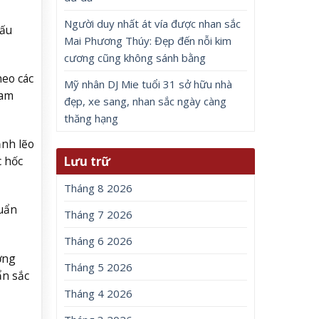
Người duy nhất át vía được nhan sắc
cấu
Mai Phương Thúy: Đẹp đến nỗi kim
cương cũng không sánh bằng
heo các
Mỹ nhân DJ Mie tuổi 31 sở hữu nhà
tam
đẹp, xe sang, nhan sắc ngày càng
thăng hạng
ạnh lẽo
Lưu trữ
c hốc
Tháng 8 2026
huẩn
Tháng 7 2026
Tháng 6 2026
ờng
Tháng 5 2026
ẩn sắc
Tháng 4 2026