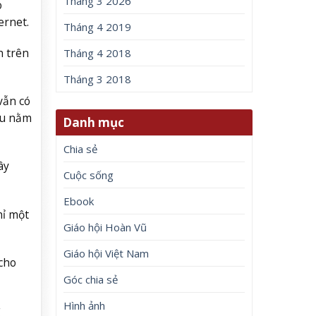
Tháng 3 2026
o
ernet.
Tháng 4 2019
h trên
Tháng 4 2018
Tháng 3 2018
vẫn có
ếu nằm
Danh mục
Chia sẻ
ây
Cuộc sống
Ebook
hỉ một
Giáo hội Hoàn Vũ
Giáo hội Việt Nam
cho
Góc chia sẻ
Hình ảnh
g