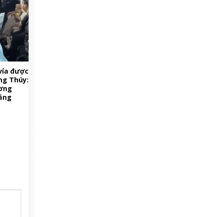
vía được
ng Thúy:
ương
ằng