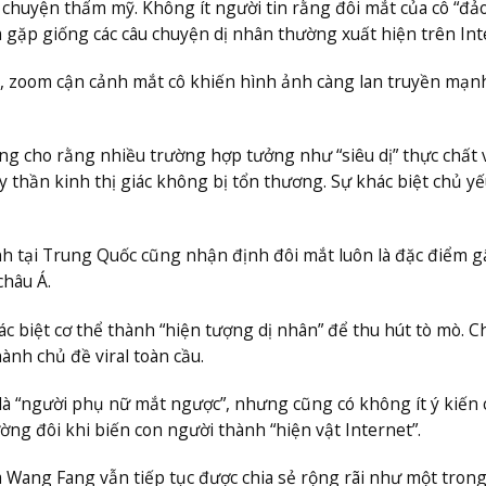
 chuyện thẩm mỹ. Không ít người tin rằng đôi mắt của cô “đả
gặp giống các câu chuyện dị nhân thường xuất hiện trên Int
, zoom cận cảnh mắt cô khiến hình ảnh càng lan truyền mạn
ờng cho rằng nhiều trường hợp tưởng như “siêu dị” thực chất 
 thần kinh thị giác không bị tổn thương. Sự khác biệt chủ y
h tại Trung Quốc cũng nhận định đôi mắt luôn là đặc điểm g
châu Á.
ác biệt cơ thể thành “hiện tượng dị nhân” để thu hút tò mò. C
ành chủ đề viral toàn cầu.
là “người phụ nữ mắt ngược”, nhưng cũng có không ít ý kiến 
ng đôi khi biến con người thành “hiện vật Internet”.
a Wang Fang vẫn tiếp tục được chia sẻ rộng rãi như một tron