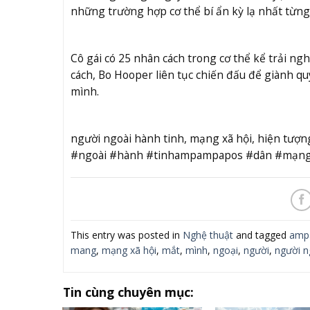
những trường hợp cơ thể bí ẩn kỳ lạ nhất từng 
Cô gái có 25 nhân cách trong cơ thể kể trải ng
cách, Bo Hooper liên tục chiến đấu để giành qu
mình.
người ngoài hành tinh, mạng xã hội, hiện t
#ngoài #hành #tinhampampapos #dân #mạng
This entry was posted in
Nghệ thuật
and tagged
amp
mang
,
mạng xã hội
,
mắt
,
mình
,
ngoại
,
người
,
người n
Tin cùng chuyên mục: