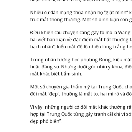
Nhiều cư dân mạng thừa nhận họ “giật mình” khi
trúc mắt thông thường. Một số bình luận còn gọ
Điều khiến câu chuyện càng gây tò mò là Wang 
bài viết bàn luận về đặc điểm mắt bất thường 
bạch nhãn”, kiểu mắt để lộ nhiều lòng trắng h
Trong nhân tướng học phương Đông, kiểu mắt lộ
hoặc đáng sợ. Nhưng dưới góc nhìn y khoa, điều
mắt khác biệt bẩm sinh.
Một số chuyên gia thẩm mỹ tại Trung Quốc cho bi
đôi mắt “đẹp”, thường là mắt to, hai mí rõ và đồ
Vì vậy, những người có đôi mắt khác thường rấ
hợp tại Trung Quốc từng gây tranh cãi chỉ vì s
đẹp phổ biến”.