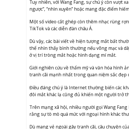
Tuy nhiên, với Wang Fang, sự chú ý còn vượt xa
ngược”, “nhìn xuyên” hoặc mang đặc điểm hiếm 
Một số video cắt ghép còn thêm nhạc rùng rợn
TikTok và các diễn đàn châu Á.
Dù vậy, các bài viết về hiện tượng mắt bất thư
thể nhìn thấy bình thường nếu võng mạc và dây
ở vị trí tròng mắt hoặc hình dạng mí mắt.
Giới nghiên cứu về thẩm mỹ và văn hóa hình ản
tranh cãi mạnh nhất trong quan niệm sắc đẹp 
Điều đáng chú ý là Internet thường biến các kh
đôi mắt khác lạ cũng đủ khiến một người trở th
Trên mạng xã hội, nhiều người gọi Wang Fang 
rằng sự tò mò quá mức với ngoại hình khác thườ
Dù mang vẻ ngoài gây tranh cãi, câu chuyện củ