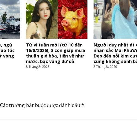
e, ngủ
Tử vi tuần mới (từ 10 đến
Người duy nhất át 
cao tốc
16/8/2026), 3 con giáp mưa
nhan sắc Mai Phươ
ử vong
thuận gió hòa, tiền về như
Đẹp đến nỗi kim c
nước, bạc vàng dư dả
cũng không sánh b
8 Tháng 8, 2026
8 Tháng 8, 2026
Các trường bắt buộc được đánh dấu
*