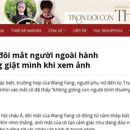
ọa
Thiết kế website
Chia sẻ
Liên hệ
Học WordPress
đôi mắt người ngoài hành
 giật mình khi xem ảnh
đặc biệt, trường hợp của Wang Fang, người phụ nữ đến từ Tr
 nhìn vào mắt cô đã thấy “không giống con người bình thường
 hội châu Á, đôi mắt của Wang Fang có đồng tử nằm thấp bất
. Khi nhìn thẳng, ánh mắt của cô tạo cảm giác như đang đảo 
iên tưởng tới các nhân vật kinh dị trong phim.