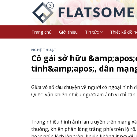
Skip
to
content
Trang chủ
Giới thiệu
Tin tức
Thiết kế đồ h
NGHỆ THUẬT
Cô gái sở hữu &amp;apos;
tinh&amp;apos;, dân mạng
Giữa vô số câu chuyện về người có ngoại hình 
Quốc, vẫn khiến nhiều người ám ảnh vì chỉ cần
Trong nhiều hình ảnh lan truyền trên mạng xã
thường, khiến phần lòng trắng phía trên lộ rõ
hoặc nhìn lệch lên trên, khiến không ít người l