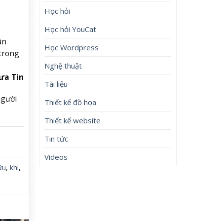
Học hỏi
Học hỏi YouCat
ân
Học Wordpress
 trong
Nghệ thuật
ưa Tin
Tài liệu
người
Thiết kế đồ họa
Thiết kế website
Tin tức
Videos
ữu
,
khi
,