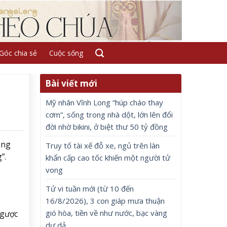
Góc chia sẻ
Cuộc sống
Bài viết mới
Mỹ nhân Vĩnh Long “húp cháo thay
cơm”, sống trong nhà dột, lớn lên đổi
đời nhờ bikini, ở biệt thư 50 tỷ đồng
ung
Truy tố tài xế đỗ xe, ngủ trên làn
”.
khẩn cấp cao tốc khiến một người tử
vong
Tử vi tuần mới (từ 10 đến
16/8/2026), 3 con giáp mưa thuận
gió hòa, tiền về như nước, bạc vàng
ngược
dư dả