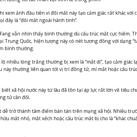
 xem ảnh đầu tiên vì đôi mắt này tạo cảm giác rất khác với 
i đây là “đôi mắt ngoài hành tinh”.
Fang vẫn nhìn thấy bình thường dù cấu trúc mắt cực hiếm. T
tại Trung Quốc, hiện tượng này có nét tương đồng với dạng “
ơn bình thường.
 nhiều lòng trắng thường bị xem là “mắt dị”, tạo cảm giác l
 này thường liên quan tới vị trí đồng tử, mí mắt hoặc cấu trú
ết xã hội nước này từ lâu đã tồn tại áp lực rất lớn về tiêu c
ng tử cân đối.
t dễ trở thành tâm điểm bàn tán trên mạng xã hội. Nhiều trư
ở hữu mắt nhỏ, mắt xếch hoặc cấu trúc mắt bị cho là “khác chu