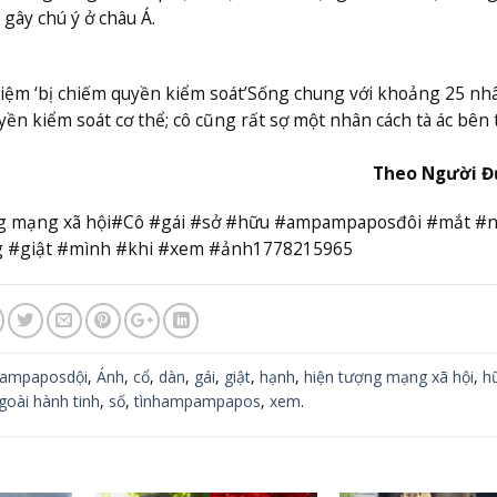
gây chú ý ở châu Á.
hiệm ‘bị chiếm quyền kiểm soát’
Sống chung với khoảng 25 nh
yền kiểm soát cơ thể; cô cũng rất sợ một nhân cách tà ác bên
Theo Người Đ
ượng mạng xã hội#Cô #gái #sở #hữu #ampampaposđôi #mắt #
 #giật #mình #khi #xem #ảnh1778215965
ampaposdội
,
Ánh
,
cổ
,
dàn
,
gái
,
giật
,
hạnh
,
hiện tượng mạng xã hội
,
h
goài hành tinh
,
số
,
tìnhampampapos
,
xem
.