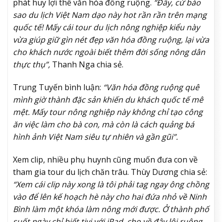
phát huy lợi thế văn hóa đồng ruộng.
“Đấy, cứ bảo
sao du lịch Việt Nam dạo này hot rần rần trên mạng
quốc tế! Mấy cái tour du lịch nông nghiệp kiểu này
vừa giúp giữ gìn nét đẹp văn hóa đồng ruộng, lại vừa
cho khách nước ngoài biết thêm đời sống nông dân
thực thụ”,
Thanh Nga chia sẻ.
Trung Tuyến bình luận:
“Văn hóa đồng ruộng quê
mình giờ thành đặc sản khiến du khách quốc tế mê
mệt. Mấy tour nông nghiệp này không chỉ tạo công
ăn việc làm cho bà con, mà còn là cách quảng bá
hình ảnh Việt Nam siêu tự nhiên và gần gũi”.
Xem clip, nhiều phụ huynh cũng muốn đưa con về
tham gia tour du lịch chăn trâu. Thùy Dương chia sẻ:
“Xem cái clip này xong là tôi phải tag ngay ông chồng
vào để lên kế hoạch hè này cho hai đứa nhỏ về Ninh
Bình làm một khóa làm nông mới được. Ở thành phố
suốt ngày chỉ biết tivi với iPad, cho về đây lội ruộng,