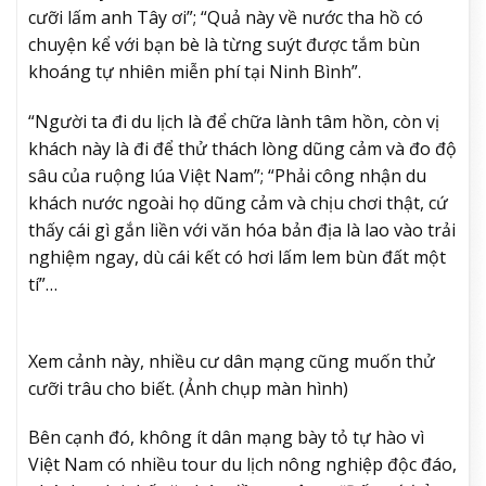
cưỡi lấm anh Tây ơi”; “Quả này về nước tha hồ có
chuyện kể với bạn bè là từng suýt được tắm bùn
khoáng tự nhiên miễn phí tại Ninh Bình”.
“Người ta đi du lịch là để chữa lành tâm hồn, còn vị
khách này là đi để thử thách lòng dũng cảm và đo độ
sâu của ruộng lúa Việt Nam”; “Phải công nhận du
khách nước ngoài họ dũng cảm và chịu chơi thật, cứ
thấy cái gì gắn liền với văn hóa bản địa là lao vào trải
nghiệm ngay, dù cái kết có hơi lấm lem bùn đất một
tí”…
Xem cảnh này, nhiều cư dân mạng cũng muốn thử
cưỡi trâu cho biết. (Ảnh chụp màn hình)
Bên cạnh đó, không ít dân mạng bày tỏ tự hào vì
Việt Nam có nhiều tour du lịch nông nghiệp độc đáo,