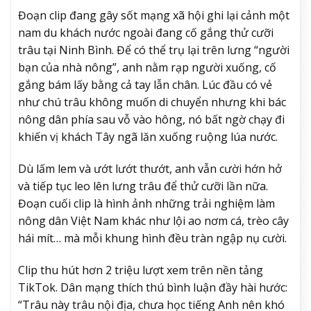
Đoạn clip đang gây sốt mạng xã hội ghi lại cảnh một
nam du khách nước ngoài đang cố gắng thử cưỡi
trâu tại Ninh Bình. Để có thể trụ lại trên lưng “người
bạn của nhà nông”, anh nằm rạp người xuống, cố
gắng bám lấy bằng cả tay lẫn chân. Lúc đầu có vẻ
như chú trâu không muốn di chuyển nhưng khi bác
nông dân phía sau vỗ vào hông, nó bất ngờ chạy đi
khiến vị khách Tây ngã lăn xuống ruộng lúa nước.
Dù lấm lem và ướt lướt thướt, anh vẫn cười hớn hở
và tiếp tục leo lên lưng trâu để thử cưỡi lần nữa.
Đoạn cuối clip là hình ảnh những trải nghiệm làm
nông dân Việt Nam khác như lội ao nơm cá, trèo cây
hái mít… mà mỗi khung hình đều tràn ngập nụ cười.
Clip thu hút hơn 2 triệu lượt xem trên nền tảng
TikTok. Dân mạng thích thú bình luận đầy hài hước:
“Trâu này trâu nội địa, chưa học tiếng Anh nên khó