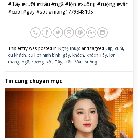
#Tây #cưỡi #trâu #ngã #lộn #xuống #ruộng #vẫn
#cười #gây #sốt #mạng1779348105
This entry was posted in
Nghệ thuật
and tagged
Clip
,
cuối
,
du khách
,
du lịch ninh bình
,
gây
,
khách
,
khách Tây
,
lớn
,
mang
,
ngã
,
rương
,
sốt
,
Tây
,
trâu
,
Vạn
,
xuống
.
Tin cùng chuyên mục: