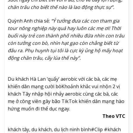
chăn trâu cho biết thế nào là lao động thực sự”.
Quỳnh Anh chia sẻ:
“Ý tưởng đưa các con tham gia
tour nông nghiệp này quá hay luôn các mẹ ơi! Thời
buổi này trẻ con thành phố nhiều đứa nhìn con trâu
còn tưởng con bò, nhìn hạt gạo còn chẳng biết từ
đâu ra. Phụ huynh tụi tôi là cực kỳ ủng hộ mấy hoạt
động chăn trâu, cấy lúa thế này”.
Du khách Hà Lan ‘quẩy’ aerobic với các bà, các mẹ
khiến dân mạng cười bò
Khoảnh khắc vui nhộn 2 vị
khách Tây nhập hội nhảy aerobic cùng các bà, các
mẹ ở công viên gây bão TikTok khiến dân mạng hào
hứng muốn đi thể dục ngay.
Theo VTC
khách tây, du khách, du lịch ninh bình#Clip #khách