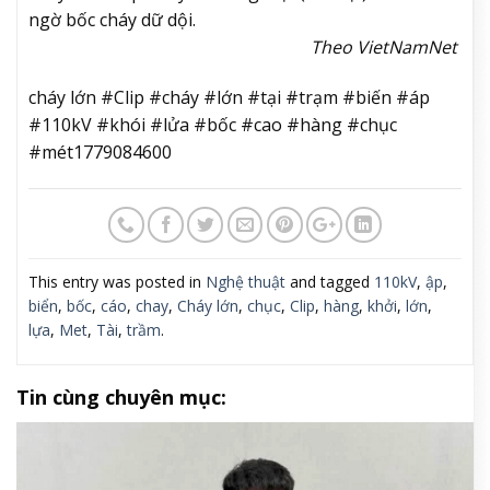
ngờ bốc cháy dữ dội.
Theo VietNamNet
cháy lớn #Clip #cháy #lớn #tại #trạm #biến #áp
#110kV #khói #lửa #bốc #cao #hàng #chục
#mét1779084600
This entry was posted in
Nghệ thuật
and tagged
110kV
,
ập
,
biển
,
bốc
,
cáo
,
chay
,
Cháy lớn
,
chục
,
Clip
,
hàng
,
khởi
,
lớn
,
lựa
,
Met
,
Tài
,
trầm
.
Tin cùng chuyên mục: