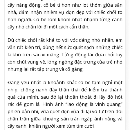
cây năng động, cô bé tí hon như lọt thỏm giữa sân
nhà, đảm nhận nhiệm vụ dọn dẹp với chiếc chổi to
hơn người. Cô bé lom khom nhặt nhạnh từng cành
cây nhỏ chắn lối đi một cách cẩn thận.
Dù chiếc chổi rất khá to với vóc dáng nhỏ nhắn, em
vẫn rất kiên trì, dùng hết sức quét sạch những chiếc
lá khô trên sân xi măng. Từng động tác đưa chổi tuy
còn chút vụng về, lóng ngóng đặc trưng của trẻ nhỏ
nhưng lại rất tập trung và cố gắng.
Đáng yêu nhất là khoảnh khắc cô bé tạm nghỉ một
nhịp, chống nạnh đầy thần thái để kiểm tra thành
quả của mình, sau đó lại thoăn thoắt đi lấy đồ hót
rác để gom lá. Hình ảnh “lao động là vinh quang”
phiên bản nhí, vừa quét dọn vừa đi lại vô tư trên đôi
chân trần giữa khoảng sân tràn ngập ánh nắng và
cây xanh, khiến người xem tủm tỉm cười.