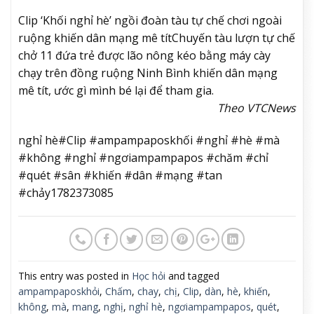
Clip ‘Khối nghỉ hè’ ngồi đoàn tàu tự chế chơi ngoài
ruộng khiến dân mạng mê tít
Chuyến tàu lượn tự chế
chở 11 đứa trẻ được lão nông kéo bằng máy cày
chạy trên đồng ruộng Ninh Bình khiến dân mạng
mê tít, ước gì mình bé lại để tham gia.
Theo VTCNews
nghỉ hè#Clip #ampampaposkhối #nghỉ #hè #mà
#không #nghỉ #ngơiampampapos #chăm #chỉ
#quét #sân #khiến #dân #mạng #tan
#chảy1782373085
This entry was posted in
Học hỏi
and tagged
ampampaposkhỏi
,
Chấm
,
chay
,
chị
,
Clip
,
dàn
,
hè
,
khiến
,
không
,
mà
,
mang
,
nghị
,
nghỉ hè
,
ngơiampampapos
,
quét
,