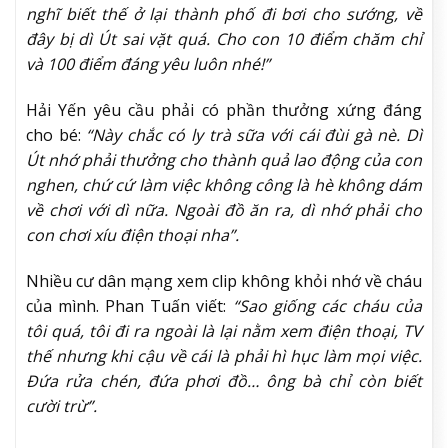
nghĩ biết thế ở lại thành phố đi bơi cho sướng, về
đây bị dì Út sai vặt quá. Cho con 10 điểm chăm chỉ
và 100 điểm đáng yêu luôn nhé!”
Hải Yến yêu cầu phải có phần thưởng xứng đáng
cho bé:
“Này chắc có ly trà sữa với cái đùi gà nè. Dì
Út nhớ phải thưởng cho thành quả lao động của con
nghen, chứ cứ làm việc không công là hè không dám
về chơi với dì nữa. Ngoài đồ ăn ra, dì nhớ phải cho
con chơi xíu điện thoại nha”.
Nhiều cư dân mạng xem clip không khỏi nhớ về cháu
của mình. Phan Tuấn viết:
“Sao giống các cháu của
tôi quá, tôi đi ra ngoài là lại nằm xem điện thoại, TV
thế nhưng khi cậu về cái là phải hì hục làm mọi việc.
Đứa rửa chén, đứa phơi đồ… ông bà chỉ còn biết
cười trừ”.