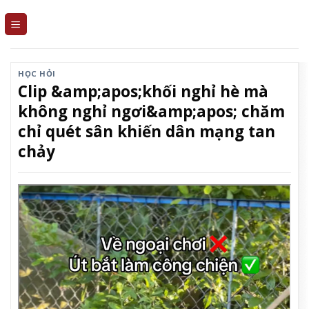
Skip
to
content
HỌC HỎI
Clip &amp;apos;khối nghỉ hè mà
không nghỉ ngơi&amp;apos; chăm
chỉ quét sân khiến dân mạng tan
chảy