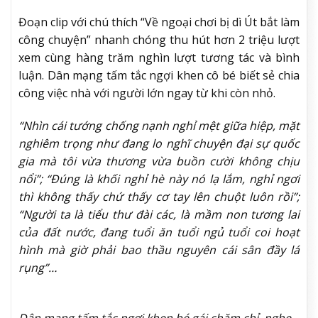
Đoạn clip với chú thích “Về ngoại chơi bị dì Út bắt làm
công chuyện” nhanh chóng thu hút hơn 2 triệu lượt
xem cùng hàng trăm nghìn lượt tương tác và bình
luận. Dân mạng tấm tắc ngợi khen cô bé biết sẻ chia
công việc nhà với người lớn ngay từ khi còn nhỏ.
“Nhìn cái tướng chống nạnh nghỉ mệt giữa hiệp, mặt
nghiêm trọng như đang lo nghĩ chuyện đại sự quốc
gia mà tôi vừa thương vừa buồn cười không chịu
nổi”; “Đúng là khối nghỉ hè này nó lạ lắm, nghỉ ngơi
thì không thấy chứ thấy cơ tay lên chuột luôn rồi”;
“Người ta là tiểu thư đài các, là mầm non tương lai
của đất nước, đang tuổi ăn tuổi ngủ tuổi coi hoạt
hình mà giờ phải bao thầu nguyên cái sân đầy lá
rụng”…
Dân mạng tấm tắc ngợi khen bé gái chăm chỉ, nghe