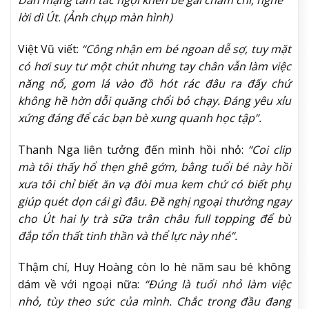
lời dì Út. (Ảnh chụp màn hình)
Việt Vũ viết:
“Công nhận em bé ngoan dễ sợ, tuy mặt
có hơi suy tư một chút nhưng tay chân vẫn làm việc
năng nổ, gom lá vào đồ hót rác đâu ra đấy chứ
không hề hờn dỗi quăng chổi bỏ chạy. Đáng yêu xỉu
xứng đáng để các bạn bè xung quanh học tập”.
Thanh Nga liên tưởng đến mình hồi nhỏ:
“Coi clip
mà tôi thấy hổ thẹn ghê gớm, bằng tuổi bé này hồi
xưa tôi chỉ biết ăn vạ đòi mua kem chứ có biết phụ
giúp quét dọn cái gì đâu. Đề nghị ngoại thưởng ngay
cho Út hai ly trà sữa trân châu full topping để bù
đắp tổn thất tinh thần và thể lực này nhé”.
Thậm chí, Huy Hoàng còn lo hè năm sau bé không
dám về với ngoại nữa:
“Đúng là tuổi nhỏ làm việc
nhỏ, tùy theo sức của mình. Chắc trong đầu đang