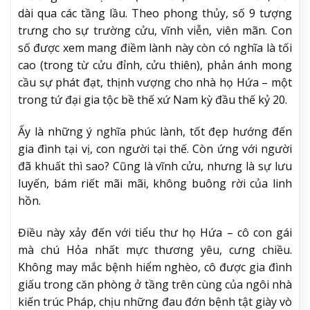
dài qua các tầng lầu. Theo phong thủy, số 9 tượng
trưng cho sự trường cửu, vĩnh viễn, viên mãn. Con
số được xem mang điềm lành này còn có nghĩa là tối
cao (trong từ cửu đỉnh, cửu thiên), phản ánh mong
cầu sự phát đạt, thịnh vượng cho nhà họ Hứa – một
trong tứ đại gia tộc bề thế xứ Nam kỳ đầu thế kỷ 20.
Ấy là những ý nghĩa phúc lành, tốt đẹp hướng đến
gia đình tại vị, con người tại thế. Còn ứng với người
đã khuất thì sao? Cũng là vĩnh cửu, nhưng là sự lưu
luyến, bám riết mãi mãi, không buông rời của linh
hồn.
Điều này xảy đến với tiểu thư họ Hứa – cô con gái
mà chú Hỏa nhất mực thương yêu, cưng chiều.
Không may mắc bệnh hiểm nghèo, cô được gia đình
giấu trong căn phòng ở tầng trên cùng của ngôi nhà
kiến trúc Pháp, chịu những đau đớn bệnh tật giày vò