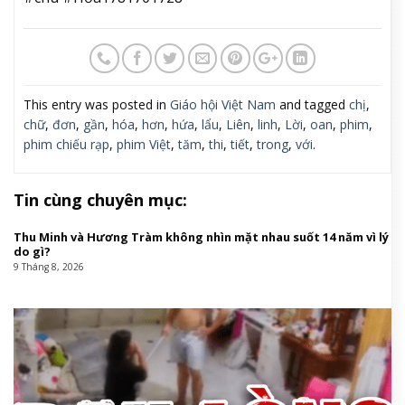
This entry was posted in
Giáo hội Việt Nam
and tagged
chị
,
chữ
,
đơn
,
gần
,
hóa
,
hơn
,
hứa
,
lẩu
,
Liên
,
linh
,
Lời
,
oan
,
phim
,
phim chiếu rạp
,
phim Việt
,
tăm
,
thi
,
tiết
,
trong
,
với
.
Tin cùng chuyên mục:
Thu Minh và Hương Tràm không nhìn mặt nhau suốt 14 năm vì lý
do gì?
9 Tháng 8, 2026