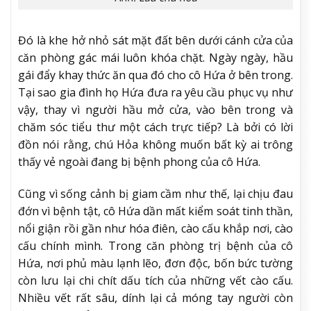
Đó là khe hở nhỏ sát mặt đất bên dưới cánh cửa của
căn phòng gác mái luôn khóa chặt. Ngày ngày, hầu
gái đẩy khay thức ăn qua đó cho cô Hứa ở bên trong.
Tại sao gia đình họ Hứa đưa ra yêu cầu phục vụ như
vậy, thay vì người hầu mở cửa, vào bên trong và
chăm sóc tiểu thư một cách trực tiếp? Là bởi có lời
đồn nói rằng, chú Hỏa không muốn bất kỳ ai trông
thấy vẻ ngoài đang bị bệnh phong của cô Hứa.
Cũng vì sống cảnh bị giam cầm như thế, lại chịu đau
đớn vì bệnh tật, cô Hứa dần mất kiểm soát tinh thần,
nổi giận rồi gần như hóa điên, cào cấu khắp nơi, cào
cấu chính mình. Trong căn phòng trị bệnh của cô
Hứa, nơi phủ màu lạnh lẽo, đơn độc, bốn bức tường
còn lưu lại chi chít dấu tích của những vết cào cấu.
Nhiều vết rất sâu, dính lại cả móng tay người còn