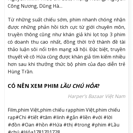
Công Nương, Dũng Hà…
Từ những suất chiếu sớm, phim nhanh chóng nhận
được những phản hồi tích cực từ giới chuyên môn,
truyền thông cũng như khán giả khi lọt top 3 phim
có doanh thu cao nhất, đồng thời trở thành đề tài
thảo luận sôi nổi trên mạng xã hội. Đặc biệt, truyền
thuyết về cô Hứa cũng được khán giả tìm kiếm nhiều
hơn sau khi thưởng thức bộ phim của đạo diễn trẻ
Hùng Trần.
CÓ NÊN XEM PHIM
LẦU CHÚ HỎA
?
Harper’s Bazaar Việt Nam
Film,phim Việt,phim chiếu rạpphim Việt,phim chiếu
rạp#Chi #tiết #tâm #linh #gắn #liền #với #lời
#đồn #Oan #hồn #Hứa #thị #trong #phim #Lầu
#chú #Hỏa1781701728