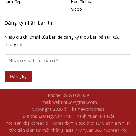
Làm đẹp
Học đồ họa
Video
Đăng ký nhận bản tin
Nhập địa chỉ email của bạn để đăng ký theo bản bản tin của
chúng tôi:
Phone: 0909.009.009
Email: webtintuc@gmail.com
Copyright 2026 © Themewordpress
Địa chỉ: 290 Nguyễn Trãi, Thanh Xuân, Hà Nội
"korean kbj​
"korean bj
"koreanbj​
"tin tức thời sự Việt Nam
"Tin
tức tiền điện tử mới nhất​
"Jiliasia 777
"Juan 365
"Korean Kbj