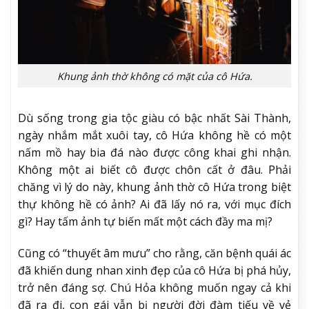
Khung ảnh thờ không có mặt của cô Hứa.
Dù sống trong gia tộc giàu có bậc nhất Sài Thành,
ngày nhắm mắt xuôi tay, cô Hứa không hề có một
nấm mồ hay bia đá nào được công khai ghi nhận.
Không một ai biết cô được chôn cất ở đâu. Phải
chăng vì lý do này, khung ảnh thờ cô Hứa trong biệt
thự không hề có ảnh? Ai đã lấy nó ra, với mục đích
gì? Hay tấm ảnh tự biến mất một cách đầy ma mị?
Cũng có “thuyết âm mưu” cho rằng, căn bệnh quái ác
đã khiến dung nhan xinh đẹp của cô Hứa bị phá hủy,
trở nên đáng sợ. Chú Hỏa không muốn ngay cả khi
đã ra đi, con gái vẫn bị người đời đàm tiếu về vẻ