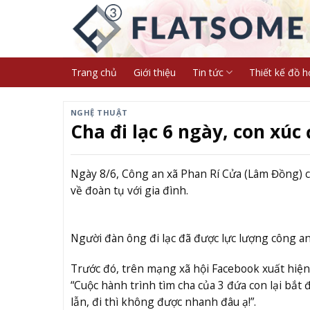
Skip
to
content
Trang chủ
Giới thiệu
Tin tức
Thiết kế đồ h
NGHỆ THUẬT
Cha đi lạc 6 ngày, con xú
Ngày 8/6, Công an xã Phan Rí Cửa (Lâm Đồng) ch
về đoàn tụ với gia đình.
Người đàn ông đi lạc đã được lực lượng công an
Trước đó, trên mạng xã hội Facebook xuất hiện b
“Cuộc hành trình tìm cha của 3 đứa con lại bắt đ
lẫn, đi thì không được nhanh đâu ạ!”.