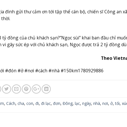
ia đình gửi thư cảm ơn tới tập thể cán bộ, chiến sĩ Công an x
 thời.
,8 tỷ đồng của chủ khách sạn?
”Ngọc sùi” khai ban đầu chỉ muố
h vi gây sức ép với chủ khách sạn, Ngọc được trả 2 tỷ đồng dù
Theo Viet
#tới #đón #ở #nơi #cách #nhà #150km1780929886
km
,
Cách
,
cha
,
con
,
đi
,
đi lạc
,
đơn
,
Đông
,
lạc
,
ngày
,
nhà
,
nơi
,
ở
,
tối
,
xú