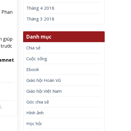
Tháng 4 2018
ã Phan
Tháng 3 2018
Danh mục
n giúp
 trước
Chia sẻ
Cuộc sống
namnet
Ebook
Giáo hội Hoàn Vũ
Giáo hội Việt Nam
Góc chia sẻ
c
.
Hình ảnh
Học hỏi