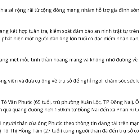
chia sẻ rộng rãi từ cộng đồng mạng nhằm hỗ trợ gia đình sớ
ng kết hợp tuần tra, kiểm soát đảm bảo an ninh trật tự trên
đã phát hiện một người đàn ông lớn tuổi có đặc điểm nhận dạn
trạng mệt mỏi, tinh thần hoang mang và không nhớ đường về
ng viên và đưa cụ ông về trụ sở để nghỉ ngơi, chăm sóc sức 
g Tô Văn Phước (65 tuổi, trú phường Xuân Lộc, TP Đồng Nai). 
ển qua quãng đường hơn 150km từ Đồng Nai đến xã Phan Rí C
ới người thân của ông Phước theo thông tin đăng tải trên mạ
hị Tô Thị Hồng Tâm (27 tuổi) cùng người thân đã đến trụ sở c