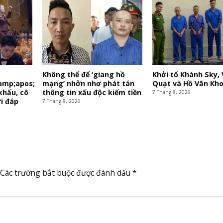
Không thể để ‘giang hồ
Khởi tố Khánh Sky,
amp;apos;
mạng’ nhởn nhơ phát tán
Quạt và Hồ Văn Kh
khấu, cô
thông tin xấu độc kiếm tiền
7 Tháng 8, 2026
ời đáp
7 Tháng 8, 2026
Các trường bắt buộc được đánh dấu
*