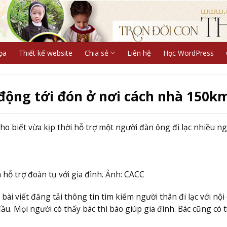
ọa
Thiết kế website
Chia sẻ
Liên hệ
Học WordPress
c động tới đón ở nơi cách nhà 150k
o biết vừa kịp thời hỗ trợ một người đàn ông đi lạc nhiều ng
 hỗ trợ đoàn tụ với gia đình. Ảnh: CACC
ài viết đăng tải thông tin tìm kiếm người thân đi lạc với nội
ầu. Mọi người có thấy bác thì báo giúp gia đình. Bác cũng có t