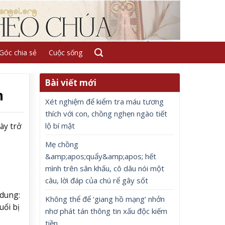
Góc chia sẻ
Cuộc sống
Bài viết mới
m
Xét nghiệm để kiểm tra máu tương
thích với con, chồng nghẹn ngào tiết
lộ bí mật
ày trở
Mẹ chồng
&amp;apos;quẩy&amp;apos; hết
mình trên sân khấu, cô dâu nói một
câu, lời đáp của chú rể gây sốt
 dung:
Không thể để ‘giang hồ mạng’ nhởn
uổi bị
nhơ phát tán thông tin xấu độc kiếm
tiền