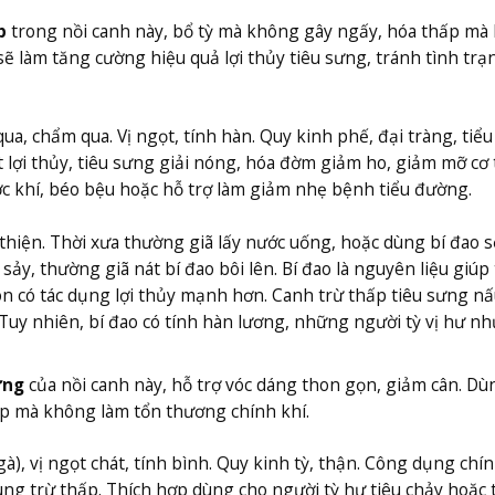
p
trong nồi canh này, bổ tỳ mà không gây ngấy, hóa thấp mà
 sẽ làm tăng cường hiệu quả lợi thủy tiêu sưng, tránh tình trạ
qua, chẩm qua. Vị ngọt, tính hàn. Quy kinh phế, đại tràng, tiểu
lợi thủy, tiêu sưng giải nóng, hóa đờm giảm ho, giảm mỡ cơ 
c khí, béo bệu hoặc hỗ trợ làm giảm nhẹ bệnh tiểu đường.
thiện. Thời xưa thường giã lấy nước uống, hoặc dùng bí đao 
sảy, thường giã nát bí đao bôi lên. Bí đao là nguyên liệu giúp 
còn có tác dụng lợi thủy mạnh hơn. Canh trừ thấp tiêu sưng nấ
 Tuy nhiên, bí đao có tính hàn lương, những người tỳ vị hư nh
ưng
của nồi canh này, hỗ trợ vóc dáng thon gọn, giảm cân. Dù
hấp mà không làm tổn thương chính khí.
à), vị ngọt chát, tính bình. Quy kinh tỳ, thận. Công dụng chín
trung trừ thấp. Thích hợp dùng cho người tỳ hư tiêu chảy hoặc