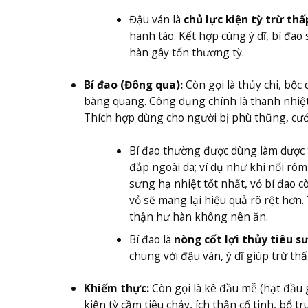
Đậu ván là
chủ lực kiện tỳ trừ thấ
hanh táo. Kết hợp cùng ý dĩ, bí đao
hàn gây tổn thương tỳ.
Bí đao (Đông qua):
Còn gọi là thủy chi, bộc 
bàng quang. Công dụng chính là thanh nhiệt 
Thích hợp dùng cho người bị phù thũng, cướ
Bí đao thường được dùng làm dược 
đắp ngoài da; ví dụ như khi nổi rôm 
sưng hạ nhiệt tốt nhất, vỏ bí đao 
vỏ sẽ mang lại hiệu quả rõ rệt hơn.
thận hư hàn không nên ăn.
Bí đao là
nòng cốt lợi thủy tiêu s
chung với đậu ván, ý dĩ giúp trừ t
Khiếm thực:
Còn gọi là kê đầu mễ (hạt đầu g
kiện tỳ cầm tiêu chảy, ích thận cố tinh, bổ 