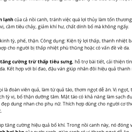
n lạnh
của cả nồi canh, tránh việc quá lợi thủy làm tổn thươn
 vị, cầm tiêu chảy, giảm khí hư, chất dính bổ mà không ngấy.
kinh tỳ, phế, thận. Công dụng: Kiện tỳ lợi thấp, thanh nhiệt b
 hợp cho người bị thấp nhiệt phù thũng hoặc có vấn đề về da.
g
tăng cường trừ thấp tiêu sưng
, hỗ trợ bài tiết, cải thiện tì
a. Kết hợp với bí đao, đậu ván giúp nhân đôi hiệu quả thanh 
i là đoàn viên quả, làm từ quả táo, thơm ngọt dễ ăn. Vị ngọt, 
 ích tỳ vị, bổ thận dưỡng tâm. Mật táo có khả năng làm sạch 
m đẹp dung nhan cho phụ nữ. Thích hợp dùng cho người cơ th
.
p tăng cường hiệu quả bổ khí. Trong nồi canh này, nó đóng v
ính hơi hàn
của nước canh, giúp canh có vị thanh ngọt dễ ăn.