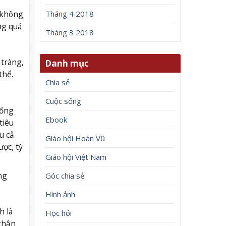
 không
Tháng 4 2018
ng quá
Tháng 3 2018
 tràng,
Danh mục
thể.
Chia sẻ
Cuộc sống
sống
Ebook
tiêu
u cả
Giáo hội Hoàn Vũ
ược, tỳ
Giáo hội Việt Nam
ng
Góc chia sẻ
Hình ảnh
h là
Học hỏi
 thận