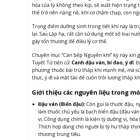
hóa của tỳ không theo kịp, sẽ xuất hiện trạng 
thể trở nên nặng nề, khí cơ chậm chạp, con ngư
Trọng điểm dưỡng sinh trong tiết khí này là trướ
lại. Sau Lập hạ, rất cần sử dụng một số loại 
gây tổn thương để điều lý cơ thể.
Chuyên mục “Căn bếp Nguyên khí” kỳ này xin gi
Tuyết Tử tiến cử:
Canh đậu ván, bí đao, ý dĩ
. 
phương thuốc bài trừ thấp khí mạnh mẽ, mà sử 
thực, ý dĩ và mật táo để cuốn trôi lượng thấp kh
Giới thiệu các nguyên liệu trong m
Đậu ván (Biển đậu):
Còn gọi là thước đậu, n
làm thuốc chủ yếu là bạch biển đậu (đậu ván tr
vị. Công dụng chính là kiện tỳ dưỡng vị, hóa
Thích hợp dùng cho người bị tỳ hư thấp thị
thương trung tiêu.