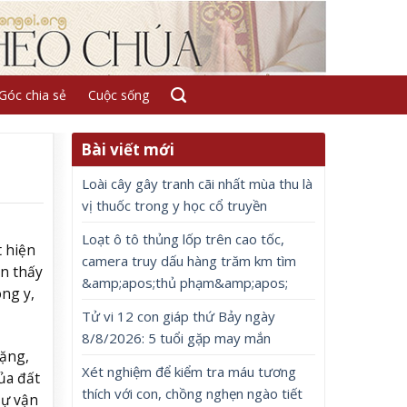
Góc chia sẻ
Cuộc sống
Bài viết mới
Loài cây gây tranh cãi nhất mùa thu là
vị thuốc trong y học cổ truyền
Loạt ô tô thủng lốp trên cao tốc,
t hiện
camera truy dấu hàng trăm km tìm
ẫn thấy
&amp;apos;thủ phạm&amp;apos;
ng y,
Tử vi 12 con giáp thứ Bảy ngày
8/8/2026: 5 tuổi gặp may mắn
nặng,
Xét nghiệm để kiểm tra máu tương
ủa đất
thích với con, chồng nghẹn ngào tiết
sự vận