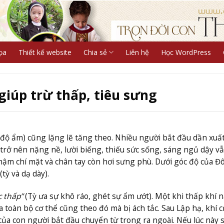
ọa
Thiết kế website
Chia sẻ
Liên hệ
Học WordPress
 giúp trừ thấp, tiêu sưng
 (độ ẩm) cũng lặng lẽ tăng theo. Nhiều người bắt đầu dần xuấ
trở nên nặng nề, lười biếng, thiếu sức sống, sáng ngủ dậy v
ậm chí mặt và chân tay còn hơi sưng phù. Dưới góc độ của Đô
(tỳ và dạ dày).
c thấp”
(Tỳ ưa sự khô ráo, ghét sự ẩm ướt). Một khi thấp khí 
a toàn bộ cơ thể cũng theo đó mà bị ách tắc. Sau Lập hạ, khí c
 của con người bắt đầu chuyển từ trong ra ngoài. Nếu lúc này 