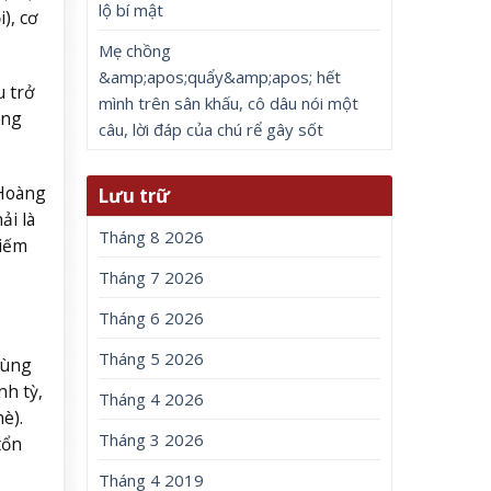
lộ bí mật
), cơ
Mẹ chồng
&amp;apos;quẩy&amp;apos; hết
u trở
mình trên sân khấu, cô dâu nói một
ông
câu, lời đáp của chú rể gây sốt
 Hoàng
Lưu trữ
ải là
Tháng 8 2026
hiếm
Tháng 7 2026
Tháng 6 2026
Tháng 5 2026
Dùng
nh tỳ,
Tháng 4 2026
è).
Tháng 3 2026
tổn
Tháng 4 2019