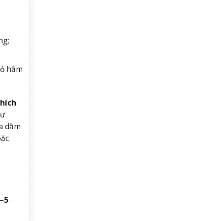
ng;
nhỏ hầm
thích
hư
ưa dầm
oặc
–5