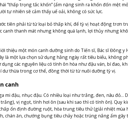
thái “thấp trọng tắc khốn” (ẩm nặng sinh ra khốn đốn mệt mỏi
ời tự nhiên sẽ cảm thấy uể oải, không có sức lực.
c tiên phải từ từ loại bỏ thấp khí, để tỳ vị hoạt động trơn tr
nước canh thanh mát nhưng không quá lạnh, lợi thủy nhưng kh
ới thiệu một món canh dưỡng sinh do Tiến sĩ, Bác sĩ Đông y
Đây là một lựa chọn sử dụng hằng ngày rất tiêu biểu, không ph
dụng các nguyên liệu có tính ôn hòa như đậu ván, bí đao, k
í dư thừa trong cơ thể, đồng thời từ từ nuôi dưỡng tỳ vị.
ón canh
ga mi đậu, nhục đậu. Có nhiều loại như trắng, đen, nâu đỏ… 
ắng), vị ngọt, tính hơi ôn (sau khi sao thì có tính ôn). Quy ki
 thấp ổn định đường ruột, hòa trung tiêu thử (giải nhiệt mùa h
nh, chán ăn, chướng bụng tiêu chảy hoặc trúng nắng ẩm gây 