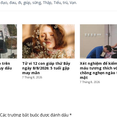
,
đạo
,
đau
,
đi
,
giúp
,
sững
,
Thập
,
Tiểu
,
trú
,
Vạn
.
p trên
Tử vi 12 con giáp thứ Bảy
Xét nghiệm để kiểm
uy dấu
ngày 8/8/2026: 5 tuổi gặp
máu tương thích vớ
may mắn
chồng nghẹn ngào ti
mật
7 Tháng 8, 2026
7 Tháng 8, 2026
Các trường bắt buộc được đánh dấu
*