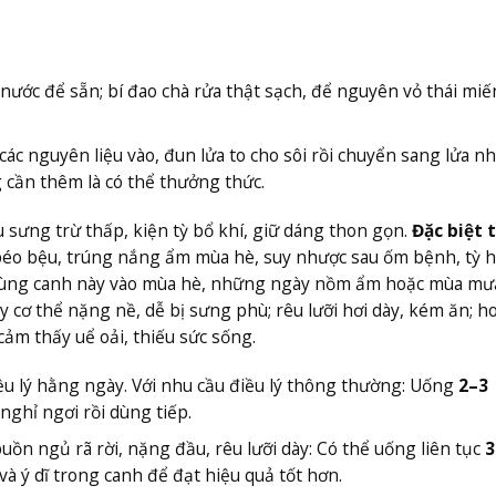
nước để sẵn; bí đao chà rửa thật sạch, để nguyên vỏ thái miế
các nguyên liệu vào, đun lửa to cho sôi rồi chuyển sang lửa 
 cần thêm là có thể thưởng thức.
 sưng trừ thấp, kiện tỳ bổ khí, giữ dáng thon gọn.
Đặc biệt 
béo bệu, trúng nắng ẩm mùa hè, suy nhược sau ốm bệnh, tỳ 
Dùng canh này vào mùa hè, những ngày nồm ẩm hoặc mùa m
 cơ thể nặng nề, dễ bị sưng phù; rêu lưỡi hơi dày, kém ăn; h
ảm thấy uể oải, thiếu sức sống.
iều lý hằng ngày. Với nhu cầu điều lý thông thường: Uống
2–3
 nghỉ ngơi rồi dùng tiếp.
uồn ngủ rã rời, nặng đầu, rêu lưỡi dày: Có thể uống liên tục
3
à ý dĩ trong canh để đạt hiệu quả tốt hơn.