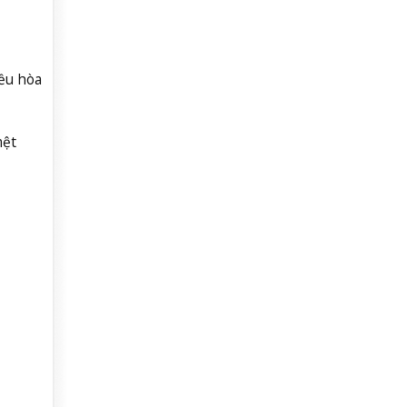
iều hòa
mệt