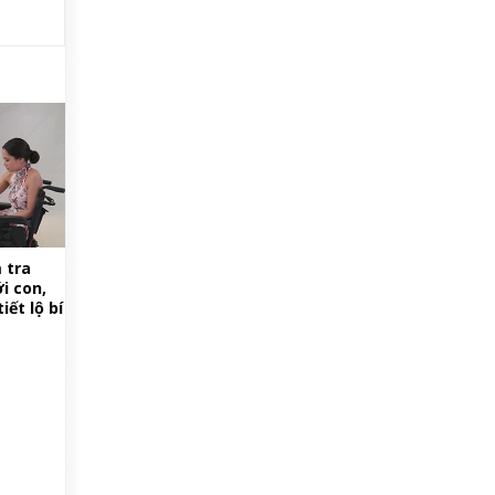
 tra
i con,
ết lộ bí