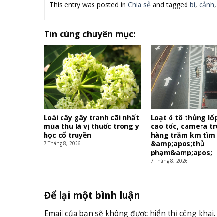
This entry was posted in
Chia sẻ
and tagged
bí
,
cảnh
Tin cùng chuyên mục:
Loài cây gây tranh cãi nhất
Loạt ô tô thủng lố
mùa thu là vị thuốc trong y
cao tốc, camera tr
học cổ truyền
hàng trăm km tìm
&amp;apos;thủ
7 Tháng 8, 2026
phạm&amp;apos;
7 Tháng 8, 2026
Để lại một bình luận
Email của bạn sẽ không được hiển thị công khai.