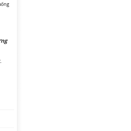
 uống
ừng
.