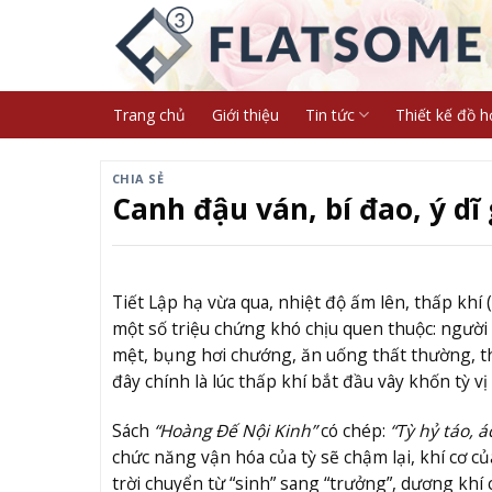
Skip
to
content
Trang chủ
Giới thiệu
Tin tức
Thiết kế đồ h
CHIA SẺ
Canh đậu ván, bí đao, ý dĩ
Tiết Lập hạ vừa qua, nhiệt độ ấm lên, thấp khí
một số triệu chứng khó chịu quen thuộc: người 
mệt, bụng hơi chướng, ăn uống thất thường, th
đây chính là lúc thấp khí bắt đầu vây khốn tỳ vị 
Sách
“Hoàng Đế Nội Kinh”
có chép:
“Tỳ hỷ táo, á
chức năng vận hóa của tỳ sẽ chậm lại, khí cơ củ
trời chuyển từ “sinh” sang “trưởng”, dương khí