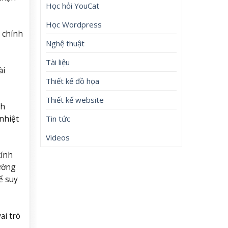
Học hỏi YouCat
Học Wordpress
g chính
Nghệ thuật
Tài liệu
ài
Thiết kế đồ họa
Thiết kế website
nh
nhiệt
Tin tức
Videos
tính
đường
ể suy
ai trò