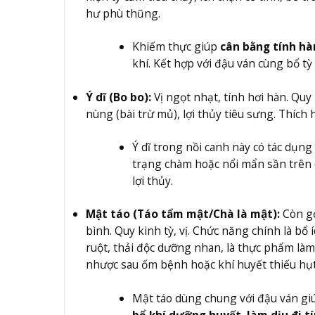
hư phù thũng.
Khiếm thực giúp
cân bằng tính hà
khí. Kết hợp với đậu ván cùng bổ tỳ
Ý dĩ (Bo bo):
Vị ngọt nhạt, tính hơi hàn. Quy 
nùng (bài trừ mủ), lợi thủy tiêu sưng. Thích
Ý dĩ trong nồi canh này có tác dụn
trạng chàm hoặc nổi mẩn sần trên d
lợi thủy.
Mật táo (Táo tẩm mật/Chà là mật):
Còn gọ
bình. Quy kinh tỳ, vị. Chức năng chính là bổ
ruột, thải độc dưỡng nhan, là thực phẩm là
nhược sau ốm bệnh hoặc khí huyết thiếu hụt
Mật táo dùng chung với đậu ván giú
bổ khí dưỡng huyết, làm dịu đi t