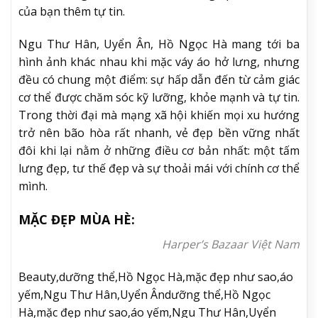
của bạn thêm tự tin.
Ngu Thư Hân, Uyển Ân, Hồ Ngọc Hà mang tới ba
hình ảnh khác nhau khi mặc váy áo hở lưng, nhưng
đều có chung một điểm: sự hấp dẫn đến từ cảm giác
cơ thể được chăm sóc kỹ lưỡng, khỏe mạnh và tự tin.
Trong thời đại mà mạng xã hội khiến mọi xu hướng
trở nên bão hòa rất nhanh, vẻ đẹp bền vững nhất
đôi khi lại nằm ở những điều cơ bản nhất: một tấm
lưng đẹp, tư thế đẹp và sự thoải mái với chính cơ thể
mình.
MẶC ĐẸP MÙA HÈ:
Harper’s Bazaar Việt Nam
Beauty,dưỡng thể,Hồ Ngọc Hà,mặc đẹp như sao,áo
yếm,Ngu Thư Hân,Uyển Ândưỡng thể,Hồ Ngọc
Hà,mặc đẹp như sao,áo yếm,Ngu Thư Hân,Uyển