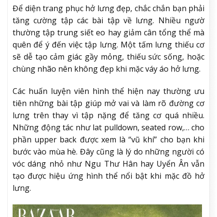
Để diện trang phục hở lưng đẹp, chắc chắn bạn phải
tăng cường tập các bài tập về lưng. Nhiều ngườ
thường tập trung siết eo hay giảm cân tổng thể mà
quên để ý đến việc tập lưng. Một tấm lưng thiếu cơ
sẽ dễ tạo cảm giác gầy mỏng, thiếu sức sống, hoặc
chùng nhão nên không đẹp khi mặc váy áo hở lưng.
Các huấn luyện viên hình thể hiện nay thường ưu
tiên những bài tập giúp mở vai và làm rõ đường cơ
lưng trên thay vì tập nặng để tăng cơ quá nhiều.
Những động tác như lat pulldown, seated row,… cho
phần upper back được xem là “vũ khí” cho bạn khi
bước vào mùa hè. Đây cũng là lý do những người có
vóc dáng nhỏ như Ngu Thư Hân hay Uyển Ân vẫn
tạo được hiệu ứng hình thể nổi bật khi mặc đồ hở
lưng.