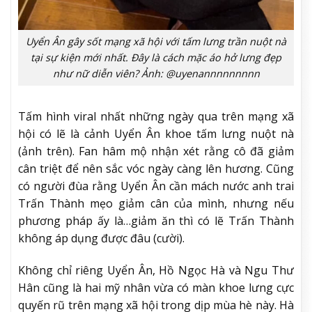
Uyển Ân gây sốt mạng xã hội với tấm lưng trần nuột nà
tại sự kiện mới nhất. Đây là cách mặc áo hở lưng đẹp
như nữ diễn viên? Ảnh: @uyenannnnnnnnn
Tấm hình viral nhất những ngày qua trên mạng xã
hội có lẽ là cảnh Uyển Ân khoe tấm lưng nuột nà
(ảnh trên). Fan hâm mộ nhận xét rằng cô đã giảm
cân triệt để nên sắc vóc ngày càng lên hương. Cũng
có người đùa rằng Uyển Ân cần mách nước anh trai
Trấn Thành mẹo giảm cân của mình, nhưng nếu
phương pháp ấy là…giảm ăn thì có lẽ Trấn Thành
không áp dụng được đâu (cười).
Không chỉ riêng Uyển Ân, Hồ Ngọc Hà và Ngu Thư
Hân cũng là hai mỹ nhân vừa có màn khoe lưng cực
quyến rũ trên mạng xã hội trong dịp mùa hè này. Hà