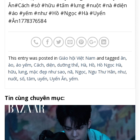
Ân#Cách #sở #hữu #tấm #lưng #nuột #nà #diện
#áo #yếm #như #Hồ #Ngọc #Hà #Uyển
#Ân1778376584
This entry was posted in
Giáo hội Việt Nam
and tagged
ân
,
ào
,
áo yếm
,
Cách
,
diện
,
dưỡng thể
,
Hà
,
Hồ
,
Hồ Ngọc Hà
,
hữu
,
lung
,
mặc đẹp như sao
,
nã
,
Ngọc
,
Ngu Thư Hân
,
như
,
nuốt
,
số
,
tăm
,
uyển
,
Uyển Ân
,
yếm
.
Tin cùng chuyên mục: