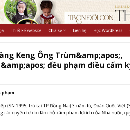
ọa
Thiết kế website
Chia sẻ
Liên hệ
Học WordPress
Tàng Keng Ông Trùm&amp;apos;,
i&amp;apos; đều phạm điều cấm k
úc phạm
 (SN 1995, trú tại TP Đồng Nai) 3 năm tù, Đoàn Quốc Việt (
ụng các quyền tự do dân chủ xâm phạm lợi ích của Nhà nước, q