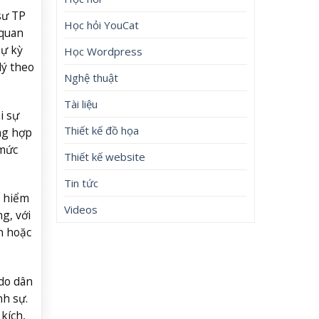
sư TP
Học hỏi YouCat
 quan
sự kỳ
Học Wordpress
lý theo
Nghệ thuật
Tài liệu
i sự
Thiết kế đồ họa
ng hợp
 mức
Thiết kế website
Tin tức
y hiểm
Videos
g, với
n hoặc
 do dân
nh sự.
kích,