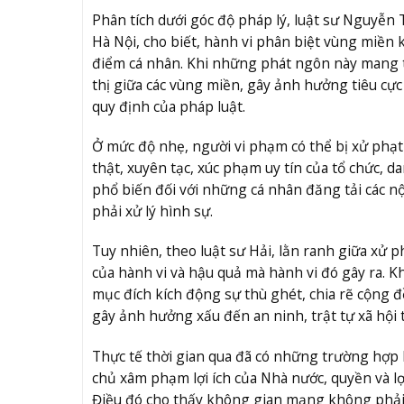
Phân tích dưới góc độ pháp lý, luật sư Nguyễn
Hà Nội, cho biết, hành vi phân biệt vùng miền
điểm cá nhân. Khi những phát ngôn này mang tí
thị giữa các vùng miền, gây ảnh hưởng tiêu cực 
quy định của pháp luật.
Ở mức độ nhẹ, người vi phạm có thể bị xử phạt 
thật, xuyên tạc, xúc phạm uy tín của tổ chức, 
phổ biến đối với những cá nhân đăng tải các n
phải xử lý hình sự.
Tuy nhiên, theo luật sư Hải, lằn ranh giữa xử 
của hành vi và hậu quả mà hành vi đó gây ra. Kh
mục đích kích động sự thù ghét, chia rẽ cộng 
gây ảnh hưởng xấu đến an ninh, trật tự xã hội 
Thực tế thời gian qua đã có những trường hợp b
chủ xâm phạm lợi ích của Nhà nước, quyền và lợi
Điều đó cho thấy không gian mạng không phải 