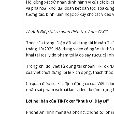
Hội đồng xét xử nhận định hành vi của các bị c
và phá hoại khối đại đoàn kết dân tộc. Tòa cũng
tương tác, bình luận hoặc cổ xúy cho các video
Lê Anh Điệp tại cơ quan điều tra. Ảnh: CACC
Theo cáo trạng, Điệp đã sử dụng tài khoản Tik
tháng 10/2025. Nội dung video có ngôn từ thô 
khai tại tòa lý do phạm tội là do say rượu, cãi n
Trong khi đó, Việt sử dụng tài khoản TikTok “Dù
của Việt chứa đựng lời lẽ kích động, thách thức 
Cơ quan điều tra xác định động cơ của Việt là l
nhận sai phạm và khai làm video do tâm trạng 
Lời hối hận của TikToker “Khuê Ơi Dậy Đi”
Phòng An ninh mạng và phòng, chống tội phạm