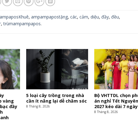
ampaposKhuê
,
ampampapostặng
,
các
,
cảm
,
diệu
,
đầy
,
đều
,
r
,
trùmampampapos
.
ày
5 loại cây trồng trong nhà
Bộ VHTTDL chọn p
áp vàng
cần ít nắng lại dễ chăm sóc
án nghỉ Tết Nguyê
 bạc đầy
2027 kéo dài 7 ngày
8 Tháng 8, 2026
nh
8 Tháng 8, 2026
hanh