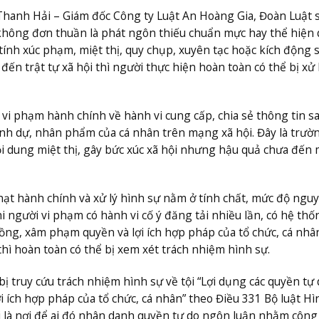
 Thanh Hải – Giám đốc Công ty Luật An Hoàng Gia, Đoàn Luật 
 không đơn thuần là phát ngôn thiếu chuẩn mực hay thể hiện
nh xúc phạm, miệt thị, quy chụp, xuyên tạc hoặc kích động 
đến trật tự xã hội thì người thực hiện hoàn toàn có thể bị xử 
vi phạm hành chính về hành vi cung cấp, chia sẻ thông tin sa
danh dự, nhân phẩm của cá nhân trên mạng xã hội. Đây là trườ
ội dung miệt thị, gây bức xúc xã hội nhưng hậu quả chưa đến
phạt hành chính và xử lý hình sự nằm ở tính chất, mức độ ngu
i người vi phạm có hành vi cố ý đăng tải nhiều lần, có hệ thốn
đồng, xâm phạm quyền và lợi ích hợp pháp của tổ chức, cá nhâ
thì hoàn toàn có thể bị xem xét trách nhiệm hình sự.
ị truy cứu trách nhiệm hình sự về tội “Lợi dụng các quyền tự
 ích hợp pháp của tổ chức, cá nhân” theo Điều 331 Bộ luật Hì
là nơi để ai đó nhân danh quyền tự do ngôn luận nhằm công 