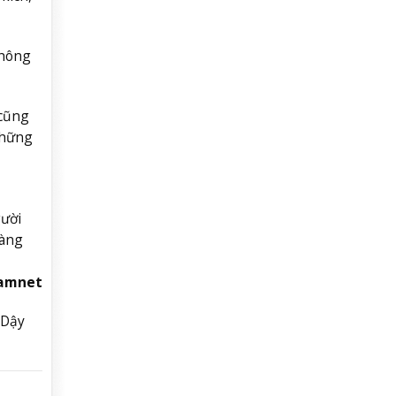
không
 cũng
những
gười
càng
namnet
#Dậy