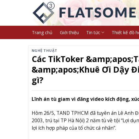
Skip
to
content
Trang chủ
Giới thiệu
Tin tức
Thiết kế đồ h
NGHỆ THUẬT
Các TikToker &amp;apos;
&amp;apos;Khuê Ơi Dậy Đ
gì?
Lĩnh án tù giam vì đăng video kích động, x
Hôm 26/5, TAND TPHCM đã tuyên án Lê Anh Điệp
2003, trú tại TP Hà Nội) 2 năm tù về tội “Lợi d
lợi ích hợp pháp của tổ chức cá nhân”.