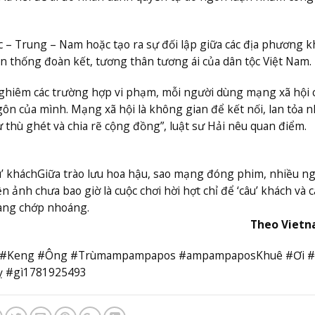
c – Trung – Nam hoặc tạo ra sự đối lập giữa các địa phương 
ền thống đoàn kết, tương thân tương ái của dân tộc Việt Nam.
 nghiêm các trường hợp vi phạm, mỗi người dùng mạng xã hội
gôn của mình. Mạng xã hội là không gian để kết nối, lan tỏa 
sự thù ghét và chia rẽ cộng đồng”, luật sư Hải nêu quan điểm.
’ khách
Giữa trào lưu hoa hậu, sao mạng đóng phim, nhiều n
iện ảnh chưa bao giờ là cuộc chơi hời hợt chỉ để ‘câu’ khách và 
ang chớp nhoáng.
Theo Viet
g #Keng #Ông #Trùmampampapos #ampampaposKhuê #Ơi 
 #gì1781925493