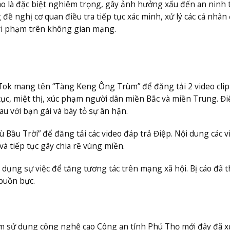
áo là đặc biệt nghiêm trọng, gây ảnh hưởng xấu đến an ninh t
 đề nghị cơ quan điều tra tiếp tục xác minh, xử lý các cá nhân
 vi phạm trên không gian mạng.
Tok mang tên “Tàng Keng Ông Trùm” để đăng tải 2 video clip
tục, miệt thị, xúc phạm người dân miền Bắc và miền Trung. Đi
hau với bạn gái và bày tỏ sự ân hận.
 Bầu Trời” để đăng tải các video đáp trả Điệp. Nội dung các v
và tiếp tục gây chia rẽ vùng miền.
ợi dụng sự việc để tăng tương tác trên mạng xã hội. Bị cáo đã 
buồn bực.
 sử dụng công nghệ cao Công an tỉnh Phú Thọ mới đây đã x