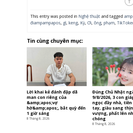
This entry was posted in
Nghệ thuật
and tagged
amp
điampampapos
,
gì
,
keng
,
Kỳ
,
Ơi
,
ông
,
phạm
,
TikToke
Tin cùng chuyên mục:
Lời khai kẻ đánh đập dã
Đúng Chủ Nhật ng
man con riêng của
9/8/2026, 3 con gi
&amp;apos;vợ
ngọc đầy nhà, tiền
hờ&amp;apos;, bắt quỳ đến
tay, giàu sang thị
1 giờ sáng
vượng, phất lên n
chóng
8 Tháng 8, 2026
8 Tháng 8, 2026