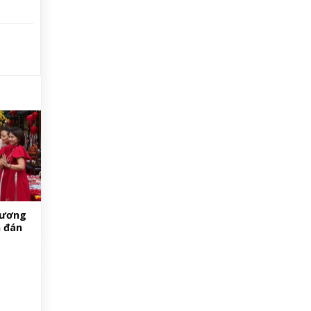
hương
n đán