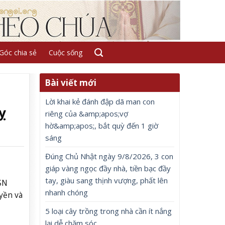
Góc chia sẻ
Cuộc sống
Bài viết mới
Lời khai kẻ đánh đập dã man con
ỵ
riêng của &amp;apos;vợ
hờ&amp;apos;, bắt quỳ đến 1 giờ
sáng
Đúng Chủ Nhật ngày 9/8/2026, 3 con
giáp vàng ngọc đầy nhà, tiền bạc đầy
tay, giàu sang thịnh vượng, phất lên
SN
nhanh chóng
uyền và
5 loại cây trồng trong nhà cần ít nắng
lại dễ chăm sóc