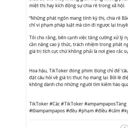
miệt thị hay kích động sự chia rẽ trong xã hội.
“Những phát ngôn mang tính kỳ thị, chia rẽ Bắ
chỉ vi phạm pháp luật mà còn đi ngược lại truy
Tôi cho rằng, bên cạnh việc tăng cường xử lý
cần nâng cao ý thức, trách nhiệm trong phát n
giá trị tích cực chứ không phải là nơi gieo rắc 
Hoa hậu, TikToker đóng phim: Đừng chỉ để ‘câu
đặt câu hỏi về giá trị thực họ mang lại. Bởi lẽ đ
không dành cho những người tìm kiếm hào qu
TikToker #Các #TikToker #ampampaposTàn
#Điampampapos #đều #phạm #điều #cấm #kỵ