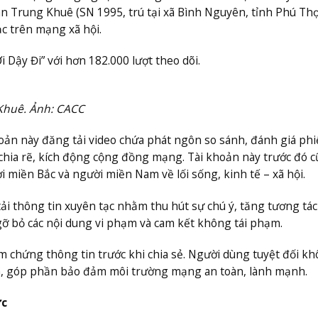
an Trung Khuê (SN 1995, trú tại xã Bình Nguyên, tỉnh Phú Thọ
ạc trên mạng xã hội.
 Dậy Đi” với hơn 182.000 lượt theo dõi.
 Khuê. Ảnh: CACC
hoản này đăng tải video chứa phát ngôn so sánh, đánh giá ph
 chia rẽ, kích động cộng đồng mạng. Tài khoản này trước đó 
 miền Bắc và người miền Nam về lối sống, kinh tế – xã hội.
i thông tin xuyên tạc nhằm thu hút sự chú ý, tăng tương tác
 gỡ bỏ các nội dung vi phạm và cam kết không tái phạm.
 chứng thông tin trước khi chia sẻ. Người dùng tuyệt đối k
ền, góp phần bảo đảm môi trường mạng an toàn, lành mạnh.
ức