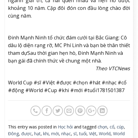
ngành giải trí, cả hai quen nhau và hẹn hò được
khoảng 10 năm. Cặp đôi đón con đầu lòng chào đời
cùng năm.
Đinh Mạnh Ninh tổ chức đám cưới tại Bắc Giang: Cô
dâu lộ diện rạng rỡ, MC Phí Linh và bạn bè thân thiết
tham dự
Sau thời gian hẹn hò, Đinh Mạnh Ninh và
bạn gái đã chính thức về chung một nhà.
Theo VTCNews
World Cup #sĩ #Việt #được #chọn #hát #nhạc #cổ
#động #World #Cup #khi #mới #tuổi1781501387
This entry was posted in
Học hỏi
and tagged
chọn
,
cổ
,
cúp
,
Đông
,
được
,
hạt
,
khi
,
mới
,
nhạc
,
sĩ
,
tuổi
,
Việt
,
World
,
World