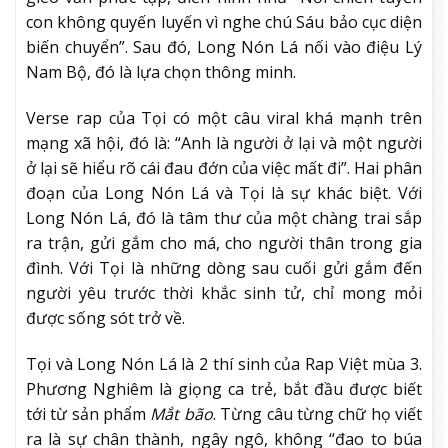
con không quyến luyến vì nghe chú Sáu bảo cục diện
biến chuyển”. Sau đó, Long Nón Lá nối vào điệu Lý
Nam Bộ, đó là lựa chọn thông minh.
Verse rap của Tọi có một câu viral khá mạnh trên
mạng xã hội, đó là: “Anh là người ở lại và một người
ở lại sẽ hiểu rõ cái đau đớn của việc mất đi”. Hai phân
đoạn của Long Nón Lá và Tọi là sự khác biệt. Với
Long Nón Lá, đó là tâm thư của một chàng trai sắp
ra trận, gửi gắm cho má, cho người thân trong gia
đình. Với Tọi là những dòng sau cuối gửi gắm đến
người yêu trước thời khắc sinh tử, chỉ mong mỏi
được sống sót trở về.
Tọi và Long Nón Lá là 2 thí sinh của Rap Việt mùa 3.
Phương Nghiêm là giọng ca trẻ, bắt đầu được biết
tới từ sản phẩm
Mắt bão
. Từng câu từng chữ họ viết
ra là sự chân thành, ngây ngô, không “đao to búa