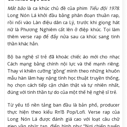
Mắt bão
là ca khúc chủ đề của phim
Tiểu đội 1978
.
Long Nón Lá khởi đầu bằng phân đoạn thuần rap,
rồi nối vào Làn điệu dân ca Lý, trước khi giọng hát
nữ là Phương Nghiêm cất lên ở điệp khúc. Tọi làm
thêm verse rap để đẩy nửa sau ca khúc sang tinh
thần khác hẳn.
Bộ ba nghệ sĩ trẻ đã khoác chiếc áo mới cho nhạc
Cách mạng bằng chính nội lực và thế mạnh riêng.
Thay vì khiên cưỡng ‘gồng’ mình theo những khuôn
mẫu hàn lâm hay nặng tính học thuật truyền thống,
họ chọn cách tiếp cận chân thật và tự nhiên nhất,
đúng với tinh thần tự do của một thế hệ nghệ sĩ trẻ.
Từ yếu tố nền tảng ban đầu là bản phố, producer
thực hiện theo kiểu Rn’B Pop/Lofi. Verse rap của
Long Nón Lá được đánh giá cao với loạt câu chữ
gieo vần phức tạp, điển hình như “Nơi chiến tuyến