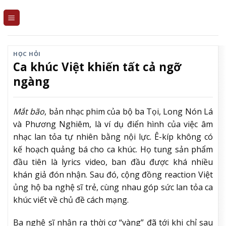
Skip
to
content
HỌC HỎI
Ca khúc Việt khiến tất cả ngỡ
ngàng
Mắt bão
, bản nhạc phim của bộ ba Tọi, Long Nón Lá
và Phương Nghiêm, là ví dụ điển hình của việc âm
nhạc lan tỏa tự nhiên bằng nội lực. Ê-kíp không có
kế hoạch quảng bá cho ca khúc. Họ tung sản phẩm
đầu tiên là lyrics video, ban đầu được khá nhiều
khán giả đón nhận. Sau đó, cộng đồng reaction Việt
ủng hộ ba nghệ sĩ trẻ, cùng nhau góp sức lan tỏa ca
khúc viết về chủ đề cách mạng.
Ba nghệ sĩ nhận ra thời cơ “vàng” đã tới khi chỉ sau