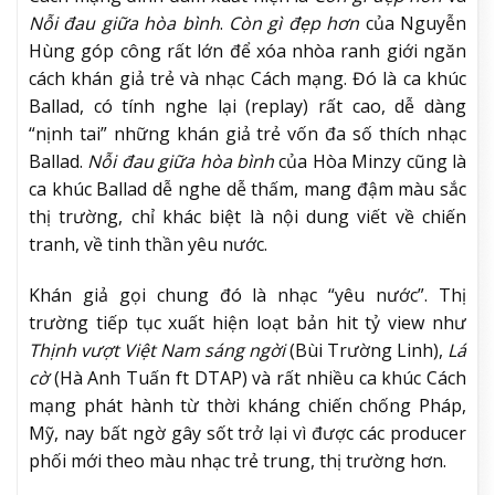
Nỗi đau giữa hòa bình
.
Còn gì đẹp hơn
của Nguyễn
Hùng góp công rất lớn để xóa nhòa ranh giới ngăn
cách khán giả trẻ và nhạc Cách mạng. Đó là ca khúc
Ballad, có tính nghe lại (replay) rất cao, dễ dàng
“nịnh tai” những khán giả trẻ vốn đa số thích nhạc
Ballad.
Nỗi đau giữa hòa bình
của Hòa Minzy cũng là
ca khúc Ballad dễ nghe dễ thấm, mang đậm màu sắc
thị trường, chỉ khác biệt là nội dung viết về chiến
tranh, về tinh thần yêu nước.
Khán giả gọi chung đó là nhạc “yêu nước”. Thị
trường tiếp tục xuất hiện loạt bản hit tỷ view như
Thịnh vượt Việt Nam sáng ngời
(Bùi Trường Linh),
Lá
cờ
(Hà Anh Tuấn ft DTAP) và rất nhiều ca khúc Cách
mạng phát hành từ thời kháng chiến chống Pháp,
Mỹ, nay bất ngờ gây sốt trở lại vì được các producer
phối mới theo màu nhạc trẻ trung, thị trường hơn.