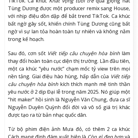
TikTok. Ca khúc
Khát vọng tuổi trẻ
qua giọng hát
Tùng Dương được một producer remix sang House,
với nhịp điệu dồn dập để bắt trend TikTok. Ca khúc
bất ngờ gây sốt, khiến chính Tùng Dương cũng bất
ngờ vì sự lan tỏa hoàn toàn tự nhiên và không nằm
trong kế hoạch.
Sau đó, cơn sốt
Viết tiếp câu chuyện hòa bình
làm
thay đổi hoàn toàn cục diện thị trường. Lần đầu tiên,
một ca khúc “yêu nước” chạm mốc tỷ view trên mọi
nền tảng. Giai điệu hào hùng, hấp dẫn của
Viết tiếp
câu chuyện hòa bình
kích thích mạnh mẽ tinh thần
yêu nước ở 2 dịp Đại lễ trong năm 2025. Nó giúp một
“hit maker” hồi sinh là Nguyễn Văn Chung, đưa ca sĩ
Nguyễn Duyên Quỳnh đổi đời và vô số giá trị khác
được tạo ra từ bản nhạc quốc dân.
Từ bộ phim điện ảnh Mưa đỏ, có thêm 2 ca khúc
Cách mạng đình đám xuất hiện là
Còn gì đẹp hơn
và