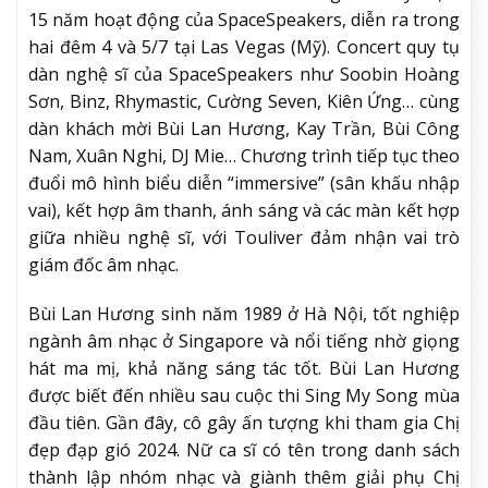
15 năm hoạt động của SpaceSpeakers, diễn ra trong
hai đêm 4 và 5/7 tại Las Vegas (Mỹ). Concert quy tụ
dàn nghệ sĩ của SpaceSpeakers như Soobin Hoàng
Sơn, Binz, Rhymastic, Cường Seven, Kiên Ứng… cùng
dàn khách mời Bùi Lan Hương, Kay Trần, Bùi Công
Nam, Xuân Nghi, DJ Mie… Chương trình tiếp tục theo
đuổi mô hình biểu diễn “immersive” (sân khấu nhập
vai), kết hợp âm thanh, ánh sáng và các màn kết hợp
giữa nhiều nghệ sĩ, với Touliver đảm nhận vai trò
giám đốc âm nhạc.
Bùi Lan Hương sinh năm 1989 ở Hà Nội, tốt nghiệp
ngành âm nhạc ở Singapore và nổi tiếng nhờ giọng
hát ma mị, khả năng sáng tác tốt. Bùi Lan Hương
được biết đến nhiều sau cuộc thi Sing My Song mùa
đầu tiên. Gần đây, cô gây ấn tượng khi tham gia Chị
đẹp đạp gió 2024. Nữ ca sĩ có tên trong danh sách
thành lập nhóm nhạc và giành thêm giải phụ Chị