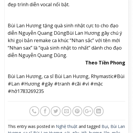
đẹp trình diễn vocal nổi bật.
Bùi Lan Hương tặng quà sinh nhật cực to cho đạo
diễn Nguyễn Quang Dũng
Bùi Lan Hương gây chú ý
khi gọi bản remake ca khúc “Nhan sắc” với tên mới
“Nhan sax” là “quà sinh nhật to nhất” dành cho đạo
diễn Nguyễn Quang Dũng.
Theo Tiền Phong
Bùi Lan Hương, ca sĩ Bùi Lan Hương, Rhymastic#Bùi
#Lan #Hương #gây #tranh #cãi #vì #mặc
#hở1783269235
This entry was posted in
Nghệ thuật
and tagged
Bụi
,
Bùi Lan
Hương
,
ca sĩ Bùi Lan Hương
,
cái
,
gây
,
Hồ
,
hương
,
lấn
,
mắc
,