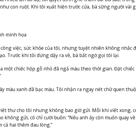
như con ruột. Khi tôi xuất hiện trước cửa, bà sững người vài gi
nh minh họa
m công việc, sức khỏe của tôi, nhưng tuyệt nhiên không nhắc 
. Trước khi tôi đứng dậy ra về, bà bất ngờ gọi tôi lại.
 một chiếc hộp gỗ nhỏ đã ngả màu theo thời gian. Đặt chiếc
”
ây màu xanh đã bạc màu. Tôi nhận ra ngay nét chữ quen thuộ
viết thư cho tôi nhưng không bao giờ gửi. Mỗi khi viết xong, cô
sao không gửi, cô chỉ cười buồn: “Nếu anh ấy còn muốn quay về 
m cả hai thêm đau lòng.”