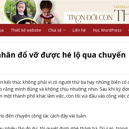
ọa
Thiết kế website
Chia sẻ
Liên hệ
Học WordPress
nhân đổ vỡ được hé lộ qua chuyến
ân kết thúc không phải vì có người thứ ba hay những biến cố 
cho rằng mình đúng và không chịu nhường nhịn. Sau khi ký đơn
ến một thành phố khác làm việc, còn tôi vùi đầu vào công việc 
o đến chuyến công tác cách đây vài tuần.
au nhiều lần do dự, tôi quyết định ghé thăm bà. Dù sao, trong