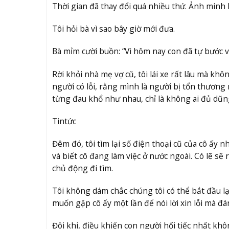
Thời gian đã thay đổi quá nhiều thứ. Ảnh minh
Tôi hỏi bà vì sao bây giờ mới đưa.
Bà mỉm cười buồn: “Vì hôm nay con đã tự bước v
Rời khỏi nhà mẹ vợ cũ, tôi lái xe rất lâu mà khô
người có lỗi, rằng mình là người bị tổn thương
từng đau khổ như nhau, chỉ là không ai đủ dũn
Tin
tức
Đêm đó, tôi tìm lại số điện thoại cũ của cô ấy
và biết cô đang làm việc ở nước ngoài. Có lẽ sẽ
chủ động đi tìm.
Tôi không dám chắc chúng tôi có thể bắt đầu lại
muốn gặp cô ấy một lần để nói lời xin lỗi mà đán
Đôi khi, điều khiến con người hối tiếc nhất khôn