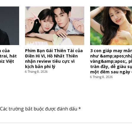
n của
Phim Bạn Gái Thiên Tài của
3 con giáp may mắ
trai, hát
Điền Hi Vi, Hồ Nhất Thiên
như &amp;apos;nh
iz Việt
nhận review tiêu cực vì
vàng&amp;apos;, p
kịch bản phi lý
tràn đầy, dễ giàu sụ
một đêm sau ngày 
6 Tháng 8, 2026
6 Tháng 8, 2026
Các trường bắt buộc được đánh dấu
*