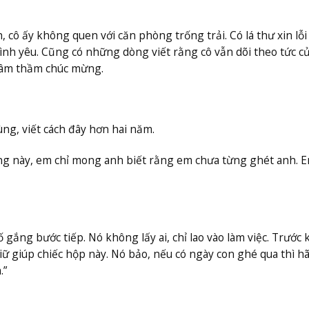
cô ấy không quen với căn phòng trống trải. Có lá thư xin lỗi 
tình yêu. Cũng có những dòng viết rằng cô vẫn dõi theo tức củ
à âm thầm chúc mừng.
ùng, viết cách đây hơn hai năm.
g này, em chỉ mong anh biết rằng em chưa từng ghét anh. E
 gắng bước tiếp. Nó không lấy ai, chỉ lao vào làm việc. Trước 
ữ giúp chiếc hộp này. Nó bảo, nếu có ngày con ghé qua thì h
.”