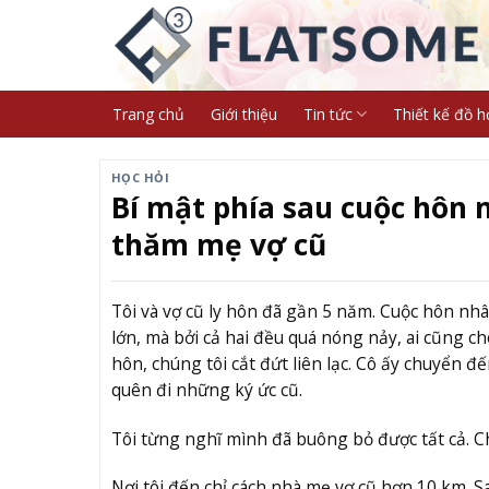
Skip
to
content
Trang chủ
Giới thiệu
Tin tức
Thiết kế đồ h
HỌC HỎI
Bí mật phía sau cuộc hôn 
thăm mẹ vợ cũ
Tôi và vợ cũ ly hôn đã gần 5 năm. Cuộc hôn nh
lớn, mà bởi cả hai đều quá nóng nảy, ai cũng 
hôn, chúng tôi cắt đứt liên lạc. Cô ấy chuyển đ
quên đi những ký ức cũ.
Tôi từng nghĩ mình đã buông bỏ được tất cả. Ch
Nơi tôi đến chỉ cách nhà mẹ vợ cũ hơn 10 km. S