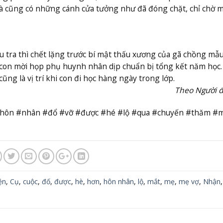
Và cũng có những cánh cửa tưởng như đã đóng chặt, chỉ chờ 
ều tra thì chết lặng trước bí mật thấu xương của gã chồng mẫ
a con mời họp phụ huynh nhân dịp chuẩn bị tổng kết năm học
ng là vị trí khi con đi học hàng ngày trong lớp.
Theo Người đ
 #hôn #nhân #đổ #vỡ #được #hé #lộ #qua #chuyến #thăm #
ện
,
Cụ
,
cuộc
,
đố
,
được
,
hè
,
hơn
,
hôn nhân
,
lộ
,
mắt
,
mẹ
,
mẹ vợ
,
Nhận