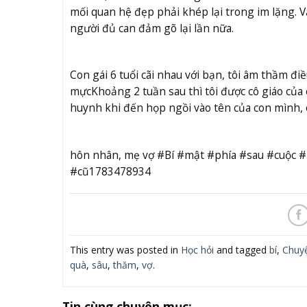
mối quan hệ đẹp phải khép lại trong im lặng. 
người đủ can đảm gõ lại lần nữa.
Con gái 6 tuổi cãi nhau với bạn, tôi âm thầm đi
mực
Khoảng 2 tuần sau thì tôi được cô giáo củ
huynh khi đến họp ngồi vào tên của con mình, cũ
hôn nhân, mẹ vợ #Bí #mật #phía #sau #cuộc
#cũ1783478934
This entry was posted in
Học hỏi
and tagged
bí
,
Chuy
quà
,
sâu
,
thăm
,
vợ
.
Tin cùng chuyên mục: