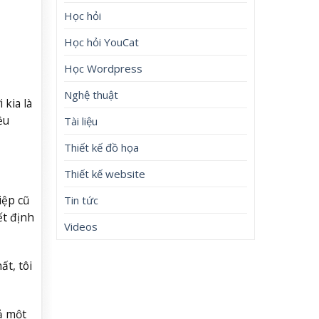
Học hỏi
Học hỏi YouCat
Học Wordpress
Nghệ thuật
 kia là
ều
Tài liệu
Thiết kế đồ họa
Thiết kế website
iệp cũ
Tin tức
ết định
Videos
ất, tôi
cả một