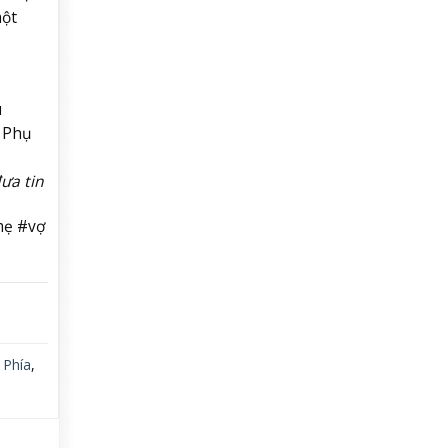
một
u
. Phụ
ưa tin
mẹ #vợ
,
Phía
,