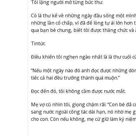
Tôi lặng người mở từng bức thư.
Có lá thư kể về những ngày đầu sống một mình, 
những lần cố chấp, vì đã để lòng tự ái lớn hơn 
qua bạn bè chung, biết tôi được thăng chức v
Tin
tức
Điều khiến tôi nghẹn ngào nhất là lá thư cuối c
“Nếu một ngày nào đó anh đọc được những dòn
tiếc cả hai đều trưởng thành quá muộn.”
Đọc đến đó, tôi không cầm được nước mắt.
Mẹ vợ cũ nhìn tôi, giọng chậm rãi: “Con bé đã cố
sang nước ngoài công tác dài hạn, nó nhờ mẹ gi
cho con. Còn nếu không, mẹ cứ giữ làm kỷ niệm