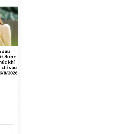
n sau
ặt được
húc khí
 chỉ sau
6/8/2026