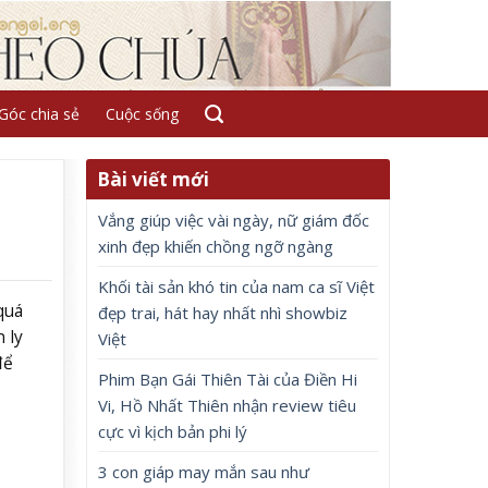
Góc chia sẻ
Cuộc sống
Bài viết mới
Vắng giúp việc vài ngày, nữ giám đốc
xinh đẹp khiến chồng ngỡ ngàng
Khối tài sản khó tin của nam ca sĩ Việt
quá
đẹp trai, hát hay nhất nhì showbiz
 ly
Việt
để
Phim Bạn Gái Thiên Tài của Điền Hi
Vi, Hồ Nhất Thiên nhận review tiêu
cực vì kịch bản phi lý
3 con giáp may mắn sau như