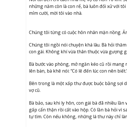
những năm còn là con rể, bà luôn đối xử với tôi 
mỉm cười, mời tôi vào nhà.
Chúng tôi từng có cuộc hôn nhân mặn nồng. Ả
Chúng tôi ngồi nói chuyện khá lâu. Bà hỏi thă
con gái. Không khí vừa thân thuộc vừa gượng gạo
Bà bước vào phòng, mở ngăn kéo cũ rồi mang ra
lên bàn, bà khẽ nói: “Có lẽ đến lúc con nên biết.
Bên trong là một xấp thư được buộc bằng sợi d
vợ cũ.
Bà bảo, sau khi ly hôn, con gái bà đã nhiều lần 
gấp cẩn thận rồi cất vào hộp. Có lần bà hỏi vì 
tự tìm. Còn nếu không, những lá thư này chỉ là