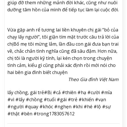
giúp đỡ them những mảnh đời khác, cũng như nuôi
dưỡng tâm hồn của mình để tiếp tục làm lại cuộc đời.
Vừa gặp anh rể tương lai liền khuyên chị gái “bỏ của
chạy lấy người”, tôi giận tím mặt trước câu trả lời của
chị
Bố mẹ tôi mừng lắm, lần đầu con gái đưa bạn trai
về, chắc chắn tình nghĩa cũng đã sâu đậm. Hơn nữa,
chị tôi là người kỹ tính, lại kén chọn trong chuyện
tình cảm, kiểu gì cũng phải xác định rồi mới nói cho
hai bên gia đình biết chuyện
Theo Gia đình Việt Nam
lấy chồng, gái trẻ#Bị #cả #thiên #hạ #cười #mỉa
#vì #lấy #chồng #tuổi #gái #trẻ #khiến #vạn
#người #quay #khóc #nghẹn #khi #hé #lộ #sự
#thật #bên #trong1783057612