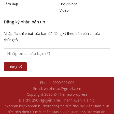
Làm đẹp
Học đồ họa
Video
Đăng ký nhận bản tin
Nhập địa chỉ email của bạn để đăng ký theo bản bản tin của
chúng tôi:
Phone: 0909.009.009
Email: webtintuc@gmail.com
Copyright 2026 © Themewordpress
Địa chỉ: 290 Nguyễn Trãi, Thanh Xuân, Hà Nội
"korean kbj​
"korean bj
"koreanbj​
"tin tức thời sự Việt Nam
"Tin
tức tiền điện tử mới nhất​
"Jiliasia 777
"Juan 365
"Korean Kbj