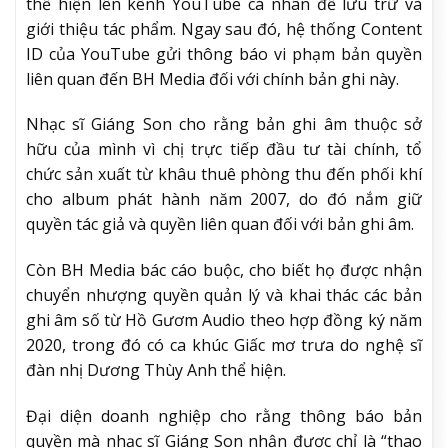
thể hiện lên kênh YouTube cá nhân để lưu trữ và
giới thiệu tác phẩm. Ngay sau đó, hệ thống Content
ID của YouTube gửi thông báo vi phạm bản quyền
liên quan đến BH Media đối với chính bản ghi này.
Nhạc sĩ Giáng Son cho rằng bản ghi âm thuộc sở
hữu của mình vì chị trực tiếp đầu tư tài chính, tổ
chức sản xuất từ khâu thuê phòng thu đến phối khí
cho album phát hành năm 2007, do đó nắm giữ
quyền tác giả và quyền liên quan đối với bản ghi âm.
Còn BH Media bác cáo buộc, cho biết họ được nhận
chuyển nhượng quyền quản lý và khai thác các bản
ghi âm số từ Hồ Gươm Audio theo hợp đồng ký năm
2020, trong đó có ca khúc Giấc mơ trưa do nghệ sĩ
đàn nhị Dương Thùy Anh thể hiện.
Đại diện doanh nghiệp cho rằng thông báo bản
quyền mà nhạc sĩ Giáng Son nhận được chỉ là “thao