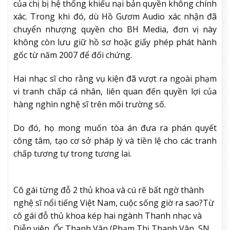
của chị bị hệ thống khiếu nại bản quyền không chính
xác. Trong khi đó, dù Hồ Gươm Audio xác nhận đã
chuyển nhượng quyền cho BH Media, đơn vị này
không còn lưu giữ hồ sơ hoặc giấy phép phát hành
gốc từ năm 2007 để đối chứng.
Hai nhạc sĩ cho rằng vụ kiện đã vượt ra ngoài phạm
vi tranh chấp cá nhân, liên quan đến quyền lợi của
hàng nghìn nghệ sĩ trên môi trường số.
Do đó, họ mong muốn tòa án đưa ra phán quyết
công tâm, tạo cơ sở pháp lý và tiền lệ cho các tranh
chấp tương tự trong tương lai.
Cô gái từng đỗ 2 thủ khoa và cú rẽ bất ngờ thành
nghệ sĩ nổi tiếng Việt Nam, cuộc sống giờ ra sao?
Từ
cô gái đỗ thủ khoa kép hai ngành Thanh nhạc và
Diễn viên, Ốc Thanh Vân (Phạm Thị Thanh Vân, SN