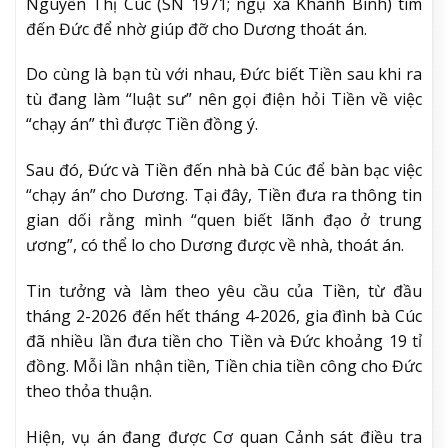
Nguyễn Thị Cúc (SN 1971; ngụ xã Khánh Bình) tìm
đến Đức để nhờ giúp đỡ cho Dương thoát án.
Do cùng là bạn tù với nhau, Đức biết Tiền sau khi ra
tù đang làm “luật sư” nên gọi điện hỏi Tiền về việc
“chạy án” thì được Tiền đồng ý.
Sau đó, Đức và Tiền đến nhà bà Cúc để bàn bạc việc
“chạy án” cho Dương. Tại đây, Tiền đưa ra thông tin
gian dối rằng mình “quen biết lãnh đạo ở trung
ương”, có thể lo cho Dương được về nhà, thoát án.
Tin tưởng và làm theo yêu cầu của Tiền, từ đầu
tháng 2-2026 đến hết tháng 4-2026, gia đình bà Cúc
đã nhiều lần đưa tiền cho Tiền và Đức khoảng 19 tỉ
đồng. Mỗi lần nhận tiền, Tiền chia tiền công cho Đức
theo thỏa thuận.
Hiện, vụ án đang được Cơ quan Cảnh sát điều tra