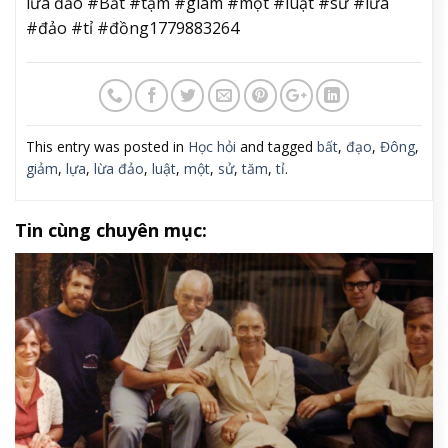
lừa đảo #Bắt #tạm #giam #một #luật #sư #lừa
#đảo #tỉ #đồng1779883264
This entry was posted in
Học hỏi
and tagged
bất
,
đạo
,
Đông
,
giảm
,
lựa
,
lừa đảo
,
luật
,
một
,
sử
,
tăm
,
tỉ
.
Tin cùng chuyên mục: