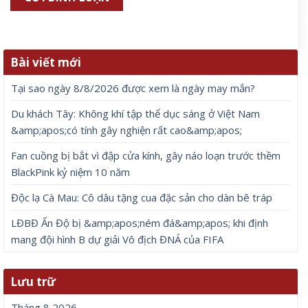
Bài viết mới
Tại sao ngày 8/8/2026 được xem là ngày may mắn?
Du khách Tây: Không khí tập thể dục sáng ở Việt Nam
&amp;apos;có tính gây nghiện rất cao&amp;apos;
Fan cuồng bị bắt vì đập cửa kính, gây náo loạn trước thềm
BlackPink kỷ niệm 10 năm
Độc lạ Cà Mau: Cô dâu tặng cua đặc sản cho dàn bê tráp
LĐBĐ Ấn Độ bị &amp;apos;ném đá&amp;apos; khi định
mang đội hình B dự giải Vô địch ĐNÁ của FIFA
Lưu trữ
Tháng 8 2026