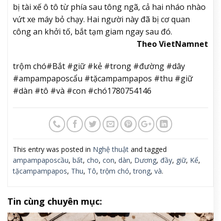
bị tài xế ô tô từ phía sau tông ngã, cả hai nháo nhào
vứt xe máy bỏ chạy. Hai người này đã bị cơ quan
công an khởi tố, bắt tạm giam ngay sau đó.
Theo VietNamnet
trộm chó#Bắt #giữ #kẻ #trong #đường #dây
#ampampaposcẩu #tặcampampapos #thu #giữ
#dàn #tô #và #con #chó1780754146
This entry was posted in
Nghệ thuật
and tagged
ampampaposcầu
,
bất
,
cho
,
con
,
dàn
,
Dương
,
đầy
,
giữ
,
Kể
,
tặcampampapos
,
Thu
,
Tô
,
trộm chó
,
trong
,
và
.
Tin cùng chuyên mục: