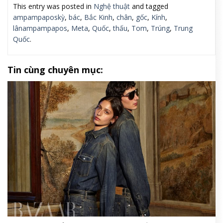
This entry was posted in
Nghệ thuật
and tagged
ampampaposkỳ
,
bác
,
Bắc Kinh
,
chân
,
gốc
,
Kính
,
lânampampapos
,
Meta
,
Quốc
,
thấu
,
Tom
,
Trúng
,
Trung
Quốc
.
Tin cùng chuyên mục: