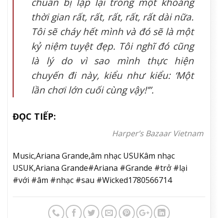
chuẩn bị lặp lại trong một khoảng
thời gian rất, rất, rất, rất, rất dài nữa.
Tôi sẽ cháy hết mình và đó sẽ là một
kỷ niệm tuyệt đẹp. Tôi nghĩ đó cũng
là lý do vì sao mình thực hiện
chuyến đi này, kiểu như kiểu: ‘Một
lần chơi lớn cuối cùng vậy!’”.
ĐỌC TIẾP:
Harper’s Bazaar Vietnam
Music,Ariana Grande,âm nhạc USUKâm nhạc
USUK,Ariana Grande#Ariana #Grande #trở #lại
#với #âm #nhạc #sau #Wicked1780566714