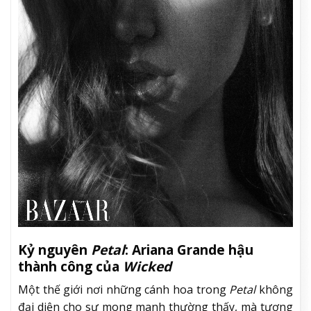
Kỷ nguyên
Petal
: Ariana Grande hậu
thành công của
Wicked
Một thế giới nơi những cánh hoa trong
Petal
không
đại diện cho sự mong manh thường thấy, mà tượng