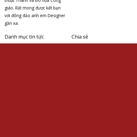
thuật Thánh và Đồ họa Công
giáo. Rất mong được kết bạn
với đông đảo anh em Designer
gần xa.
Danh mục tin tức
Chia sẻ
Thời trang
Thiết kế đồ họa
Văn hóa
Thiết kế website
Thể thao
Góc chia sẻ
Làm đẹp
Học đồ họa
Video
Đăng ký nhận bản tin
Nhập địa chỉ email của bạn để đăng ký theo bản bản tin của
chúng tôi: