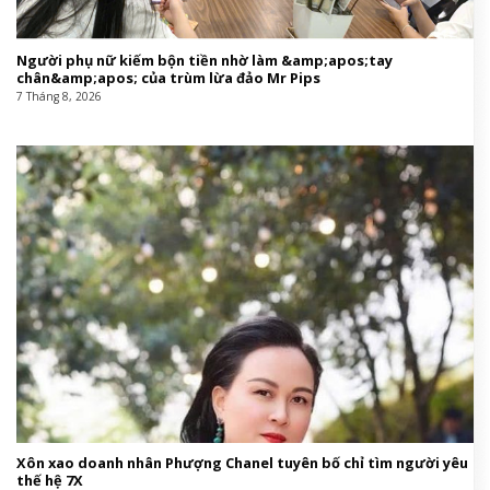
Người phụ nữ kiếm bộn tiền nhờ làm &amp;apos;tay
chân&amp;apos; của trùm lừa đảo Mr Pips
7 Tháng 8, 2026
Xôn xao doanh nhân Phượng Chanel tuyên bố chỉ tìm người yêu
thế hệ 7X