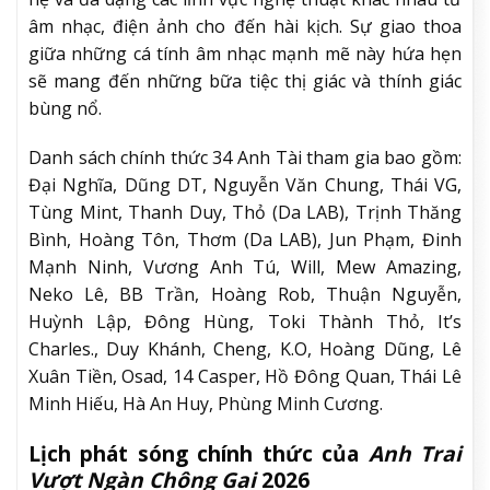
âm nhạc, điện ảnh cho đến hài kịch. Sự giao thoa
giữa những cá tính âm nhạc mạnh mẽ này hứa hẹn
sẽ mang đến những bữa tiệc thị giác và thính giác
bùng nổ.
Danh sách chính thức 34 Anh Tài tham gia bao gồm:
Đại Nghĩa, Dũng DT, Nguyễn Văn Chung, Thái VG,
Tùng Mint, Thanh Duy, Thỏ (Da LAB), Trịnh Thăng
Bình, Hoàng Tôn, Thơm (Da LAB), Jun Phạm, Đinh
Mạnh Ninh, Vương Anh Tú, Will, Mew Amazing,
Neko Lê, BB Trần, Hoàng Rob, Thuận Nguyễn,
Huỳnh Lập, Đông Hùng, Toki Thành Thỏ, It’s
Charles., Duy Khánh, Cheng, K.O, Hoàng Dũng, Lê
Xuân Tiền, Osad, 14 Casper, Hồ Đông Quan, Thái Lê
Minh Hiếu, Hà An Huy, Phùng Minh Cương.
Lịch phát sóng chính thức của
Anh Trai
Vượt Ngàn Chông Gai
2026