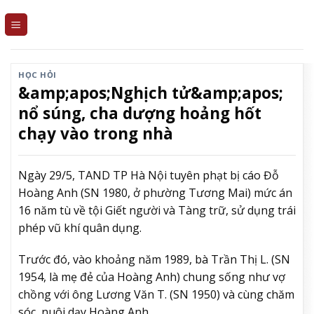
Skip
to
content
HỌC HỎI
&amp;apos;Nghịch tử&amp;apos;
nổ súng, cha dượng hoảng hốt
chạy vào trong nhà
Ngày 29/5, TAND TP Hà Nội tuyên phạt bị cáo Đỗ
Hoàng Anh (SN 1980, ở phường Tương Mai) mức án
16 năm tù về tội Giết người và Tàng trữ, sử dụng trái
phép vũ khí quân dụng.
Trước đó, vào khoảng năm 1989, bà Trần Thị L. (SN
1954, là mẹ đẻ của Hoàng Anh) chung sống như vợ
chồng với ông Lương Văn T. (SN 1950) và cùng chăm
sóc, nuôi dạy Hoàng Anh.