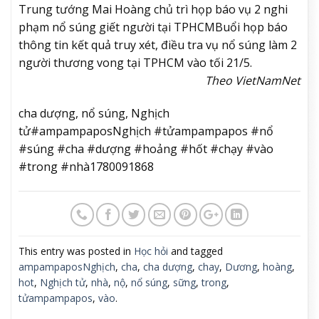
Trung tướng Mai Hoàng chủ trì họp báo vụ 2 nghi
phạm nổ súng giết người tại TPHCM
Buổi họp báo
thông tin kết quả truy xét, điều tra vụ nổ súng làm 2
người thương vong tại TPHCM vào tối 21/5.
Theo VietNamNet
cha dượng, nổ súng, Nghịch
tử#ampampaposNghịch #tửampampapos #nổ
#súng #cha #dượng #hoảng #hốt #chạy #vào
#trong #nhà1780091868
This entry was posted in
Học hỏi
and tagged
ampampaposNghịch
,
cha
,
cha dượng
,
chay
,
Dương
,
hoàng
,
hot
,
Nghịch tử
,
nhà
,
nộ
,
nổ súng
,
sững
,
trong
,
tửampampapos
,
vào
.