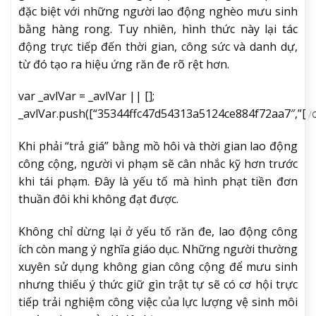
đặc biệt với những người lao động nghèo mưu sinh
bằng hàng rong. Tuy nhiên, hình thức này lại tác
động trực tiếp đến thời gian, công sức và danh dự,
từ đó tạo ra hiệu ứng răn đe rõ rệt hơn.
var _avlVar = _avlVar || [];
_avlVar.push([“35344ffc47d54313a5124ce884f72aa7″,”[yo_p
Khi phải “trả giá” bằng mồ hôi và thời gian lao động
công cộng, người vi phạm sẽ cân nhắc kỹ hơn trước
khi tái phạm. Đây là yếu tố mà hình phạt tiền đơn
thuần đôi khi không đạt được.
Không chỉ dừng lại ở yếu tố răn đe, lao động công
ích còn mang ý nghĩa giáo dục. Những người thường
xuyên sử dụng không gian công cộng để mưu sinh
nhưng thiếu ý thức giữ gìn trật tự sẽ có cơ hội trực
tiếp trải nghiệm công việc của lực lượng vệ sinh môi