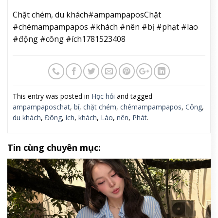
Chặt chém, du khách#ampampaposChặt
#chémampampapos #khách #nên #bị #phạt #lao
#động #công #ích1781523408
This entry was posted in
Học hỏi
and tagged
ampampaposchat
,
bí
,
chặt chém
,
chémampampapos
,
Công
,
du khách
,
Đông
,
ích
,
khách
,
Lào
,
nên
,
Phát
.
Tin cùng chuyên mục: