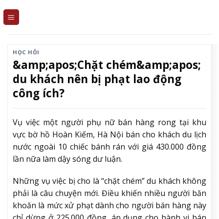
Skip
to
content
HỌC HỎI
&amp;apos;Chặt chém&amp;apos;
du khách nên bị phạt lao động
công ích?
Vụ việc một người phụ nữ bán hàng rong tại khu
vực bờ hồ Hoàn Kiếm, Hà Nội bán cho khách du lịch
nước ngoài 10 chiếc bánh rán với giá 430.000 đồng
lần nữa làm dậy sóng dư luận.
Những vụ việc bị cho là “chặt chém” du khách không
phải là câu chuyện mới. Điều khiến nhiều người băn
khoăn là mức xử phạt dành cho người bán hàng này
chỉ dừng ở 225.000 đồng, áp dụng cho hành vi bán