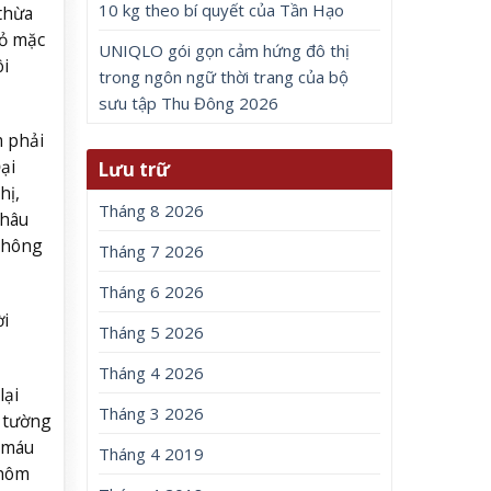
10 kg theo bí quyết của Tần Hạo
thừa
bỏ mặc
UNIQLO gói gọn cảm hứng đô thị
i
trong ngôn ngữ thời trang của bộ
sưu tập Thu Đông 2026
m phải
ại
Lưu trữ
hị,
Tháng 8 2026
Châu
 không
Tháng 7 2026
Tháng 6 2026
ời
Tháng 5 2026
Tháng 4 2026
lại
Tháng 3 2026
c tường
à máu
Tháng 4 2019
 hôm