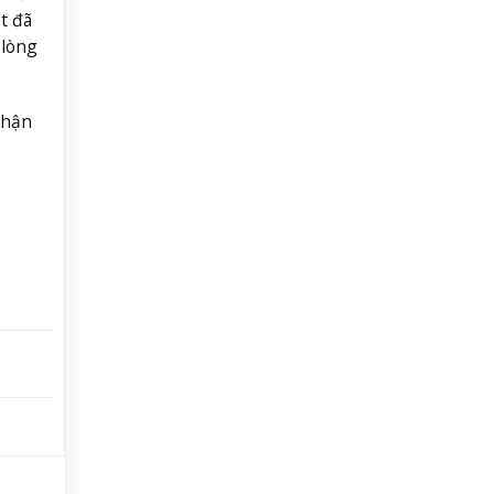
t đã
 lòng
thận