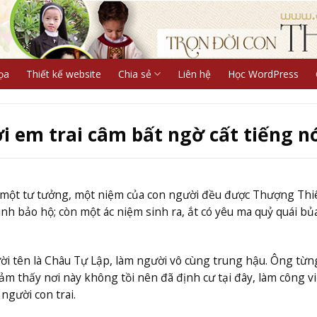
ọa
Thiết kế website
Chia sẻ
Liên hệ
Học WordPress
 em trai câm bất ngờ cất tiếng nó
ỗi một tư tưởng, một niệm của con người đều được Thượng Thi
inh bảo hộ; còn một ác niệm sinh ra, ắt có yêu ma quỷ quái bủa
ời tên là Châu Tự Lập, làm người vô cùng trung hậu. Ông từn
 thấy nơi này không tồi nên đã định cư tại đây, làm công vi
người con trai.