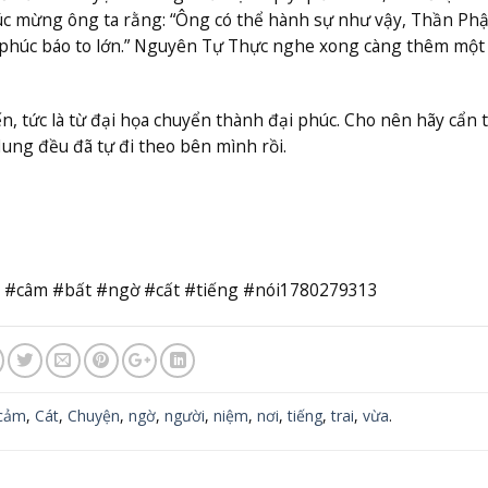
úc mừng ông ta rằng: “Ông có thể hành sự như vậy, Thần Phậ
c phúc báo to lớn.” Nguyên Tự Thực nghe xong càng thêm một
n, tức là từ đại họa chuyển thành đại phúc. Cho nên hãy cẩn 
ung đều đã tự đi theo bên mình rồi.
 #câm #bất #ngờ #cất #tiếng #nói1780279313
cảm
,
Cát
,
Chuyện
,
ngờ
,
người
,
niệm
,
nơi
,
tiếng
,
trai
,
vừa
.