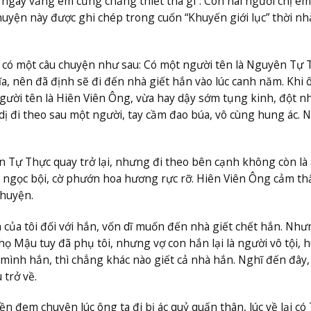
ngày vắng em cũng chẳng thiết tha gì”. Còn hai người chị em
huyện này được ghi chép trong cuốn “Khuyến giới lục” thời nh
có một câu chuyện như sau: Có một người tên là Nguyên Tự 
, nên đã định sẽ đi đến nhà giết hắn vào lúc canh năm. Khi 
ười tên là Hiên Viên Ông, vừa hay dậy sớm tụng kinh, đột n
dị đi theo sau một người, tay cầm đao búa, vô cùng hung ác. 
n Tự Thực quay trở lại, nhưng đi theo bên cạnh không còn là 
 ngọc bội, cờ phướn hoa hương rực rỡ. Hiên Viên Ông cảm th
chuyện.
của tôi đối với hắn, vốn dĩ muốn đến nhà giết chết hắn. Như
ọ Mậu tuy đã phụ tôi, nhưng vợ con hắn lại là người vô tội, 
 mình hắn, thì chẳng khác nào giết cả nhà hắn. Nghĩ đến đây,
 trở về.
n đem chuyện lúc ông ta đi bị ác quỷ quấn thân, lúc về lại có