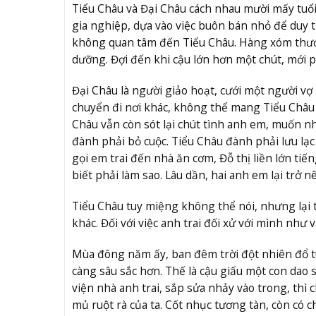
Tiểu Châu và Đại Châu cách nhau mười mấy tuổi.
gia nghiệp, dựa vào việc buôn bán nhỏ để duy t
không quan tâm đến Tiểu Châu. Hàng xóm thươn
dưỡng. Đợi đến khi cậu lớn hơn một chút, mới p
Đại Châu là người giảo hoạt, cưới một người vợ
chuyển đi nơi khác, không thể mang Tiểu Châu 
Châu vẫn còn sót lại chút tình anh em, muốn nh
đành phải bỏ cuộc. Tiểu Châu đành phải lưu lạc
gọi em trai đến nhà ăn cơm, Đỗ thị liền lớn ti
biết phải làm sao. Lâu dần, hai anh em lại trở 
Tiểu Châu tuy miệng không thể nói, nhưng lại t
khác. Đối với việc anh trai đối xử với mình như 
Mùa đông năm ấy, ban đêm trời đột nhiên đổ tuy
càng sâu sắc hơn. Thế là cậu giấu một con dao s
viện nhà anh trai, sắp sửa nhảy vào trong, thì 
mủ ruột rà của ta. Cốt nhục tương tàn, còn c