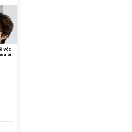
i vóc
heo bí