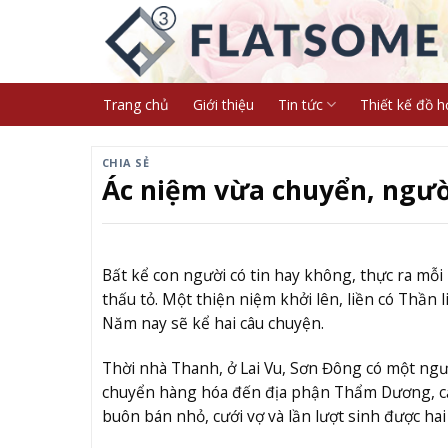
Skip
to
content
Trang chủ
Giới thiệu
Tin tức
Thiết kế đồ h
CHIA SẺ
Ác niệm vừa chuyển, người
Bất kể con người có tin hay không, thực ra m
thấu tỏ. Một thiện niệm khởi lên, liền có Thần l
Năm nay sẽ kể hai câu chuyện.
Thời nhà Thanh, ở Lai Vu, Sơn Đông có một ngư
chuyển hàng hóa đến địa phận Thẩm Dương, cảm
buôn bán nhỏ, cưới vợ và lần lượt sinh được hai 