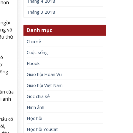
Tháng 4 2018
g hơn
Tháng 3 2018
 ngồi
ọng vô
Danh mục
ậu thử
Chia sẻ
Cuộc sống
có
Ebook
ợ
uống
Giáo hội Hoàn Vũ
Giáo hội Việt Nam
ản của
Góc chia sẻ
i anh
Hình ảnh
Học hỏi
hâu có
ói,
Học hỏi YouCat