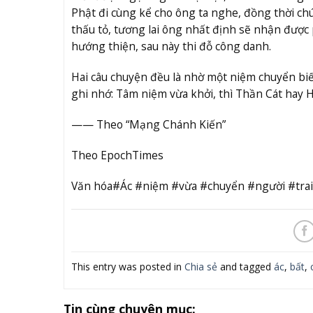
Phật đi cùng kể cho ông ta nghe, đồng thời ch
thấu tỏ, tương lai ông nhất định sẽ nhận đượ
hướng thiện, sau này thi đỗ công danh.
Hai câu chuyện đều là nhờ một niệm chuyển biế
ghi nhớ: Tâm niệm vừa khởi, thì Thần Cát hay H
—— Theo “Mạng Chánh Kiến”
Theo EpochTimes
Văn hóa#Ác #niệm #vừa #chuyển #người #trai
This entry was posted in
Chia sẻ
and tagged
ác
,
bất
,
Tin cùng chuyên mục: