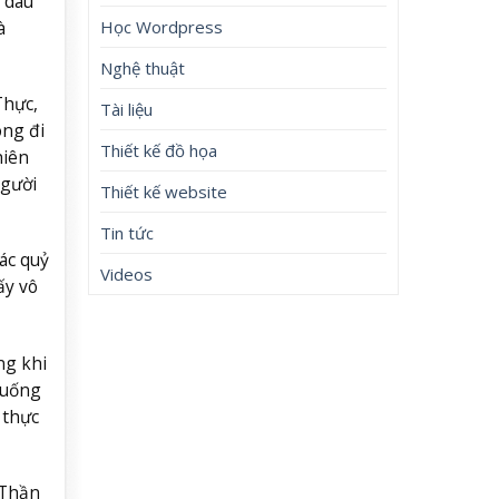
 dâu
Học Wordpress
à
Nghệ thuật
Thực,
Tài liệu
ông đi
Thiết kế đồ họa
hiên
Người
Thiết kế website
Tin tức
ác quỷ
Videos
ấy vô
ng khi
huống
 thực
 Thần