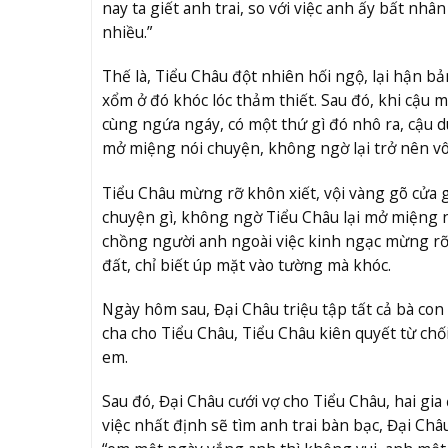
nay ta giết anh trai, so với việc anh ấy bất nhâ
nhiều.”
Thế là, Tiểu Châu đột nhiên hối ngộ, lại hận 
xổm ở đó khóc lóc thảm thiết. Sau đó, khi cậu 
cùng ngứa ngáy, có một thứ gì đó nhô ra, cậu d
mở miệng nói chuyện, không ngờ lại trở nên vô 
Tiểu Châu mừng rỡ khôn xiết, vội vàng gõ cửa gọi
chuyện gì, không ngờ Tiểu Châu lại mở miệng nó
chồng người anh ngoài việc kinh ngạc mừng rỡ
đất, chỉ biết úp mặt vào tường mà khóc.
Ngày hôm sau, Đại Châu triệu tập tất cả bà co
cha cho Tiểu Châu, Tiểu Châu kiên quyết từ chố
em.
Sau đó, Đại Châu cưới vợ cho Tiểu Châu, hai gi
việc nhất định sẽ tìm anh trai bàn bạc, Đại Châ