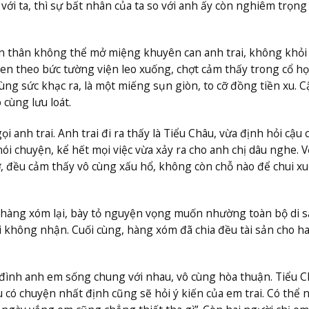
n với ta, thì sự bất nhân của ta so với anh ấy còn nghiêm trọn
bản thân không thể mở miệng khuyên can anh trai, không khỏi
men theo bức tường viện leo xuống, chợt cảm thấy trong cổ h
ùng sức khạc ra, là một miếng sụn giòn, to cỡ đồng tiền xu. C
cùng lưu loát.
 anh trai. Anh trai đi ra thấy là Tiểu Châu, vừa định hỏi cậu 
i chuyện, kể hết mọi việc vừa xảy ra cho anh chị dâu nghe. V
, đều cảm thấy vô cùng xấu hổ, không còn chỗ nào để chui x
n hàng xóm lại, bày tỏ nguyện vọng muốn nhường toàn bộ di s
i không nhận. Cuối cùng, hàng xóm đã chia đều tài sản cho ha
a đình anh em sống chung với nhau, vô cùng hòa thuận. Tiểu C
u có chuyện nhất định cũng sẽ hỏi ý kiến của em trai. Có thể n