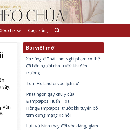
Góc chia sẻ
Cuộc sống
Bài viết mới
i
Xả súng ở Thái Lan: Nghi phạm có thể
đã bắn người nhà trước khi đến
trường
ên
Tom Holland đi vào lịch sử
 vây.
Phát ngôn gây chú ý của
&amp;apos;Huấn Hoa
g vận
Hồng&amp;apos; trước khi tuyên bố
ệc
tạm dừng mạng xã hội
Lưu Vũ Ninh thay đổi vóc dáng, giảm