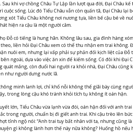
 Sau khi vợ chồng Châu Tự Lập lần lượt qua đời, Đại Châu kế 
rì cuộc sống. Lúc đó Tiểu Châu vẫn còn quấn tã, Đại Châu lại 
g xót Tiểu Châu không nơi nương tựa, liền bế cậu bé về nuô
hát hiện ra cậu là một người câm.
 họ Đỗ có tiếng là hung hãn. Không lâu sau, gia đình hàng xó
theo, liền hỏi Đại Châu xem có thể thu nhận em trai không. Đ
ận nuôi em, nhưng lại vấp phải sự phản đối kịch liệt của Đỗ t
 bên ngoài, dựa vào việc ăn xin để kiếm sống. Có đôi khi Đại 
ếng quát mắng, còn đuổi hai người ra khỏi nhà, Đại Châu cũng
nên như người dưng nước lã.
hông minh lanh lợi, chỉ khổ nỗi không thể giãi bày cùng ngư
vậy, trong lòng cậu khó tránh khỏi tích tụ không ít oán hận.
ết lớn, Tiểu Châu vừa lạnh vừa đói, oán hận đối với anh trai 
ắc trong người, chuẩn bị đi giết anh trai. Khi cậu trèo lên bứ
chợt tỉnh ngộ nói: “Anh trai tuy bất nhân với ta, nhưng cũng l
ó chuyện gì không lành hơn thế này nữa không? Huống hồ nếu