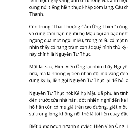
“em một ngày vắng anh thì không vui, anh một 
cũng nổi tiếng hiền thục khắp xóm làng. Câu c
Thanh.
Còn trong “Thái Thượng Cảm Ứng Thiên” cũng 
vô cùng căm hận người họ Mậu bội ân bạc nghĩa
ngang qua một ngôi miếu, trong miếu có một ng
nhìn thấy có hàng trăm con ác quỷ hình thù kỳ 
này chính là Nguyên Tự Thực.
Một lát sau, Hiên Viên Ông lại nhìn thấy Nguyê
nữa, mà là những vị tiên nhân đội mũ vàng đeo
cùng kỳ lạ, liền gọi Nguyên Tự Thực lại để hỏi 
Nguyên Tự Thực nói: Kẻ họ Mậu đã phụ ân tình 
đến trước cửa nhà hắn, đột nhiên nghĩ đến kẻ h
hồ hắn còn có mẹ già trên cao đường, giết một
sự trong lòng không nỡ, thế là tôi liền quay đầu
Biết được ngọn ngành sự việc, Hiên Viên Ông liề