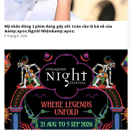
Mỹ nhân đóng 2 phim đang gây sốt toàn cầu là bà xã của
&amp;apos;Người Nhện&amp;apos;
9 Tháng 8, 2026