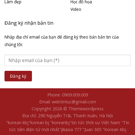
Làm đẹp
Học đồ họa
Video
Đăng ký nhận bản tin
Nhập địa chỉ email của bạn để đăng ký theo bản bản tin của
chúng tôi:
Phone: 0909.009.009
Email: webtintuc@gmail.com
Copyright 2026 © Themewordpress
Địa chỉ: 290 Nguyễn Trãi, Thanh Xuân, Hà Nội
"korean kbj​
"korean bj
"koreanbj​
"tin tức thời sự Việt Nam
"Tin
tức tiền điện tử mới nhất​
"Jiliasia 777
"Juan 365
"Korean Kbj