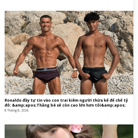
Ronaldo đầy tự tin vào con trai kiêm người thừa kế đế chế tỷ
đô: &amp;apos;Thằng bé sẽ còn cao lớn hơn tôi&amp;apos;
8 Tháng 8, 2026