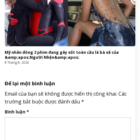
Mỹ nhân đóng 2 phim đang gây sốt toàn cầu là bà xã của
&amp;apos;Người Nhện&amp;apos;
8 Tháng 8, 2026
Để lại một bình luận
Email của bạn sẽ không được hiển thị công khai.
Các
trường bắt buộc được đánh dấu
*
Bình luận
*