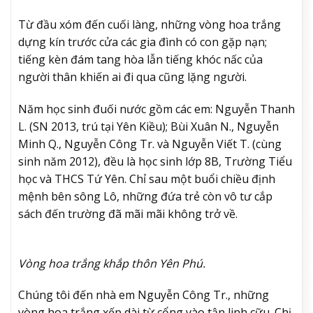
Từ đầu xóm đến cuối làng, những vòng hoa trắng
dựng kín trước cửa các gia đình có con gặp nạn;
tiếng kèn đám tang hòa lẫn tiếng khóc nấc của
người thân khiến ai đi qua cũng lặng người.
Năm học sinh đuối nước gồm các em: Nguyễn Thanh
L. (SN 2013, trú tại Yên Kiều); Bùi Xuân N., Nguyễn
Minh Q., Nguyễn Công Tr. và Nguyễn Viết T. (cùng
sinh năm 2012), đều là học sinh lớp 8B, Trường Tiểu
học và THCS Tứ Yên. Chỉ sau một buổi chiều định
mệnh bên sông Lô, những đứa trẻ còn vô tư cắp
sách đến trường đã mãi mãi không trở về.
Vòng hoa trắng khắp thôn Yên Phú.
Chúng tôi đến nhà em Nguyễn Công Tr., những
vòng hoa trắng xếp dài từ cổng vào tận linh cữu. Chị