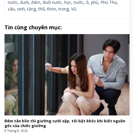
nước
,
dưới
,
đám
,
đuối nước
,
học
,
nước
,
ở
,
phù
,
Phú Thọ
,
sâu
,
sinh
,
tăng
,
thổ
,
thon
,
trong
,
Vũ
.
Tin cùng chuyên mục:
Đêm tân hôn thì giường cưới sập, tôi bật khóc khi biết nguồn
gốc của chiếc giường
8 Tháng 8, 2026