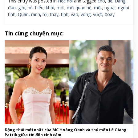
This entry was posted in
Học hỏi
and tagged
cho
,
dễ
,
Đăng
,
đau
,
giới
,
hè
,
hiểu
,
khởi
,
mới
,
mối quan hệ
,
một
,
ngoại
,
ngoại
tình
,
Quân
,
ranh
,
rối
,
thấy
,
tính
,
vào
,
vong
,
vượt
,
Xoay
.
Tin cùng chuyên mục:
Động thái mới nhất của MC Hoàng Oanh và thủ môn Lê Giang
Patrik giữa tin đồn tình cảm