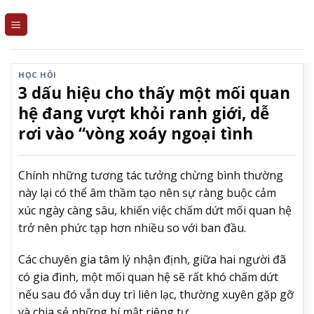
Skip
to
content
HỌC HỎI
3 dấu hiệu cho thấy một mối quan
hệ đang vượt khỏi ranh giới, dễ
rơi vào “vòng xoáy ngoại tình
Chính những tương tác tưởng chừng bình thường
này lại có thể âm thầm tạo nên sự ràng buộc cảm
xúc ngày càng sâu, khiến việc chấm dứt mối quan hệ
trở nên phức tạp hơn nhiều so với ban đầu.
Các chuyên gia tâm lý nhận định, giữa hai người đã
có gia đình, một mối quan hệ sẽ rất khó chấm dứt
nếu sau đó vẫn duy trì liên lạc, thường xuyên gặp gỡ
và chia sẻ những bí mật riêng tư.