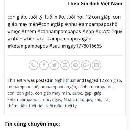
Theo Gia đình Việt Nam
con giáp, tuổi tý, tuổi mão, tuổi hợi, 12 con giáp, con
giáp may mắn#con #giáp #như #ampampaposhổ
#mọc #thêm #cánhampampapos #gặp #được #quý
#nhân #tiền #tài #ampampaposngập
#kétampampapos #sau #ngày1778016665
This entry was posted in
Nghệ thuật
and tagged
12 con giáp
,
ampampaposhỗ
,
ampampaposngập
,
cánhampampapos
,
con
,
con giáp
,
con giáp may mắn
,
được
,
gặp
,
giáp
,
kétampampapos
,
mốc
,
ngày
,
Nhận
,
như
,
quý
,
sâu
,
Tài
,
thêm
,
tiền
,
tuổi Hợi
,
tuổi mão
,
tuổi tỵ
.
Tin cùng chuyên mục: