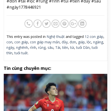
#đón #tài #lộc #rủng #rỉnh #túi #tiền #đầy #sau
#ngày1778446921
This entry was posted in
Nghệ thuật
and tagged
12 con giáp
,
con
,
con giáp
,
con giáp may mắn
,
đầy
,
đơn
,
giáp
,
lộc
,
ngàng
,
ngày
,
nghênh
,
rỉnh
,
rủng
,
sâu
,
Tài
,
tiền
,
túi
,
tuổi Dần
,
tuổi
thìn
,
tuối tuất
.
Tin cùng chuyên mục: